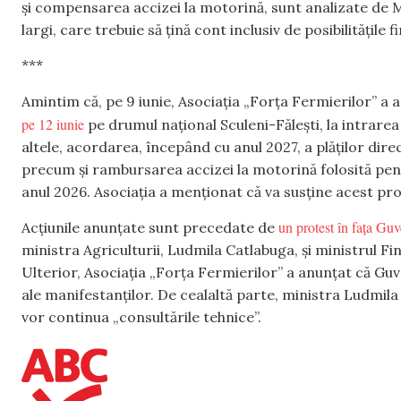
și compensarea accizei la motorină, sunt analizate de Mi
largi, care trebuie să țină cont inclusiv de posibilitățile f
***
Amintim că, pe 9 iunie, Asociația „Forța Fermierilor” a a
pe 12 iunie
pe drumul național Sculeni-Fălești, la intrarea î
altele, acordarea, începând cu anul 2027, a plăților dire
precum și rambursarea accizei la motorină folosită pen
anul 2026. Asociația a menționat că va susține acest prote
un protest în fața Guv
Acțiunile anunțate sunt precedate de
ministra Agriculturii, Ludmila Catlabuga, și ministrul Fina
Ulterior, Asociația „Forța Fermierilor” a anunțat că Guv
ale manifestanților. De cealaltă parte, ministra Ludmil
vor continua „consultările tehnice”.