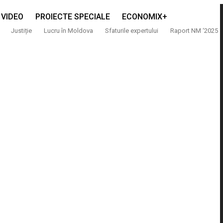
VIDEO
PROIECTE SPECIALE
ECONOMIX+
Justiție
Lucru în Moldova
Sfaturile expertului
Raport NM ‘2025