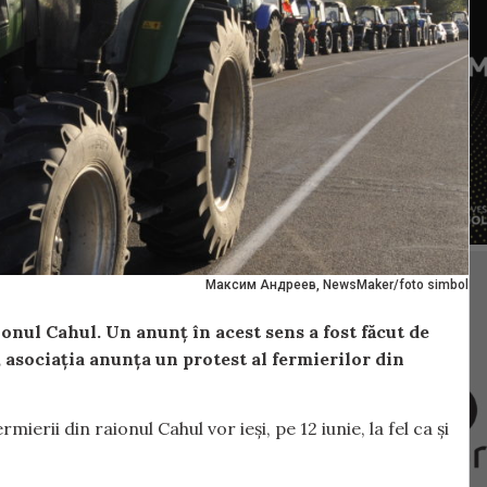
Максим Андреев, NewsMaker/foto simbol
raionul Cahul. Un anunț în acest sens a fost făcut de
 asociația anunța un protest al fermierilor din
ierii din raionul Cahul vor ieși, pe 12 iunie, la fel ca și