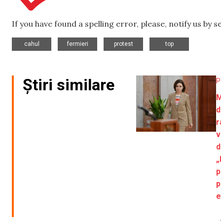
If you have found a spelling error, please, notify us by 
,
,
,
cahul
fermieri
protest
top
Știri similare
P
M
d
r
v
d
„
p
p
e