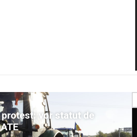
 protest: vor statut de
DATE