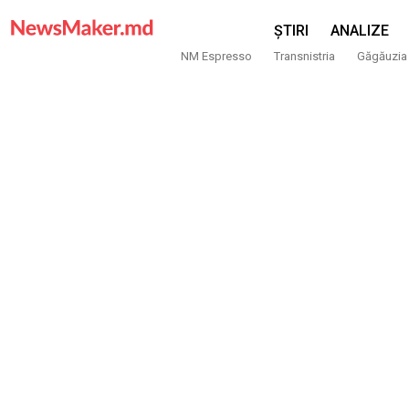
ȘTIRI
ANALIZE
NM Espresso
Transnistria
Găgăuzia