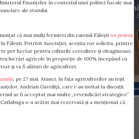
nisterul Finanțelor în contextul unei politici fiscale mai
inanciare ale statului.
vor protesta
nunțat că mai mulți fermieri din raionul Fălești
n Fălești. Potrivit Asociației, aceștia vor solicita, printre
cte per hectar pentru culturile cerealiere și oleaginoase,
tru lucrări agricole în proporție de 100% începând cu
st și va fi alături de agricultori.
ernului
, pe 27 mai. Atunci, în fața agricultorilor au ieșit
nțelor, Andrian Gavriliță, care i-au invitat la discuții.
ernul ar fi acceptat mai multe „revendicări strategice”
a Catlabuga s-a arătat mai rezervată și a menționat că