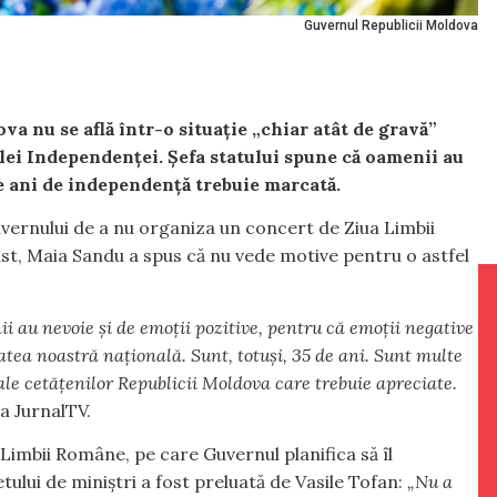
Guvernul Republicii Moldova
 nu se află într-o situație „chiar atât de gravă”
ilei Independenței. Șefa statului spune că oamenii au
de ani de independență trebuie marcată.
Guvernului de a nu organiza un concert de Ziua Limbii
gust, Maia Sandu a spus că nu vede motive pentru o astfel
ii au nevoie și de emoții pozitive, pentru că emoții negative
tea noastră națională. Sunt, totuși, 35 de ani. Sunt multe
ale cetățenilor Republicii Moldova care trebuie apreciate.
a JurnalTV.
 Limbii Române, pe care Guvernul planifica să îl
tului de miniștri a fost preluată de Vasile Tofan:
„Nu a