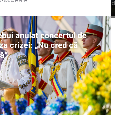
07 aug. 2026
09:56
ebui anulat concertul de
a crizei: „Nu cred că
vă”