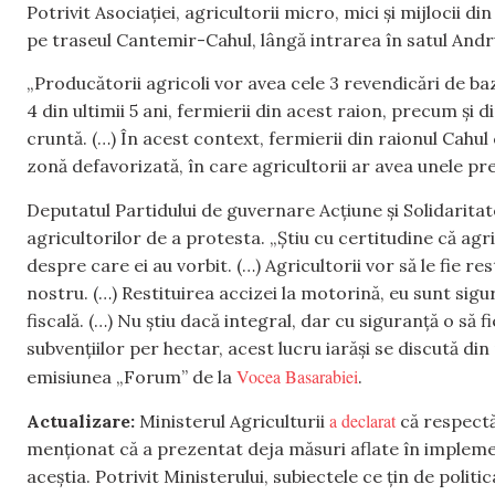
Potrivit Asociației, agricultorii micro, mici și mijlocii di
pe traseul Cantemir-Cahul, lângă intrarea în satul Andru
„Producătorii agricoli vor avea cele 3 revendicări de ba
4 din ultimii 5 ani, fermierii din acest raion, precum și d
cruntă. (…) În acest context, fermierii din raionul Cahu
zonă defavorizată, în care agricultorii ar avea unele pre
Deputatul Partidului de guvernare Acțiune și Solidaritate
agricultorilor de a protesta. „Știu cu certitudine că agr
despre care ei au vorbit. (…) Agricultorii vor să le fie re
nostru. (…) Restituirea accizei la motorină, eu sunt sigur
fiscală. (…) Nu știu dacă integral, dar cu siguranță o să 
subvențiilor per hectar, acest lucru iarăși se discută din 
Vocea Basarabiei
emisiunea „Forum” de la
.
a declarat
Actualizare:
Ministerul Agriculturii
că respectă 
menționat că a prezentat deja măsuri aflate în implement
aceștia. Potrivit Ministerului, subiectele ce țin de politi