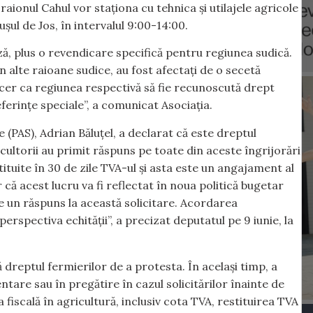
n raionul Cahul vor staționa cu tehnica și utilajele agricole
șul de Jos, în intervalul 9:00-14:00.
ză, plus o revendicare specifică pentru regiunea sudică.
in alte raioane sudice, au fost afectați de o secetă
l cer ca regiunea respectivă să fie recunoscută drept
ferințe speciale”, a comunicat Asociația.
 (PAS), Adrian Băluțel, a declarat că este dreptul
icultorii au primit răspuns pe toate din aceste îngrijorări
stituite în 30 de zile TVA-ul și asta este un angajament al
 că acest lucru va fi reflectat în noua politică bugetar
fie un răspuns la această solicitare. Acordarea
perspectiva echității”, a precizat deputatul pe 9 iunie, la
dreptul fermierilor de a protesta. În același timp, a
are sau în pregătire în cazul solicitărilor înainte de
ca fiscală în agricultură, inclusiv cota TVA, restituirea TVA