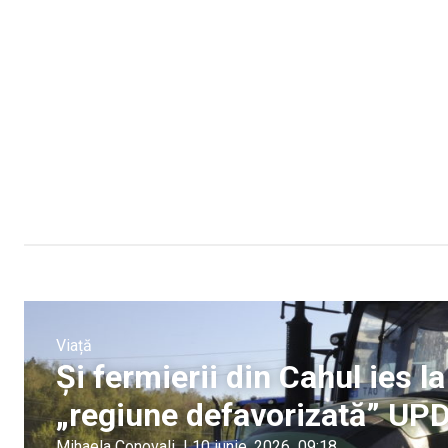
Viață
Și fermierii din Cahul ies la
„regiune defavorizată” UP
Mihaela Conovali
|
10 iunie, 2026
09:18