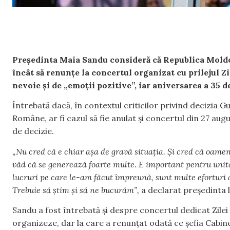
Președinta Maia Sandu consideră că Republica Moldova
încât să renunțe la concertul organizat cu prilejul Z
nevoie și de „emoții pozitive”, iar aniversarea a 35 
Întrebată dacă, în contextul criticilor privind decizia 
Române, ar fi cazul să fie anulat și concertul din 27 au
de decizie.
„Nu cred că e chiar așa de gravă situația. Și cred că oamen
văd că se generează foarte multe. E important pentru unita
lucruri pe care le-am făcut împreună, sunt multe eforturi 
Trebuie să știm și să ne bucurăm”,
a declarat președinta l
Sandu a fost întrebată și despre concertul dedicat Zilei
organizeze, dar la care a renunțat odată ce șefia Cabine