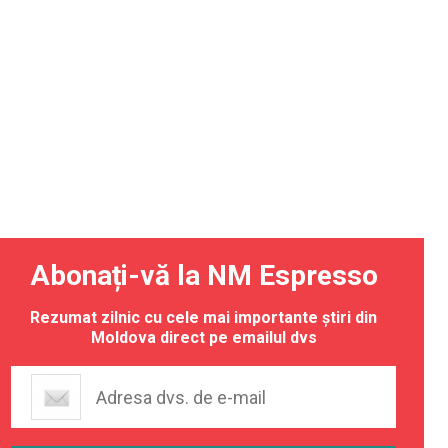
Abonați-vă la NM Espresso
Rezumat zilnic cu cele mai importante știri din
Moldova direct pe emailul dvs