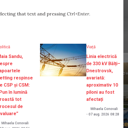
selecting that text and pressing
Ctrl+Enter
.
olitică
Viață
aia Sandu,
Linia electrică
espre
de 330 kV Bălți–
apoartele
Dnestrovsk,
etting respinse
avariată:
e CSP și CSM:
aproximativ 10
Pun în lumină
piloni au fost
roastă tot
afectați
rocesul de
Mihaela Conovali
valuare”
-
07 aug. 2026
08:28
Mihaela Conovali