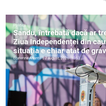
-
Politică
Sandu, întrebată dacă ar tr
Ziua Independenței din cauz
situația e chiar atât de gra
Ecaterina Arvintii
|
7 august, 2026
10:53