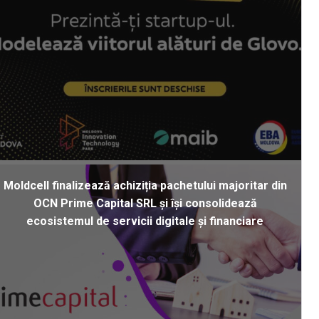
Moldcell finalizează achiziția pachetului majoritar din
OCN Prime Capital SRL și își consolidează
ecosistemul de servicii digitale și financiare