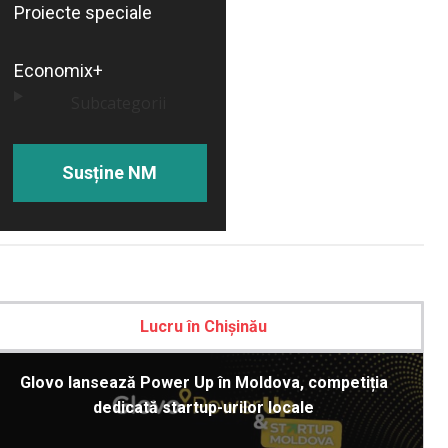
Proiecte speciale
Economix+
Subcategorii
Susține NM
Lucru în Chișinău
Glovo lansează Power Up în Moldova, competiția
dedicată startup-urilor locale