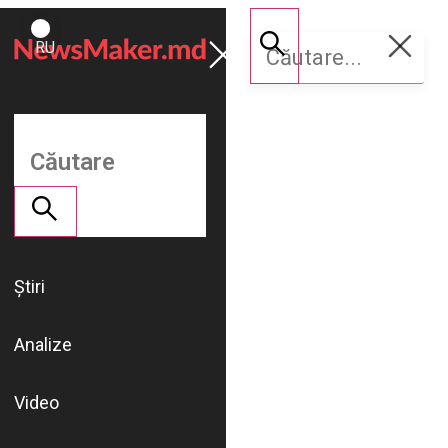
ROMÂNĂ
Susține
RU
NM
Știri
Analize
Video