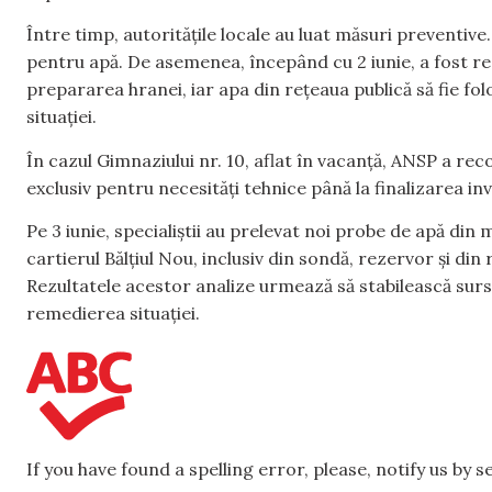
Între timp, autoritățile locale au luat măsuri preventive. L
pentru apă. De asemenea, începând cu 2 iunie, a fost re
prepararea hranei, iar apa din rețeaua publică să fie fol
situației.
În cazul Gimnaziului nr. 10, aflat în vacanță, ANSP a re
exclusiv pentru necesități tehnice până la finalizarea inve
Pe 3 iunie, specialiștii au prelevat noi probe de apă din
cartierul Bălțiul Nou, inclusiv din sondă, rezervor și din r
Rezultatele acestor analize urmează să stabilească sur
remedierea situației.
If you have found a spelling error, please, notify us by 