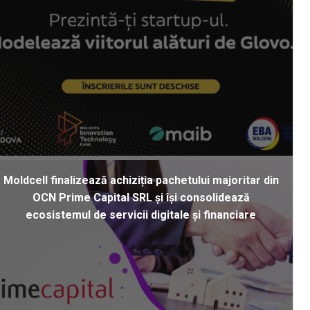
Moldcell finalizează achiziția pachetului majoritar din
OCN Prime Capital SRL și își consolidează
ecosistemul de servicii digitale și financiare