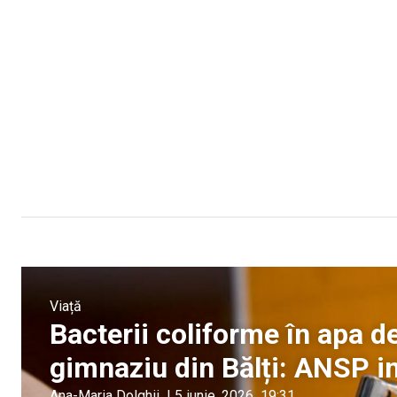
Viață
Bacterii coliforme în apa de
gimnaziu din Bălți: ANSP i
Ana-Maria Dolghii
|
5 iunie, 2026
19:31