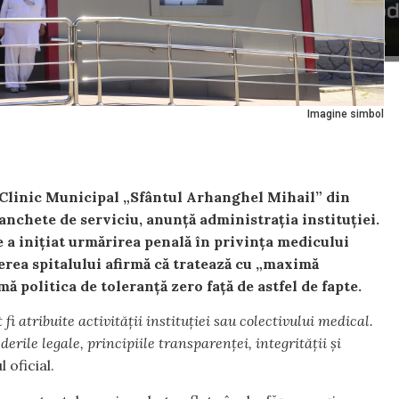
Imagine simbol
i Clinic Municipal „Sfântul Arhanghel Mihail” din
anchete de serviciu, anunță administrația instituției.
 a inițiat urmărirea penală în privința medicului
erea spitalului afirmă că tratează cu „maximă
mă politica de toleranță zero față de astfel de fapte.
fi atribuite activității instituției sau colectivului medical.
erile legale, principiile transparenței, integrității și
 oficial.