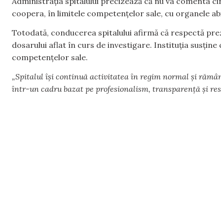
Administrația spitalului precizează că nu va comenta ci
coopera, în limitele competențelor sale, cu organele abi
Totodată, conducerea spitalului afirmă că respectă pre
dosarului aflat în curs de investigare. Instituția susțin
competențelor sale.
„Spitalul își continuă activitatea în regim normal și rămân
într-un cadru bazat pe profesionalism, transparență și res