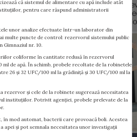
cizează că sistemul de alimentare cu apă include atât
nstituțiilor, pentru care răspund administratorii
tele unor analize efectuate într-un laborator din
ai multe puncte de control: rezervorul sistemului public
in Gimnaziul nr. 10.
riilor coliforme în cantitate redusă în rezervorul
0 ml de apă. În schimb, probele recoltate de la robinetele
 între 26 și 32 UFC/100 ml la grădiniță și 30 UFC/100 ml la
la rezervor și cele de la robinete sugerează necesitatea
ul instituțiilor. Potrivit agenției, probele prelevate de la
r.
nt, în mod automat, bacterii care provoacă boli. Acestea
e a apei și pot semnala necesitatea unor investigații