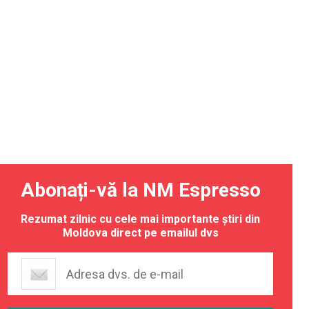
Abonați-vă la NM Espresso
Rezumat zilnic cu cele mai importante știri din
Moldova direct pe emailul dvs