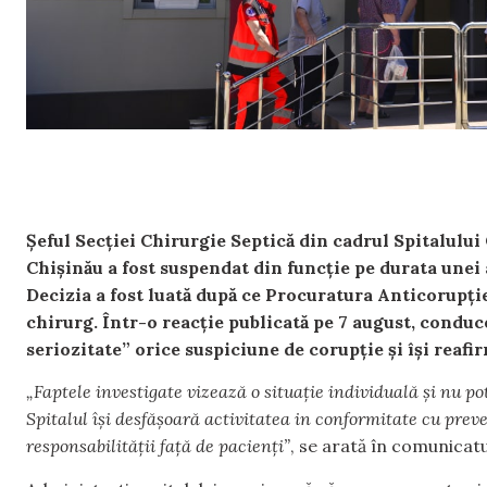
Șeful Secției Chirurgie Septică din cadrul Spitalulu
Chișinău a fost suspendat din funcție pe durata unei 
Decizia a fost luată după ce Procuratura Anticorupție
chirurg. Într-o reacție publicată pe 7 august, conduc
seriozitate” orice suspiciune de corupție și își reafir
„Faptele investigate vizează o situație individuală și nu pot 
Spitalul își desfășoară activitatea in conformitate cu preved
responsabilității față de pacienți”
, se arată în comunicatul