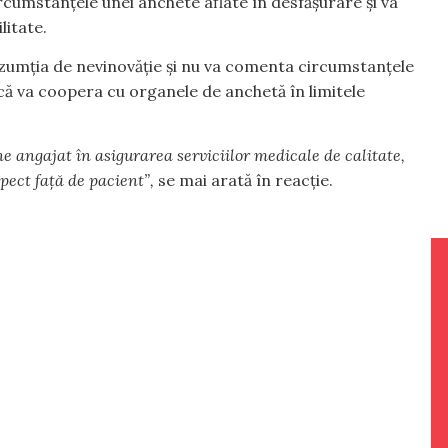
rcumstanțele unei anchete aflate în desfășurare și va
litate.
zumția de nevinovăție și nu va comenta circumstanțele
e că va coopera cu organele de anchetă în limitele
e angajat în asigurarea serviciilor medicale de calitate,
pect față de pacient”,
se mai arată în reacție.