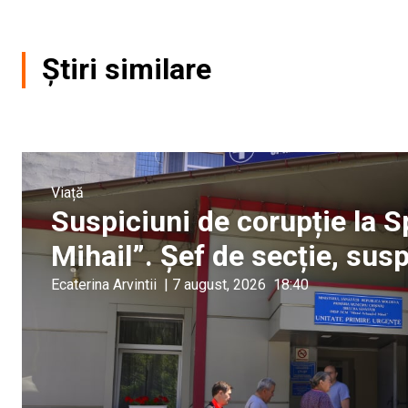
Știri similare
Viață
Suspiciuni de corupție la S
Mihail”. Șef de secție, sus
Ecaterina Arvintii
|
7 august, 2026
18:40