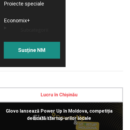
Proiecte speciale
Economix+
Subcategorii
Susține NM
Lucru în Chișinău
Glovo lansează Power Up în Moldova, competiția
dedicată startup-urilor locale