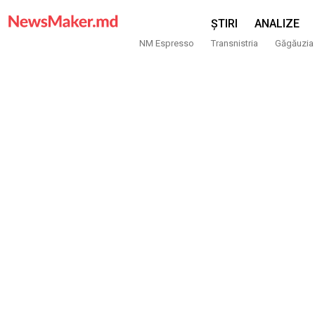
ȘTIRI
ANALIZE
NM Espresso
Transnistria
Găgăuzia