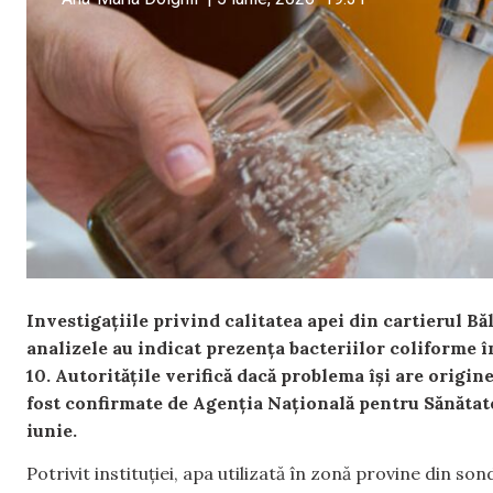
Investigațiile privind calitatea apei din cartierul B
analizele au indicat prezența bacteriilor coliforme î
10. Autoritățile verifică dacă problema își are origine
fost confirmate de Agenția Națională pentru Sănătate
iunie.
Potrivit instituției, apa utilizată în zonă provine din s