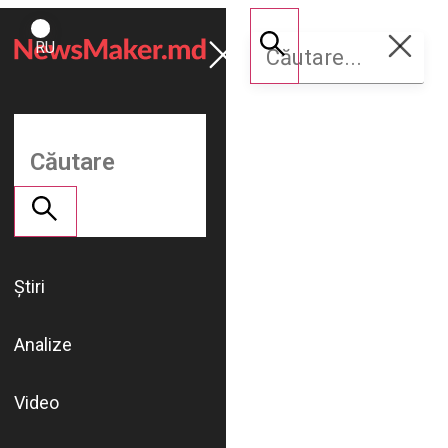
ROMÂNĂ
Susține
RU
NM
Știri
Analize
Video