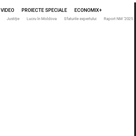
VIDEO
PROIECTE SPECIALE
ECONOMIX+
Justiție
Lucru în Moldova
Sfaturile expertului
Raport NM ‘2025