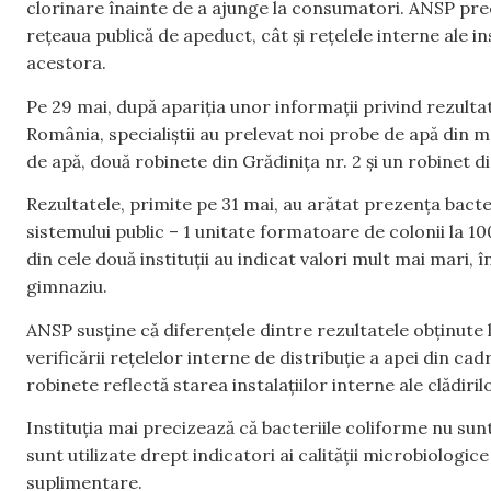
clorinare înainte de a ajunge la consumatori. ANSP pre
rețeaua publică de apeduct, cât și rețelele interne ale i
acestora.
Pe 29 mai, după apariția unor informații privind rezulta
România, specialiștii au prelevat noi probe de apă din m
de apă, două robinete din Grădinița nr. 2 și un robinet d
Rezultatele, primite pe 31 mai, au arătat prezența bacte
sistemului public – 1 unitate formatoare de colonii la 10
din cele două instituții au indicat valori mult mai mari,
gimnaziu.
ANSP susține că diferențele dintre rezultatele obținute 
verificării rețelelor interne de distribuție a apei din cadr
robinete reflectă starea instalațiilor interne ale clădirilo
Instituția mai precizează că bacteriile coliforme nu su
sunt utilizate drept indicatori ai calității microbiologic
suplimentare.