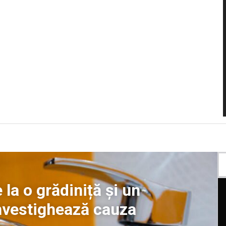
 la o grădiniță și un
nvestighează cauza