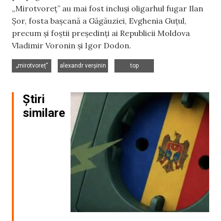
„Mirotvoreț” au mai fost incluși oligarhul fugar Ilan
Șor, fosta bașcană a Găgăuziei, Evghenia Guțul,
precum și foștii președinți ai Republicii Moldova
Vladimir Voronin și Igor Dodon.
,
,
„mirotvoreț”
alexandr verșinin
top
Știri
similare