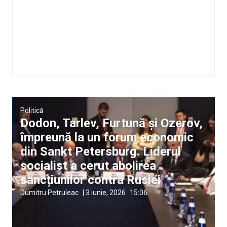
Politică
Dodon, Tarlev, Furtună și Ozerov,
împreună la un forum economic
din Sankt Petersburg. Liderul
socialist a cerut abolirea
sancțiunilor contra Rusiei
Dumitru Petruleac
|
3 iunie, 2026
15:06