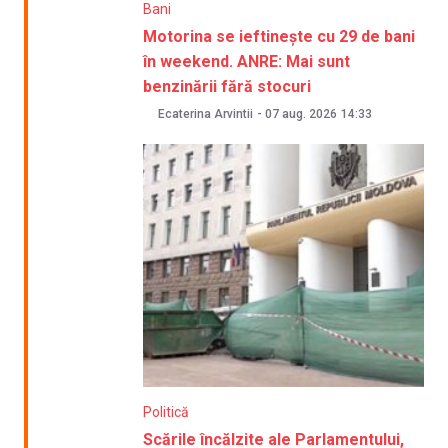
Bani
Motorina se ieftinește cu 29 de bani
în weekend. ANRE: Mai sunt
benzinării fără stocuri
Ecaterina Arvintii
-
07 aug. 2026
14:33
Politică
Scările încălzite ale Parlamentului,