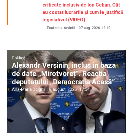
criticate inclusiv de Ion Ceban. Cât
au costat lucrările și cum le justifică
legislativul (VIDEO)
Ecaterina Arvintii
-
07 aug. 2026
12:10
Politică
Alexandr Verșinin, inclus în baza
de date „Mirotvoreț”. Reacția
deputatului „Democrația Acasă”
Ana-Maria Dolghii
|
8 august, 2026
17:54