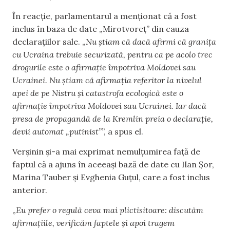
În reacție, parlamentarul a menționat că a fost
inclus în baza de date „Mirotvoreț” din cauza
declarațiilor sale. „
Nu știam că dacă afirmi că granița
cu Ucraina trebuie securizată, pentru ca pe acolo trec
drogurile este o afirmație împotriva Moldovei sau
Ucrainei. Nu știam că afirmația referitor la nivelul
apei de pe Nistru și catastrofa ecologică este o
afirmație împotriva Moldovei sau Ucrainei. Iar dacă
presa de propagandă de la Kremlin preia o declarație,
devii automat „putinist”
”, a spus el.
Verșinin și-a mai exprimat nemulțumirea față de
faptul că a ajuns în aceeași bază de date cu Ilan Șor,
Marina Tauber și Evghenia Guțul, care a fost inclus
anterior.
„
Eu prefer o regulă ceva mai plictisitoare: discutăm
afirmațiile, verificăm faptele și apoi tragem