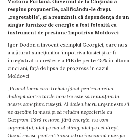
Victoria Furtună. Guvernul de la Chișinău a
respins propunerile, calificându-le drept
„regretabile”, și a reamintit că dependența de un
singur furnizor de energie a fost folosită ca
instrument de presiune împotriva Moldovei
Igor Dodon a invocat exemplul Georgiei, care nu s-
a alăturat sancțiunilor împotriva Rusiei și ar fi
înregistrat o creștere a PIB de peste 45% în ultimii
cinci ani, față de lipsa de progress în cazul
Moldovei.
„Primul lucru care trebuie făcut pentru a relua
dialogul dintre țările noastre este să renunțăm la
aceste sancțiuni rusești. Al doilea lucru urgent este să
ne așezăm la masă și să reluăm negocierile cu
Gazprom. Fără resurse, fără energie, nu vom
supraviețui, nici pe malul stâng, nici pe cel drept.
Gazul rusesc pentru Transnistria înseamnă energie