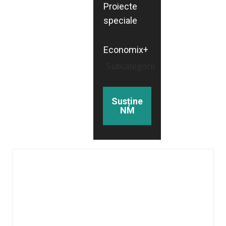
Proiecte
speciale
Economix+
Subcategorii
Susține
NM