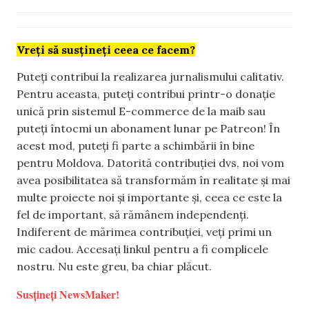
Vreți să susțineți ceea ce facem?
Puteți contribui la realizarea jurnalismului calitativ.
Pentru aceasta, puteți contribui printr-o donație
unică prin sistemul E-commerce de la maib sau
puteți întocmi un abonament lunar pe Patreon! În
acest mod, puteți fi parte a schimbării în bine
pentru Moldova. Datorită contribuției dvs, noi vom
avea posibilitatea să transformăm în realitate și mai
multe proiecte noi și importante și, ceea ce este la
fel de important, să rămânem independenți.
Indiferent de mărimea contribuției, veți primi un
mic cadou. Accesați linkul pentru a fi complicele
nostru. Nu este greu, ba chiar plăcut.
Susțineți NewsMaker!