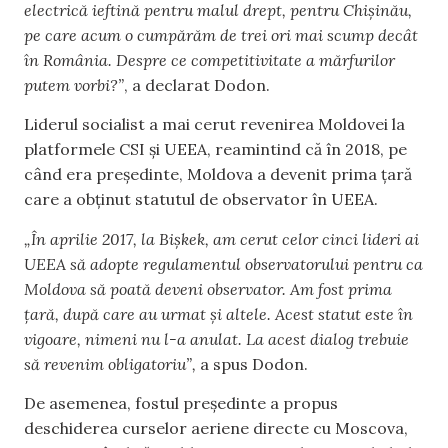
electrică ieftină pentru malul drept, pentru Chișinău,
pe care acum o cumpărăm de trei ori mai scump decât
în România. Despre ce competitivitate a mărfurilor
putem vorbi?”
, a declarat Dodon.
Liderul socialist a mai cerut revenirea Moldovei la
platformele CSI și UEEA, reamintind că în 2018, pe
când era președinte, Moldova a devenit prima țară
care a obținut statutul de observator în UEEA.
„În aprilie 2017, la Bișkek, am cerut celor cinci lideri ai
UEEA să adopte regulamentul observatorului pentru ca
Moldova să poată deveni observator. Am fost prima
țară, după care au urmat și altele. Acest statut este în
vigoare, nimeni nu l-a anulat. La acest dialog trebuie
să revenim obligatoriu”,
a spus Dodon.
De asemenea, fostul președinte a propus
deschiderea curselor aeriene directe cu Moscova,