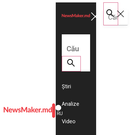
Știri
Analize
ROMÂNĂ
RU
Video