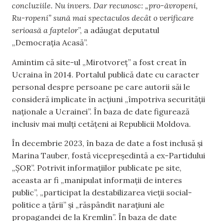
concluziile. Nu invers. Dar recunosc: „pro-ăvropeni,
Ru-ropeni” sună mai spectaculos decât o verificare
serioasă a faptelor
”, a adăugat deputatul
„Democrația Acasă”.
Amintim că site-ul „Mirotvoreț” a fost creat în
Ucraina în 2014. Portalul publică date cu caracter
personal despre persoane pe care autorii săi le
consideră implicate în acțiuni „împotriva securității
naționale a Ucrainei”. În baza de date figurează
inclusiv mai mulți cetățeni ai Republicii Moldova.
În decembrie 2023, în baza de date a fost inclusă și
Marina Tauber, fostă vicepreședintă a ex-Partidului
„ȘOR”. Potrivit informațiilor publicate pe site,
aceasta ar fi „manipulat informații de interes
public”, „participat la destabilizarea vieții social-
politice a țării” și „răspândit narațiuni ale
propagandei de la Kremlin”. În baza de date