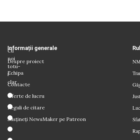
Informații generale
Ru
Cu
noi
Despre proiect
NM 
totu-
Echipa
Tra
i
clar
Contacte
Găg
Oferte de lucru
Just
Reguli de citare
Luc
Susțineți NewsMaker pe Patreon
Sfat
Rap