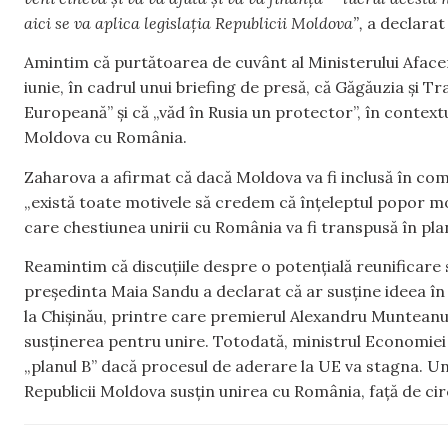
aici se va aplica legislația Republicii Moldova”,
a declarat
Amintim că purtătoarea de cuvânt al Ministerului Afacer
iunie, în cadrul unui briefing de presă, că Găgăuzia și T
Europeană” și că „văd în Rusia un protector”, în contextu
Moldova cu România.
Zaharova a afirmat că dacă Moldova va fi inclusă în co
„există toate motivele să credem că înțeleptul popor mo
care chestiunea unirii cu România va fi transpusă în plan
Reamintim că discuțiile despre o potențială reunificare s
președinta Maia Sandu a declarat că ar susține ideea în 
la Chișinău, printre care premierul Alexandru Munteanu ș
susținerea pentru unire. Totodată, ministrul Economie
„planul B” dacă procesul de aderare la UE va stagna. Un
Republicii Moldova susțin unirea cu România, față de ci