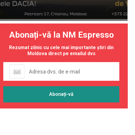
Abonați-vă la NM Espresso
Rezumat zilnic cu cele mai importante știri din
Moldova direct pe emailul dvs