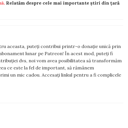
nă.
Relatăm despre cele mai importante știri din țară
ntru aceasta, puteți contribui printr-o donație unică prin
abonament lunar pe Patreon! În acest mod, puteți fi
tribuției dvs, noi vom avea posibilitatea să transformăm
 ceea ce este la fel de important, să rămânem
rimi un mic cadou. Accesați linkul pentru a fi complicele