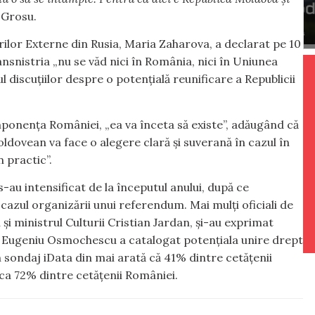
 Grosu.
ilor Externe din Rusia, Maria Zaharova, a declarat pe 10
ransnistria „nu se văd nici în România, nici în Uniunea
l discuțiilor despre o potențială reunificare a Republicii
mponența României, „ea va înceta să existe”, adăugând că
ldovean va face o alegere clară și suverană în cazul în
 practic”.
-au intensificat de la începutul anului, după ce
cazul organizării unui referendum. Mai mulți oficiali de
i ministrul Culturii Cristian Jardan, și-au exprimat
i Eugeniu Osmochescu a catalogat potențiala unire drept
 sondaj iData din mai arată că 41% dintre cetățenii
rca 72% dintre cetățenii României.