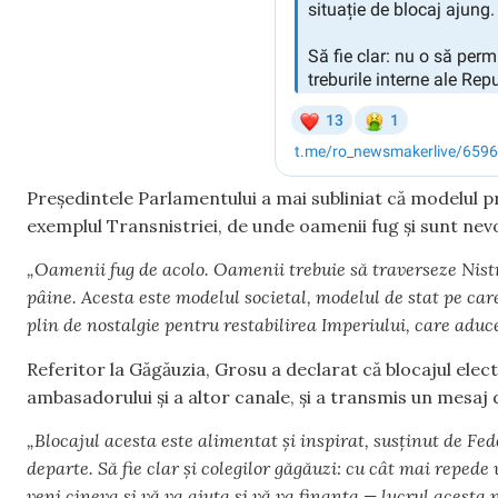
Președintele Parlamentului a mai subliniat că modelul 
exemplul Transnistriei, de unde oamenii fug și sunt nevoi
„Oamenii fug de acolo. Oamenii trebuie să traverseze Nistru
pâine. Acesta este modelul societal, modelul de stat pe car
plin de nostalgie pentru restabilirea Imperiului, care adu
Referitor la Găgăuzia, Grosu a declarat că blocajul elec
ambasadorului și a altor canale, și a transmis un mesaj 
„Blocajul acesta este alimentat și inspirat, susținut de F
departe. Să fie clar și colegilor găgăuzi: cu cât mai repede
veni cineva și vă va ajuta și vă va finanța — lucrul acesta