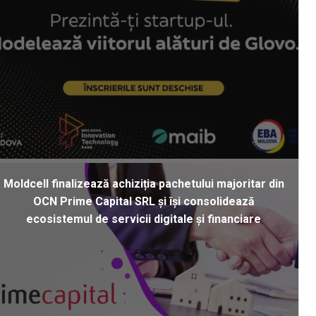
Moldcell finalizează achiziția pachetului majoritar din
OCN Prime Capital SRL și își consolidează
ecosistemul de servicii digitale și financiare