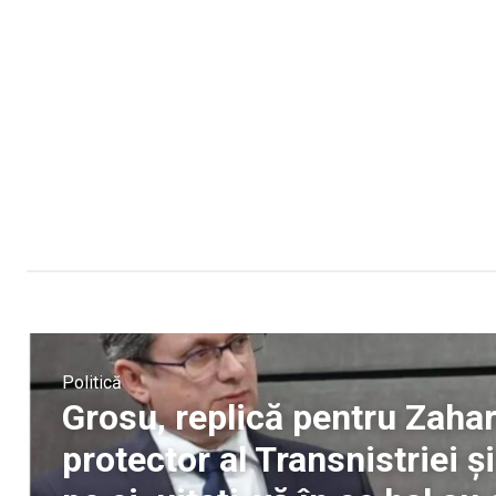
Politică
Grosu, replică pentru Zaha
protector al Transnistriei ș