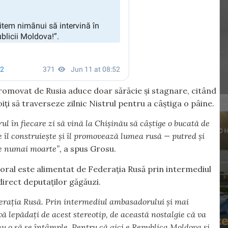
promovat de Rusia aduce doar sărăcie și stagnare, citând
ți să traverseze zilnic Nistrul pentru a câștiga o pâine.
l în fiecare zi să vină la Chișinău să câștige o bucată de
e îl construiește și îl promovează lumea rusă — putred și
ce numai moarte”,
a spus Grosu.
toral este alimentat de Federația Rusă prin intermediul
direct deputaților găgăuzi.
ederația Rusă. Prin intermediul ambasadorului și mai
 vă lepădați de acest stereotip, de această nostalgie că va
 nu o să se întâmple. Pentru că aici e Republica Moldova și