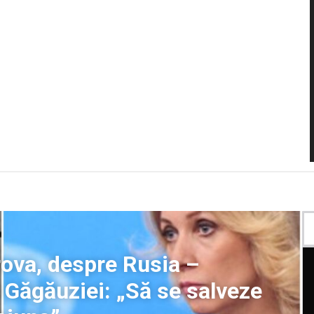
rova, despre Rusia –
i Găgăuziei: „Să se salveze