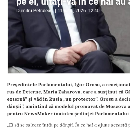
pe ei, uitați-vă în ce hal au
Dumitru Petruleac
|
11 iunie, 2026
12:40
Președintele Parlamentului, Igor Grosu, a reacționat
rus de Externe, Maria Zaharova, care a susținut că Găg
externă” și văd în Rusia „un protector”. Grosu a decla
dânșii”, amintind că modelul promovat de Moscova adu
pentru NewsMaker înaintea ședinței Parlamentului d
„Ei să se salveze întâi pe dânșii. În ce hal a ajuns aceast