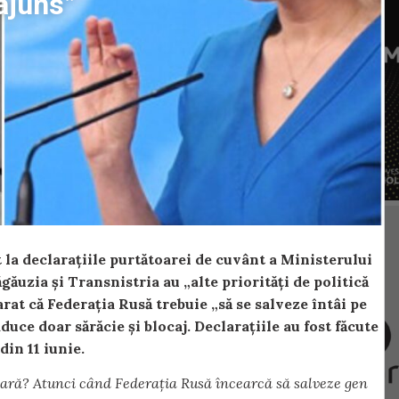
 ajuns”
 la declarațiile purtătoarei de cuvânt a Ministerului
ăuzia și Transnistria au „alte priorități de politică
rat că Federația Rusă trebuie „să se salveze întâi pe
ce doar sărăcie și blocaj. Declarațiile au fost făcute
in 11 iunie.
ă țară? Atunci când Federația Rusă încearcă să salveze gen