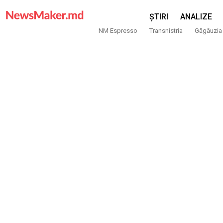
ȘTIRI
ANALIZE
NM Espresso
Transnistria
Găgăuzia