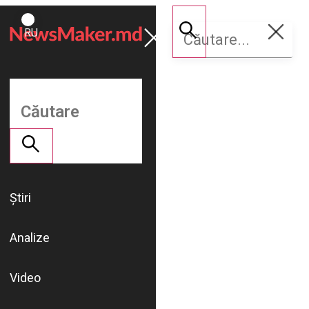
ROMÂNĂ
Susține
RU
NM
Știri
Analize
Video