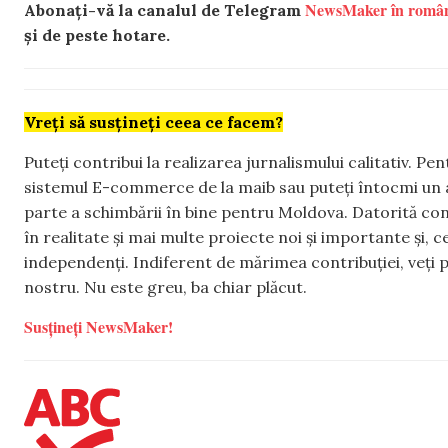
NewsMaker în româ
Abonați-vă la canalul de Telegram
și de peste hotare.
Vreți să susțineți ceea ce facem?
Puteți contribui la realizarea jurnalismului calitativ. Pe
sistemul E-commerce de la maib sau puteți întocmi un 
parte a schimbării în bine pentru Moldova. Datorită con
în realitate și mai multe proiecte noi și importante și,
independenți. Indiferent de mărimea contribuției, veți p
nostru. Nu este greu, ba chiar plăcut.
Susțineți NewsMaker!