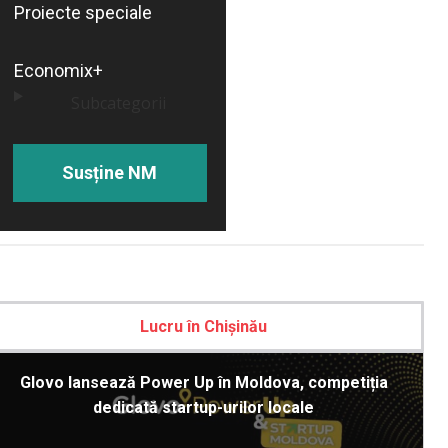
Proiecte speciale
Economix+
Subcategorii
Susține NM
Lucru în Chișinău
Glovo lansează Power Up în Moldova, competiția
dedicată startup-urilor locale