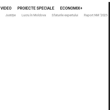
VIDEO
PROIECTE SPECIALE
ECONOMIX+
Justiție
Lucru în Moldova
Sfaturile expertului
Raport NM ‘2025