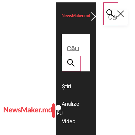
Știri
Analize
ROMÂNĂ
RU
Video