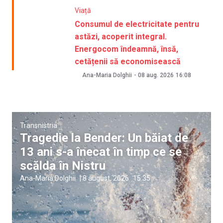
Viață
Consumul de electricitate pentru
astăzi, acoperit integral.
Energocom îndeamnă, însă,
cetățenii să economisească
Ana-Maria Dolghii
-
08 aug. 2026
16:08
Transnistria
Tragedie la Bender: Un băiat de
13 ani s-a înecat în timp ce se
scălda în Nistru
Ana-Maria Dolghii
|
8 august, 2026
15:35