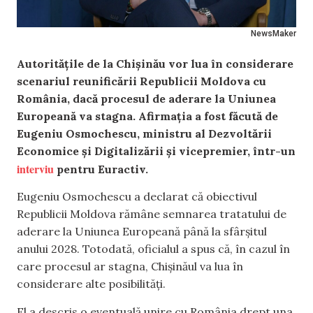
NewsMaker
Autoritățile de la Chișinău vor lua în considerare
scenariul reunificării Republicii Moldova cu
România, dacă procesul de aderare la Uniunea
Europeană va stagna. Afirmația a fost făcută de
Eugeniu Osmochescu, ministru al Dezvoltării
Economice și Digitalizării și vicepremier, într-un
interviu
pentru Euractiv.
Eugeniu Osmochescu a declarat că obiectivul
Republicii Moldova rămâne semnarea tratatului de
aderare la Uniunea Europeană până la sfârșitul
anului 2028. Totodată, oficialul a spus că, în cazul în
care procesul ar stagna, Chișinăul va lua în
considerare alte posibilități.
El a descris o eventuală unire cu România drept una