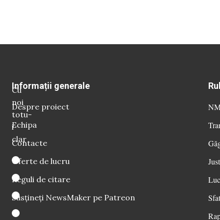
Informații generale
Ru
Cu
noi
Despre proiect
NM 
totu-
Echipa
Tra
i
clar
Contacte
Găg
Oferte de lucru
Just
Reguli de citare
Luc
Susțineți NewsMaker pe Patreon
Sfat
Rap