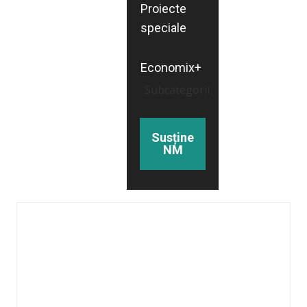
Proiecte
speciale
Economix+
Subcategorii
Susține
NM