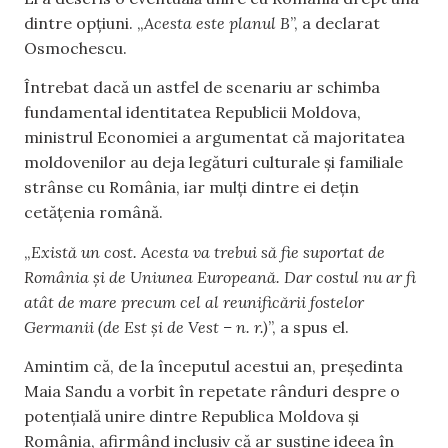
dintre opțiuni. „
Acesta este planul B
”, a declarat
Osmochescu.
Întrebat dacă un astfel de scenariu ar schimba
fundamental identitatea Republicii Moldova,
ministrul Economiei a argumentat că majoritatea
moldovenilor au deja legături culturale și familiale
strânse cu România, iar mulți dintre ei dețin
cetățenia română.
„
Există un cost. Acesta va trebui să fie suportat de
România și de Uniunea Europeană. Dar costul nu ar fi
atât de mare precum cel al reunificării fostelor
Germanii (de Est și de Vest – n. r.)
”, a spus el.
Amintim că, de la începutul acestui an, președinta
Maia Sandu a vorbit în repetate rânduri despre o
potențială unire dintre Republica Moldova și
România, afirmând inclusiv că ar susține ideea în