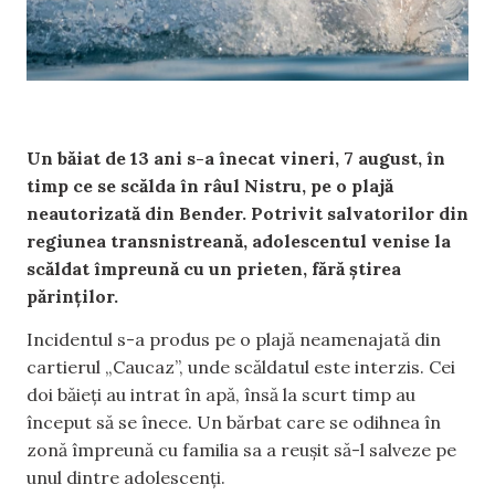
Un băiat de 13 ani s-a înecat vineri, 7 august, în
timp ce se scălda în râul Nistru, pe o plajă
neautorizată din Bender. Potrivit salvatorilor din
regiunea transnistreană, adolescentul venise la
scăldat împreună cu un prieten, fără știrea
părinților.
Incidentul s-a produs pe o plajă neamenajată din
cartierul „Caucaz”, unde scăldatul este interzis. Cei
doi băieți au intrat în apă, însă la scurt timp au
început să se înece. Un bărbat care se odihnea în
zonă împreună cu familia sa a reușit să-l salveze pe
unul dintre adolescenți.