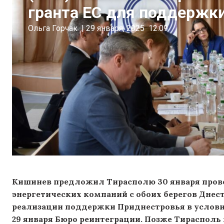
гранта ЕС для поддержк
Ольга Горчак
|
29 января, 2025
12:09
Кишинев предложил Тирасполю 30 января прове
энергетических компаний с обоих берегов Днес
реализации поддержки Приднестровья в услови
29 января Бюро реинтеграции. Позже Тирасполь 