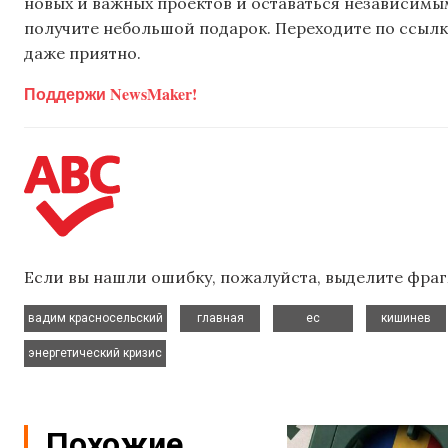
новых и важных проектов и оставаться независимым
получите небольшой подарок. Переходите по ссылке
даже приятно.
Поддержи NewsMaker!
Если вы нашли ошибку, пожалуйста, выделите фраг
,
,
,
вадим красносельский
главная
ес
кишинев
энергетический кризис
Похожие