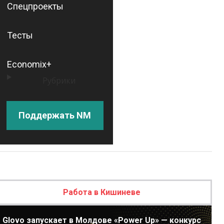
Спецпроекты
Тесты
Economix+
Рубрики
Поддержать NM
Работа в Кишиневе
Glovo запускает в Молдове «Power Up» — конкурс