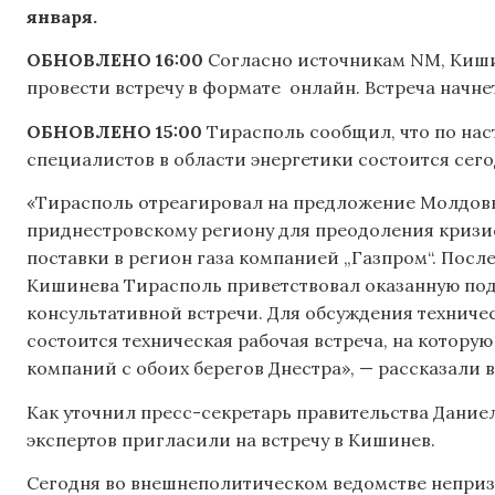
января.
ОБНОВЛЕНО 16:00
Согласно источникам NM, Киши
провести встречу в формате онлайн. Встреча начнетс
ОБНОВЛЕНО 15:00
Тирасполь сообщил, что по нас
специалистов в области энергетики состоится сегод
«Тирасполь отреагировал на предложение Молдовы
приднестровскому региону для преодоления кризис
поставки в регион газа компанией „Газпром“. Пос
Кишинева Тирасполь приветствовал оказанную под
консультативной встречи. Для обсуждения техниче
состоится техническая рабочая встреча, на котору
компаний с обоих берегов Днестра», — рассказали 
Как уточнил пресс-секретарь правительства Даниел
экспертов пригласили на встречу в Кишинев.
Сегодня во внешнеполитическом ведомстве непри