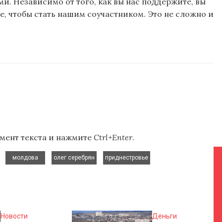
и. Независимо от того, как вы нас поддержите, вы
, чтобы стать нашим соучастником. Это не сложно и
мент текста и нажмите
Ctrl+Enter
.
,
,
,
,
молдова
олег серебрян
приднестровье
Новости
Деньги