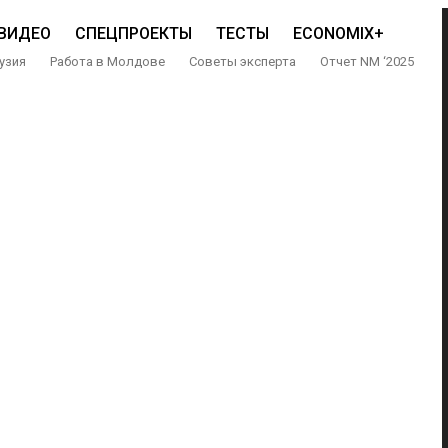
ВИДЕО
СПЕЦПРОЕКТЫ
ТЕСТЫ
ECONOMIX+
узия
Работа в Молдове
Советы эксперта
Отчет NM ‘2025