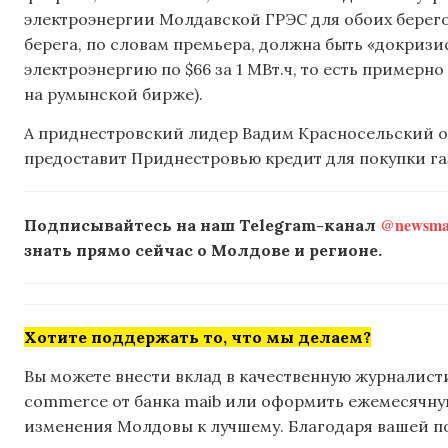
электроэнергии Молдавской ГРЭС для обоих берего
берега, по словам премьера, должна быть «докриз
электроэнергию по $66 за 1 МВт.ч, то есть примерно
на румынской бирже).
А приднестровский лидер Вадим Красносельский от
предоставит Приднестровью кредит для покупки га
@newsmak
Подписывайтесь на наш Telegram-канал
знать прямо сейчас о Молдове и регионе.
Хотите поддержать то, что мы делаем?
Вы можете внести вклад в качественную журналисти
commerce от банка maib или оформить ежемесячную 
изменения Молдовы к лучшему. Благодаря вашей 