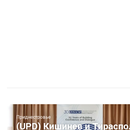
Приднестровье
(UPD) Кишинев и Тираспо