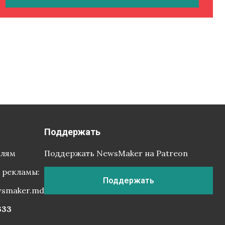
Поддержать
елям
Поддержать NewsMaker на Patreon
 рекламы:
Поддержать
wsmaker.md
333