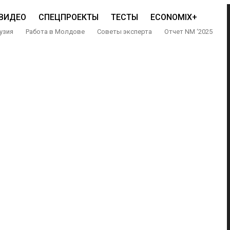
ВИДЕО
СПЕЦПРОЕКТЫ
ТЕСТЫ
ECONOMIX+
узия
Работа в Молдове
Советы эксперта
Отчет NM ‘2025