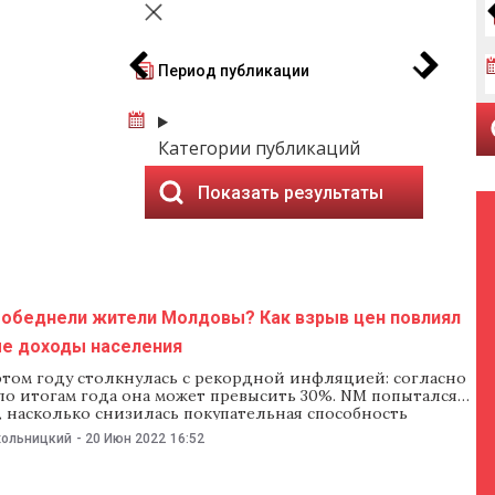
Период публикации
Категории публикаций
Показать результаты
 обеднели жители Молдовы? Как взрыв цен повлиял
ые доходы населения
этом году столкнулась с рекордной инфляцией: согласно
по итогам года она может превысить 30%. NM попытался
, насколько снизилась покупательная способность
з-за такого роста цен, и насколько мы обеднели. Данные
хольницкий
-
20 Июн 2022
16:52
В первом квартале этого года средняя зарплата в Молдове
60,8 леев, это на 1,1