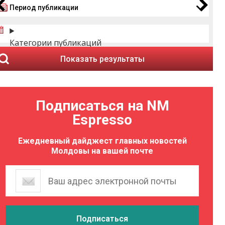
Период публикации
Категории публикаций
Показать результаты
Подписаться на NM
Espresso
Ежедневный дайджест главных новостей
Молдовы на вашей почте