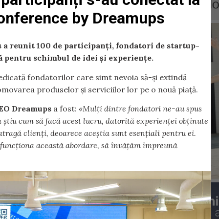
onference by Dreamups
reunit 100 de participanți, fondatori de startup-
mă pentru schimbul de idei și experiențe.
dicată fondatorilor care simt nevoia să-și extindă
omovarea produselor și serviciilor lor pe o nouă piață.
CEO Dreamups
a fost:
«Mulți dintre fondatori ne-au spus
a știu cum să facă acest lucru, datorită experienței obținute
atragă clienți, deoarece aceștia sunt esențiali pentru ei.
a funcționa această abordare, să învățăm împreună