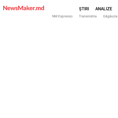
ȘTIRI
ANALIZE
NM Espresso
Transnistria
Găgăuzia