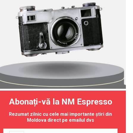
Abonați-vă la NM Espresso
Rezumat zilnic cu cele mai importante știri din
Moldova direct pe emailul dvs