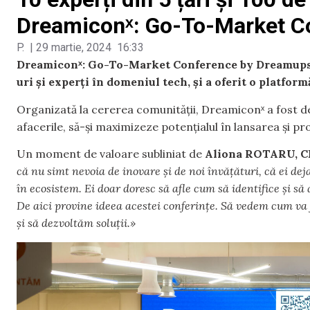
Dreamiconˣ: Go-To-Market C
P.
|
29 martie, 2024
16:33
Dreamiconˣ: Go-To-Market Conference by Dreamups a 
uri și experți în domeniul tech, și a oferit o platfor
Organizată la cererea comunității, Dreamiconˣ a fost de
afacerile, să-și maximizeze potențialul în lansarea și pr
Un moment de valoare subliniat de
Aliona ROTARU, 
că nu simt nevoia de inovare și de noi învățături, că ei dej
în ecosistem. Ei doar doresc să afle cum să identifice și să 
De aici provine ideea acestei conferințe. Să vedem cum v
și să dezvoltăm soluții.»