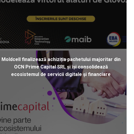
Moldcell finalizează achiziția pachetului majoritar din
OCN Prime Capital SRL și își consolidează
ecosistemul de servicii digitale și financiare