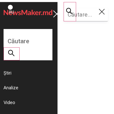
ROMÂNĂ
Susține
RU
NM
Știri
Analize
Video