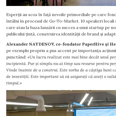
Experții au scos în față nevoile primordiale pe care fond
întâlni în procesul de Go-To-Market. 10 speakeri locali
care stau la baza lansării cu succes a unui startup pe no
publicului țintă, construirea identității de brand și adap
Alexander NAYDENOV, co-fondator PaperHive și Head
pe exemplu propriu a pus accent pe importanța acțiunii 
punctând:
«Un lucru realizat este mai bine decât unul per
incipientă. Pur și simplu nu ai timp sau resurse pentru per
Vinde înainte de a construi. Este vorba de a câștiga bani 
de investiții. Este important să vă asigurați că aveți o val
timpul.»