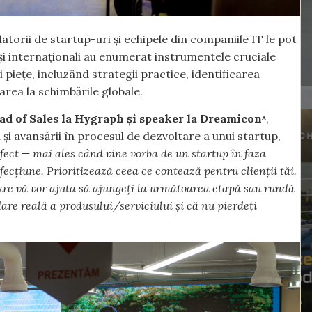
atorii de startup-uri și echipele din companiile IT le pot
 și internaționali au enumerat instrumentele cruciale
i piețe, incluzând strategii practice, identificarea
tarea la schimbările globale.
 of Sales la Hygraph și speaker la Dreamiconˣ
,
și avansării în procesul de dezvoltare a unui startup,
fect — mai ales când vine vorba de un startup în faza
fecțiune. Prioritizează ceea ce contează pentru clienții tăi.
care vă vor ajuta să ajungeți la următoarea etapă sau rundă
idare reală a produsului/serviciului și că nu pierdeți