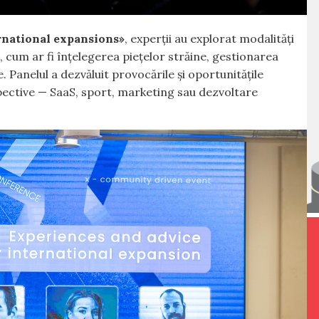
rnational expansions»
, experții au explorat modalități
 cum ar fi înțelegerea piețelor străine, gestionarea
. Panelul a dezvăluit provocările și oportunitățile
spective — SaaS, sport, marketing sau dezvoltare