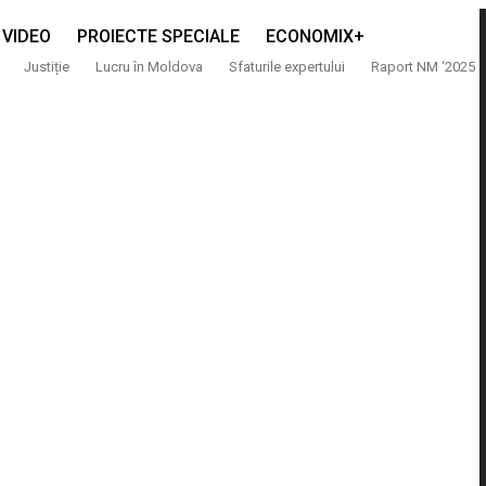
VIDEO
PROIECTE SPECIALE
ECONOMIX+
Justiție
Lucru în Moldova
Sfaturile expertului
Raport NM ‘2025