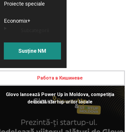
Proiecte speciale
Economix+
Subcategorii
Susține NM
Работа в Кишиневе
Glovo lansează Power Up în Moldova, competiția
dedicată startup-urilor locale