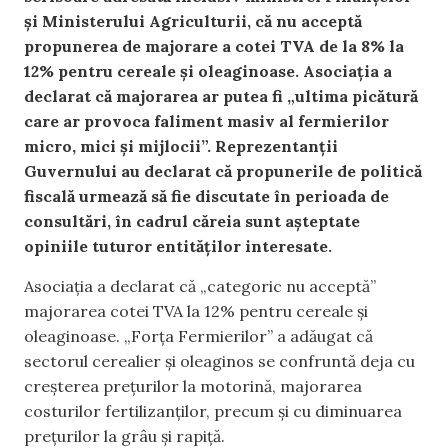
și Ministerului Agriculturii, că nu acceptă
propunerea de majorare a cotei TVA de la 8% la
12% pentru cereale și oleaginoase. Asociația a
declarat că majorarea ar putea fi „ultima picătură
care ar provoca faliment masiv al fermierilor
micro, mici și mijlocii”. Reprezentanții
Guvernului au declarat că propunerile de politică
fiscală urmează să fie discutate în perioada de
consultări, în cadrul căreia sunt așteptate
opiniile tuturor entităților interesate.
Asociația a declarat că „categoric nu acceptă”
majorarea cotei TVA la 12% pentru cereale și
oleaginoase. „Forța Fermierilor” a adăugat că
sectorul cerealier și oleaginos se confruntă deja cu
creșterea prețurilor la motorină, majorarea
costurilor fertilizanților, precum și cu diminuarea
prețurilor la grâu și rapiță.