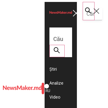
Știri
Analize
ROMÂNĂ
RU
Video