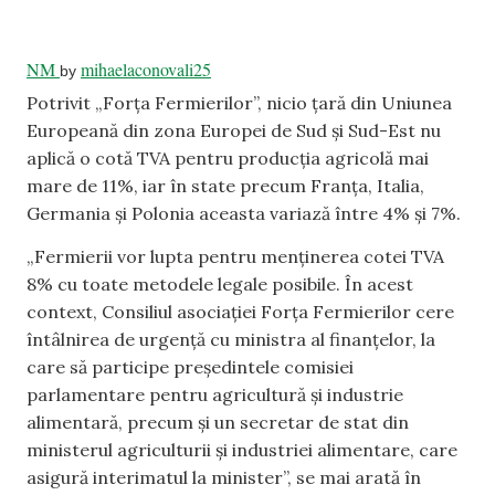
NM
mihaelaconovali25
by
Potrivit „Forța Fermierilor”, nicio țară din Uniunea
Europeană din zona Europei de Sud și Sud-Est nu
aplică o cotă TVA pentru producția agricolă mai
mare de 11%, iar în state precum Franța, Italia,
Germania și Polonia aceasta variază între 4% și 7%.
„Fermierii vor lupta pentru menținerea cotei TVA
8% cu toate metodele legale posibile. În acest
context, Consiliul asociației Forța Fermierilor cere
întâlnirea de urgență cu ministra al finanțelor, la
care să participe președintele comisiei
parlamentare pentru agricultură și industrie
alimentară, precum și un secretar de stat din
ministerul agriculturii și industriei alimentare, care
asigură interimatul la minister”, se mai arată în