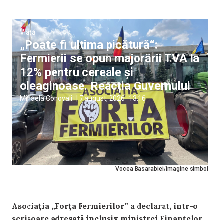
Viață
„Poate fi ultima picătură“:
Fermierii se opun majorării TVA la
12% pentru cereale și
oleaginoase. Reacția Guvernului
Mihaela Conovali
|
7 august, 2026
13:16
Vocea Basarabiei/imagine simbol
Asociația „Forța Fermierilor” a declarat, într-o
scrisoare adresată inclusiv ministrei Finanțelor