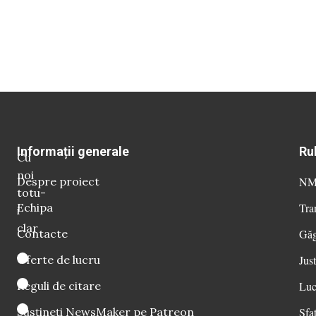
Informații generale
Ru
Cu
noi
Despre proiect
NM 
totu-
Echipa
Tra
i
clar
Contacte
Găg
Oferte de lucru
Just
Reguli de citare
Luc
Susțineți NewsMaker pe Patreon
Sfat