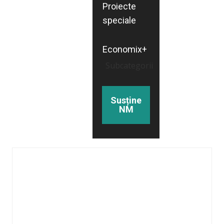
Proiecte
speciale
Economix+
Subcategorii
Susține
NM