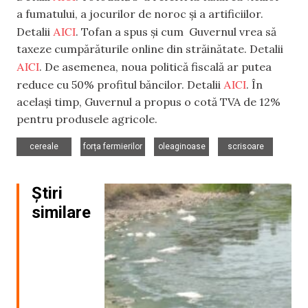
a fumatului, a jocurilor de noroc și a artificiilor.
A
I
CI
Detalii
. Tofan a spus și cum Guvernul vrea să
taxeze cumpărăturile online din străinătate. Detalii
AICI
. De asemenea, noua politică fiscală ar putea
AICI
reduce cu 50% profitul băncilor. Detalii
. În
același timp, Guvernul a propus o cotă TVA de 12%
pentru produsele agricole.
,
,
,
cereale
forța fermierilor
oleaginoase
scrisoare
Știri
similare