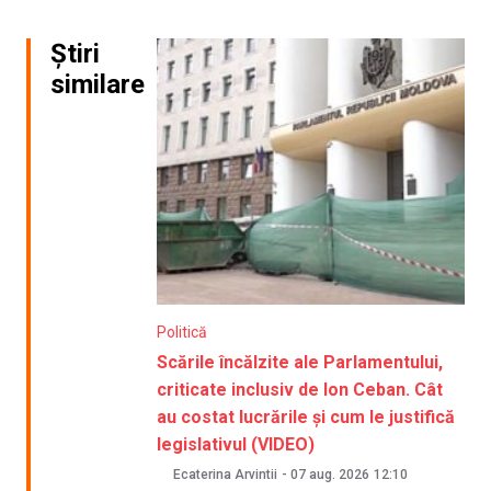
Știri
similare
Politică
Scările încălzite ale Parlamentului,
criticate inclusiv de Ion Ceban. Cât
au costat lucrările și cum le justifică
legislativul (VIDEO)
Ecaterina Arvintii
-
07 aug. 2026
12:10