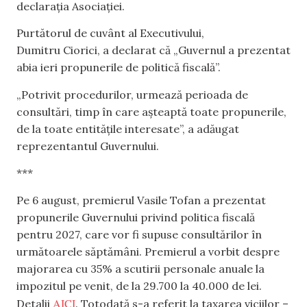
declarația Asociației.
Purtătorul de cuvânt al Executivului,
Dumitru Ciorici, a declarat că „Guvernul a prezentat
abia ieri propunerile de politică fiscală”.
„Potrivit procedurilor, urmează perioada de
consultări, timp în care așteaptă toate propunerile,
de la toate entitățile interesate”, a adăugat
reprezentantul Guvernului.
***
Pe 6 august, premierul Vasile Tofan a prezentat
propunerile Guvernului privind politica fiscală
pentru 2027, care vor fi supuse consultărilor în
următoarele săptămâni. Premierul a vorbit despre
majorarea cu 35% a scutirii personale anuale la
impozitul pe venit, de la 29.700 la 40.000 de lei.
AICI
Detalii
. Totodată s-a referit la taxarea viciilor –