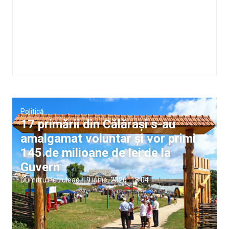
Politică
17 primării din Călărași s-au
amalgamat voluntar și vor primi
145 de milioane de lei de la
Guvern
Dumitru Petruleac
|
9 iunie, 2026
18:04