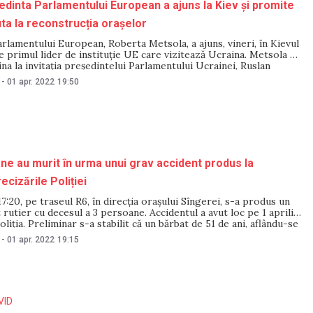
dinta Parlamentului European a ajuns la Kiev și promite
uta la reconstrucția orașelor
rlamentului European, Roberta Metsola, a ajuns, vineri, în Kievul
te primul lider de instituție UE care vizitează Ucraina. Metsola a
ina la invitația președintelui Parlamentului Ucrainei, Ruslan
i a fost întâmpinată de acesta. „Rezistența și curajul ucrainenilor
-
01 apr. 2022
19:50
umea. Sunt la Kiev pentru
ne au murit în urma unui grav accident produs la
ecizările Poliției
 17:20, pe traseul R6, în direcția orașului Sîngerei, s-a produs un
 rutier cu decesul a 3 persoane. Accidentul a avut loc pe 1 aprilie,
liția. Preliminar s-a stabilit că un bărbat de 51 de ani, aflându-se
unei motociclete de marca „Honda” s-a
-
01 apr. 2022
19:15
VID