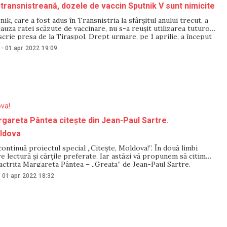
 transnistreană, dozele de vaccin Sputnik V sunt nimicite
ik, care a fost adus în Transnistria la sfârșitul anului trecut, a
cauza ratei scăzute de vaccinare, nu s-a reușit utilizarea tuturor
 scrie presa de la Tiraspol. Drept urmare, pe 1 aprilie, a început
imicire. În Transnistria, puțin peste o mie de oameni nu
-
01 apr. 2022
19:09
ova!
gareta Pântea citește din Jean-Paul Sartre.
ldova
tinuă proiectul special „Citește, Moldova!”. În două limbi
 lectură și cărțile preferate. Iar astăzi vă propunem să citim
actrița Margareta Pântea – „Greața” de Jean-Paul Sartre.
cial „Citește, Moldova!” înseamnă discuții despre lectură și
-
01 apr. 2022
18:32
e îndrăgite, schimb de experiență de cititor și cunoștințe