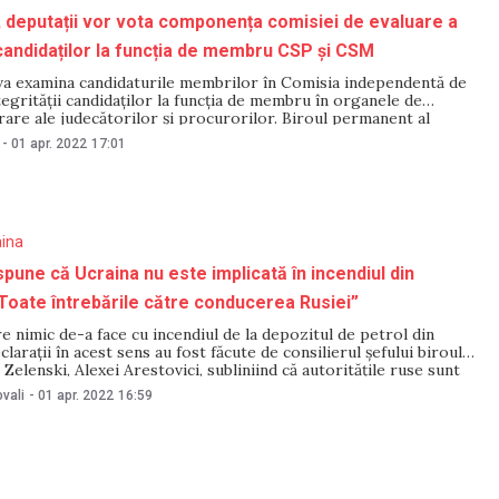
e, deputații vor vota componența comisiei de evaluare a
i candidaților la funcția de membru CSP și CSM
va examina candidaturile membrilor în Comisia independentă de
tegrității candidaților la funcția de membru în organele de
are ale judecătorilor și procurorilor. Biroul permanent al
i a aprobat, în ședința de astăzi, ordinea de zi pentru lucrările
-
01 apr. 2022
17:01
4 aprilie 2022. Astfel, deputații vor dezbate proiectele
aina
spune că Ucraina nu este implicată în incendiul din
Toate întrebările către conducerea Rusiei”
e nimic de-a face cu incendiul de la depozitul de petrol din
larații în acest sens au fost făcute de consilierul șefului biroului
 Zelenski, Alexei Arestovici, subliniind că autoritățile ruse sunt
pentru tot ceea ce se întâmplă pe teritoriul Rusiei, iar Ucraina
vali
-
01 apr. 2022
16:59
e