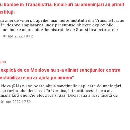
cu bombe în Transnistria. Email-uri cu amenințări au primit
stituții
 zilei de vineri, 1 aprilie, mai multe instituții din Transnistria au
icări despre amplasarea unor presupuse obiecte explozibile.
amenințare au primit Administrațiile de Stat și Inspectoratele
nele zone al regiunii transnistrene, precum și Direcția de
-
01 apr. 2022
18:12
blic din Râbnița. La toate adresele au
aina
explică de ce Moldova nu s-a aliniat sancțiunilor contra
estabilizare nu ar ajuta pe nimeni”
dova (RM) nu se poate alinia sancțiunilor aplicate de unele țări
auza războiului declanșat în Ucraina, întrucât acest lucru ar
mână fără energie electrică și gaz. Declarația a fost făcută de
nta țării Maia Sandu, într-un interviu publicat pe 1 aprilie de
01 apr. 2022
17:59
a