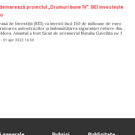
demarează proiectul „Drumuri bune IV”. BEI investește
ro
nă de Investiții (BEI) va investi încă 150 de milioane de euro
izarea autostrăzilor și îmbunătățirea siguranței rutiere din
dova. Anunțul a fost făcut de premierul Natalia Gavrilița pe 1
i s-a semnat Contractul de finanțare dintre Republica Moldova şi
-
01 apr. 2022
16:50
ealizarea Proiectului „Moldova drumuri
i generale
Rubrici
Publicitate