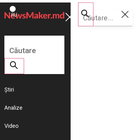
ROMÂNĂ
Susține
RU
NM
Știri
Analize
Video