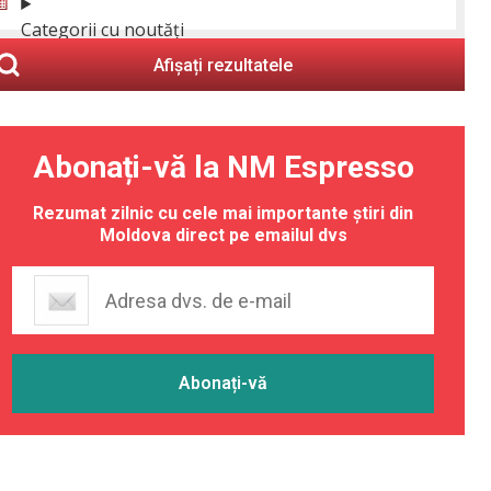
Categorii cu noutăți
Afișați rezultatele
Abonați-vă la NM Espresso
Rezumat zilnic cu cele mai importante știri din
Moldova direct pe emailul dvs