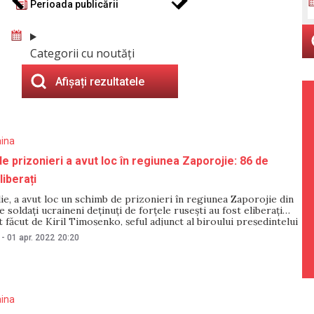
Perioada publicării
Categorii cu noutăți
Afișați rezultatele
aina
e prizonieri a avut loc în regiunea Zaporojie: 86 de
liberați
ilie, a avut loc un schimb de prizonieri în regiunea Zaporojie din
e soldați ucraineni deținuți de forțele rusești au fost eliberați
t făcut de Kiril Timoșenko, șeful adjunct al biroului președintelui
rie Unian. Potrivit lui Timoșenko, 86 de militari ucraineni au fost
-
01 apr. 2022
20:20
aina