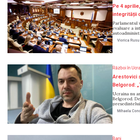
Pe 4 aprili
integrități
Parlamentul 
evaluare a in
autoadministr
Legislativulu
Viorica Rusu
plenului din 
Război în Ucr
Arestovici 
Belgorod: „
Ucraina nu ar
Belgorod. Dec
președintelui
responsabile 
Mihaela Cono
luptă doar p
Bani