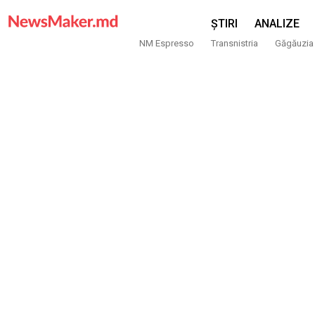
ȘTIRI
ANALIZE
NM Espresso
Transnistria
Găgăuzia