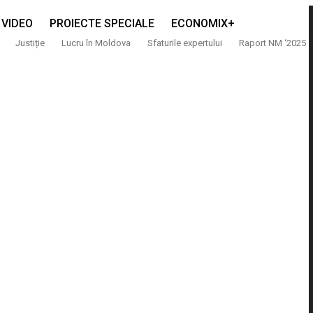
VIDEO
PROIECTE SPECIALE
ECONOMIX+
Justiție
Lucru în Moldova
Sfaturile expertului
Raport NM ‘2025