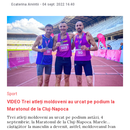
specială” este în desfășurare și dă asigurări că „toate
Ecaterina Arvintii
-
04 sept. 2022
16:40
obiectivele vor fi atinse”. „Operațiunea decurge de la sine,
toate obiectivele vor fi
Sport
VIDEO Trei atleți moldoveni au urcat pe podium la
Maratonul de la Cluj-Napoca
Trei atleți moldoveni au urcat pe podium astăzi, 4
septembrie, la Maratonul de la Cluj-Napoca. Marele
câștigător la masculin a devenit, astfel, moldoveanul Ivan