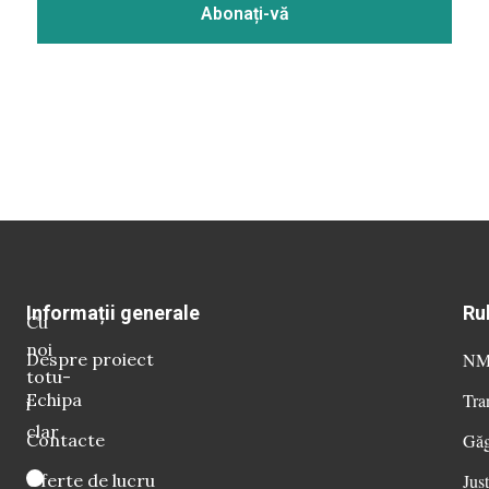
Informații generale
Ru
Cu
noi
Despre proiect
NM 
totu-
Echipa
Tra
i
clar
Contacte
Găg
Oferte de lucru
Just