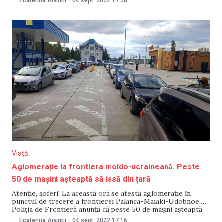
Ecaterina Arvintii
-
04 sept. 2022
17:58
Transnistriei. Generalul a scris pe Twitter că Kremlinul nu
ar putea interveni, în condițiile actuale. „Poate că este
timpul
Viață
Aglomerație la frontiera moldo-ucraineană. Peste
50 de mașini așteaptă să iasă din țară
Atenție, șoferi! La această oră se atestă aglomerație în
punctul de trecere a frontierei Palanca-Maiaki-Udobnoe.
Poliția de Frontieră anunță că peste 50 de mașini așteaptă
să iasă din țară. Șoferii sunt îndemnați să opteze pentru
Ecaterina Arvintii
-
04 sept. 2022
17:16