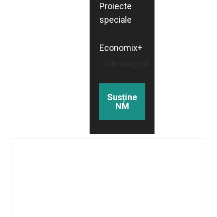
Proiecte
speciale
Economix+
Subcategorii
Susține
NM