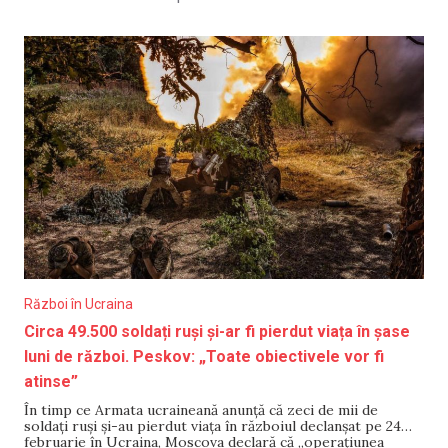
PTF Tudora-Starokazacie. „Stimați călători, dacă alegeți să
traversați frontiera moldo-ucraineană trebuie să cunoașteți
că se
Război în Ucraina
Circa 49.500 soldați ruși și-ar fi pierdut viața în șase
luni de război. Peskov: „Toate obiectivele vor fi
atinse”
În timp ce Armata ucraineană anunță că zeci de mii de
soldați ruși și-au pierdut viața în războiul declanșat pe 24
februarie în Ucraina, Moscova declară că „operațiunea