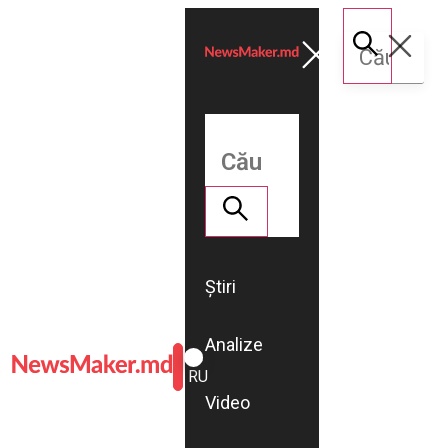
Știri
Analize
ROMÂNĂ
RU
Video