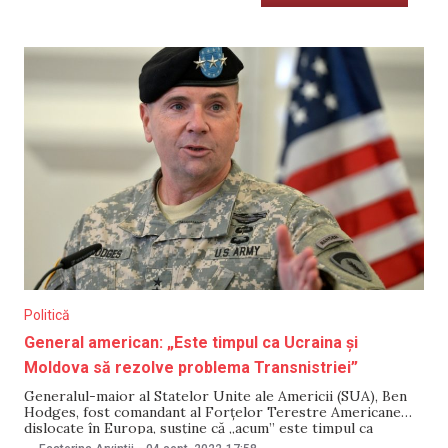
Politică
General american: „Este timpul ca Ucraina și
Moldova să rezolve problema Transnistriei”
Generalul-maior al Statelor Unite ale Americii (SUA), Ben
Hodges, fost comandant al Forțelor Terestre Americane
dislocate în Europa, susține că „acum” este timpul ca
Ucraina și Republica Moldova să rezolve „problema”