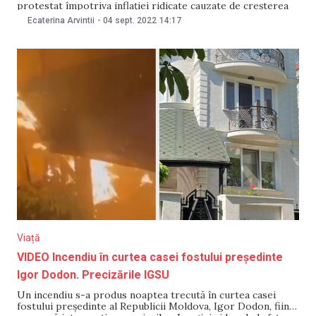
protestat împotriva inflației ridicate cauzate de creșterea
prețurilor la energie. Potrivit estimărilor poliției,
Ecaterina Arvintii
-
04 sept. 2022
14:17
aproximativ 70.000 de persoane au luat parte la acțiune,
relatează Reuters, citat de Meduza. Organizatorii de
extremă dreapta ai demonstrației
Viață
VIDEO Incendiu în curtea casei fostului președinte
Igor Dodon. Precizările IGSU
Un incendiu s-a produs noaptea trecută în curtea casei
fostului președinte al Republicii Moldova, Igor Dodon, fiind