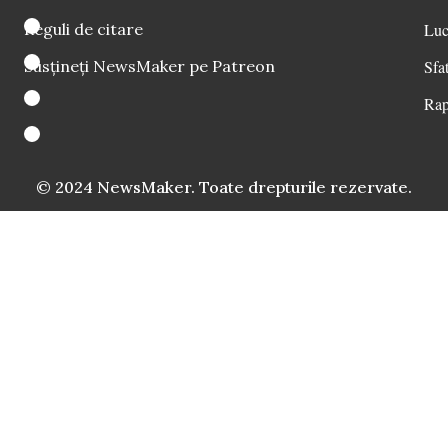
Reguli de citare
Luc
Susțineți NewsMaker pe Patreon
Sfat
Rap
© 2024 NewsMaker. Toate drepturile rezervate.