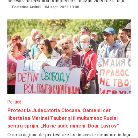
necesară intervenția pompierilor. Imagini video de la fața
locului au fost făcute publice de fostul șef de stat, pe canalul
Ecaterina Arvintii
-
04 sept. 2022
13:00
său de Telegram. „Aseară, terasa din curtea casei noastre a
ars. Dintr-un motiv
Politică
Protest la Judecătoria Ciocana. Oamenii cer
libertatea Marinei Tauber și îi mulțumesc Rusiei
pentru sprijin. „Nu ne aude nimeni. Doar Lavrov”
O nouă acțiune de protest are loc în aceste momente în fața