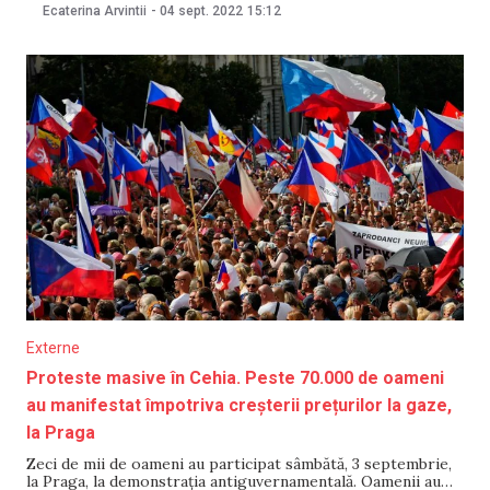
Sirius. Potrivit Comitetului Național Olimpic și Sportiv,
Ecaterina Arvintii
-
04 sept. 2022
15:12
Sirius a fost urmat de alți doi atleți din Republica Moldova.
Este vorba de Vitalie Gheorghiță și Ghenadie Țîmbalist.
Externe
Proteste masive în Cehia. Peste 70.000 de oameni
au manifestat împotriva creșterii prețurilor la gaze,
la Praga
Zeci de mii de oameni au participat sâmbătă, 3 septembrie,
la Praga, la demonstrația antiguvernamentală. Oamenii au