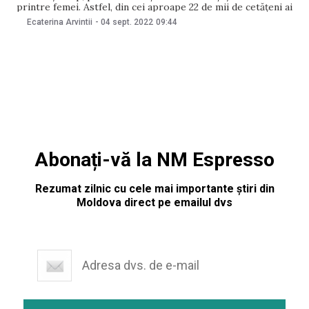
printre femei. Astfel, din cei aproape 22 de mii de cetățeni ai
Republicii Moldova, care se află la ora actuală în șomaj,
Ecaterina Arvintii
-
04 sept. 2022
09:44
65,4% sunt persoane din mediul urban, iar
Abonați-vă la NM Espresso
Rezumat zilnic cu cele mai importante știri din
Moldova direct pe emailul dvs