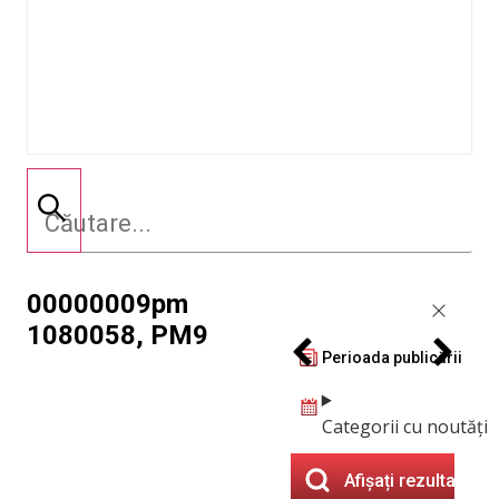
00000009pm
1080058, PM9
Perioada publicării
Categorii cu noutăți
Afișați rezultatele