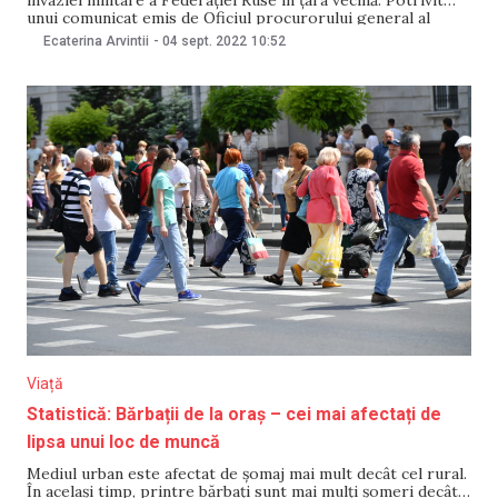
unui comunicat emis de Oficiul procurorului general al
Ucrainei, datele preliminare arată că, în șase luni de război,
Ecaterina Arvintii
-
04 sept. 2022
10:52
382 de copii au decedat și peste 740 au fost răniți,
Viață
Statistică: Bărbații de la oraș – cei mai afectați de
lipsa unui loc de muncă
Mediul urban este afectat de șomaj mai mult decât cel rural.
În același timp, printre bărbați sunt mai mulți șomeri decât