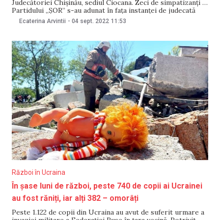
Judecătoriei Chișinău, sediul Ciocana. Zeci de simpatizanți ai
Partidului „ȘOR” s-au adunat în fața instanței de judecată
pentru a cere eliberarea vicepreședintei și deputatei
Ecaterina Arvintii
-
04 sept. 2022
11:53
formațiunii politice, Marina Tauber, din izolatorul nr.13.
Totodată, manifestanții cer eliberarea tuturor membrilor
de
Război în Ucraina
În șase luni de război, peste 740 de copii ai Ucrainei
au fost răniți, iar alți 382 – omorâți
Peste 1.122 de copii din Ucraina au avut de suferit urmare a
invaziei militare a Federației Ruse în țara vecină. Potrivit