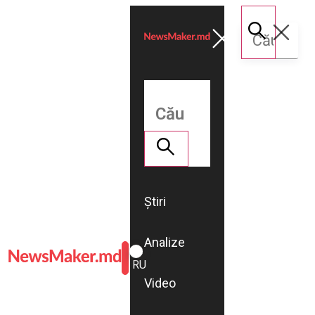
Știri
Analize
ROMÂNĂ
RU
Video