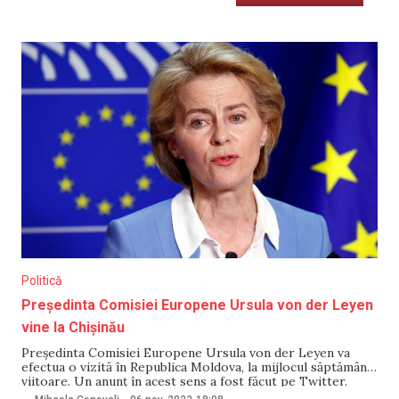
Politică
Președinta Comisiei Europene Ursula von der Leyen
vine la Chișinău
Președinta Comisiei Europene Ursula von der Leyen va
efectua o vizită în Republica Moldova, la mijlocul săptămânii
viitoare. Un anunț în acest sens a fost făcut pe Twitter.
Oficialul european spune că a avut o conversație cu