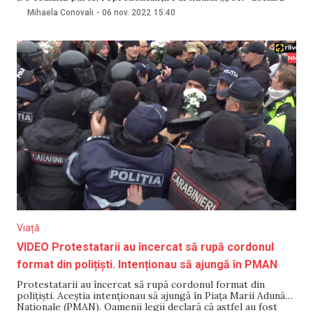
că polițiștii ar fi interzis deplasarea spre capitală a 30 mii
Mihaela Conovali
-
06 nov. 2022
15:40
de oameni. „30.000 de oameni au fost împiedicați de către
forțele de ordine să ajungă
Viață
VIDEO Protestatarii au încercat să rupă cordonul
format din polițiști. Intenționau să ajungă în PMAN
Protestatarii au încercat să rupă cordonul format din
polițiști. Aceștia intenționau să ajungă în Piața Marii Adunări
Naționale (PMAN). Oamenii legii declară că astfel au fost