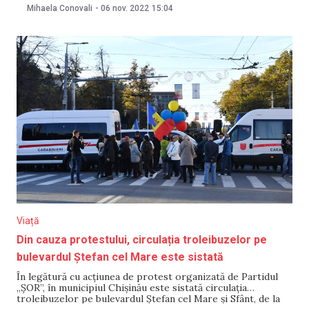
încălcate prevederile Deciziei APL. „Solicităm
Mihaela Conovali
-
06 nov. 2022
15:04
comportament adecvat și respectarea cadrului legal”,
comunică Poliția Republicii Moldova. Șeful Inspectoratului
General al Poliției Viorel Cernăuțeanu spune că
Viață
Din cauza protestului, circulația troleibuzelor pe
bulevardul Ștefan cel Mare este sistată
În legătură cu acțiunea de protest organizată de Partidul
„ȘOR”, în municipiul Chișinău este sistată circulația
troleibuzelor pe bulevardul Ștefan cel Mare și Sfânt, de la