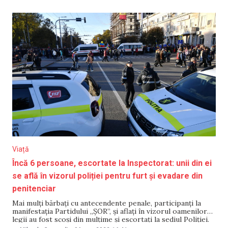
Potrivit reporterului NM de la fața locului, unul dintre
manifestanții care
Viață
Încă 6 persoane, escortate la Inspectorat: unii din ei
se află în vizorul poliției pentru furt și evadare din
penitenciar
Mai mulți bărbați cu antecendente penale, participanți la
manifestația Partidului „ȘOR”, și aflați în vizorul oamenilor
legii au fost scoși din mulțime și escortați la sediul Poliției.
Oamenii legii spun că au fost scoși din mulțime și escortați