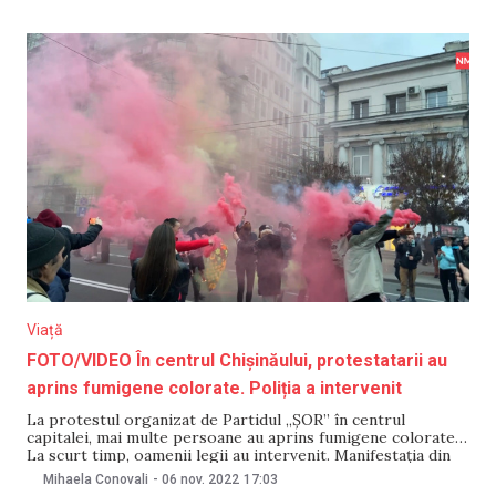
rusești din Herson au declarat că pe autostrada Berislav-
Kahovka, în urma „unui atac terorist, organizat de
Viață
FOTO/VIDEO În centrul Chișinăului, protestatarii au
aprins fumigene colorate. Poliția a intervenit
La protestul organizat de Partidul „ȘOR” în centrul
capitalei, mai multe persoane au aprins fumigene colorate.
La scurt timp, oamenii legii au intervenit. Manifestația din
centrul capitalei s-a încheiat pe fundalul imnului Republicii
Mihaela Conovali
-
06 nov. 2022
17:03
Moldova. Totodată, protestatarii au aprins fumigene.