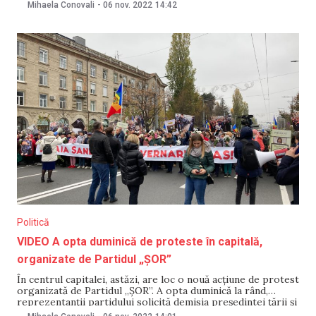
strada Mitropolitul G. B. Bodoni – M. Viteazul. Rutele nr. 1,
Mihaela Conovali
-
06 nov. 2022
14:42
4, 5, 8, 22 și 34 sunt redirecționate după cum urmează: spre
Buiucani-
Politică
VIDEO A opta duminică de proteste în capitală,
organizate de Partidul „ȘOR”
În centrul capitalei, astăzi, are loc o nouă acțiune de protest
organizată de Partidul „ȘOR”. A opta duminică la rând,
reprezentanții partidului solicită demisia președintei țării și
a actualei guvernări. NM transmite live manifestația.