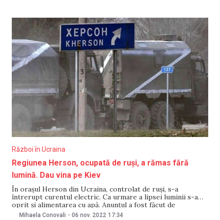
Chișinău Kent Logsdon, ambasadorul Turciei la Chişinău
Uygar Mustafa Serte și bașcanul Găgăuziei Irina Vlah. „Este
o ocazie frumoasă
Război în Ucraina
Regiunea Herson, ocupată de ruși, a rămas fără
lumină. Dau vina pe Kiev
În orașul Herson din Ucraina, controlat de ruși, s-a
întrerupt curentul electric. Ca urmare a lipsei luminii s-a
oprit și alimentarea cu apă. Anunțul a fost făcut de
administrația rusă, scrie BBC. Reprezentanții administrației
Mihaela Conovali
-
06 nov. 2022
17:34