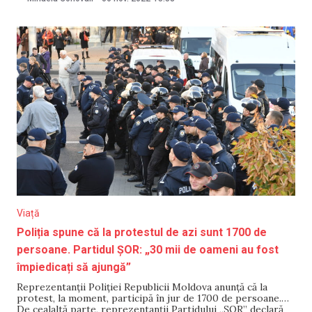
când a început manifestația organizată de Partidul „ȘOR”, la
Inspectoratele de
Viață
Poliția spune că la protestul de azi sunt 1700 de
persoane. Partidul ȘOR: „30 mii de oameni au fost
împiedicați să ajungă”
Reprezentanții Poliției Republicii Moldova anunță că la
protest, la moment, participă în jur de 1700 de persoane.
De cealaltă parte, reprezentanții Partidului „ȘOR” declară