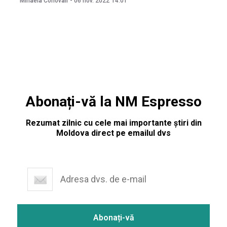
Mihaela Conovali
-
06 nov. 2022
14:01
UPDATE 14.10: Protestatarii merg în coloană de la
Universitatea de Stat de Medicină şi Farmacie „Nicolae
Abonați-vă la NM Espresso
Rezumat zilnic cu cele mai importante știri din
Moldova direct pe emailul dvs