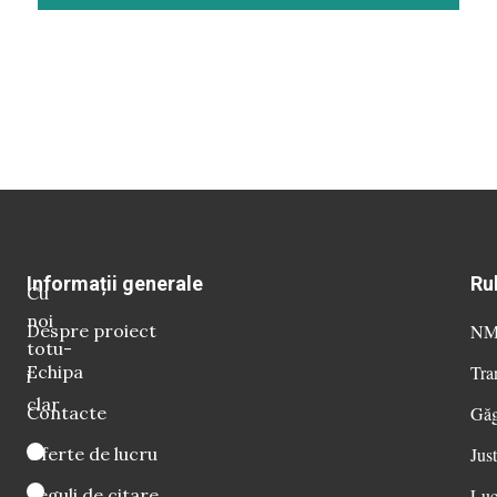
Informații generale
Ru
Cu
noi
Despre proiect
NM 
totu-
Echipa
Tra
i
clar
Contacte
Găg
Oferte de lucru
Just
Reguli de citare
Luc