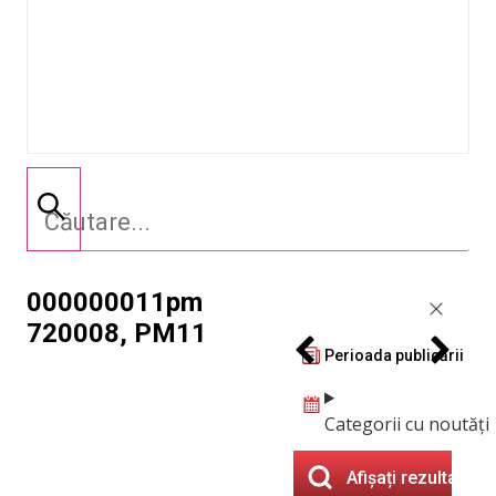
000000011pm
720008, PM11
Perioada publicării
Categorii cu noutăți
Afișați rezultatele