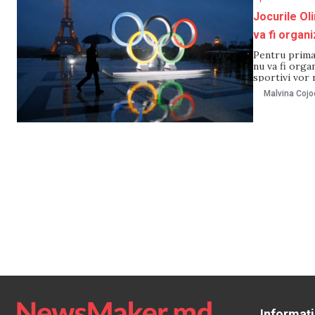
Jocurile Ol
va fi organ
Pentru prima 
nu va fi organ
sportivi vor 
sute de mii d
Malvina Cojo
Informați