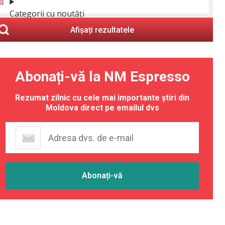
Categorii cu noutăți
Afișați rezultatele
Abonați-vă la NM Espresso
Rezumat zilnic cu cele mai importante știri din
Moldova direct pe emailul dvs