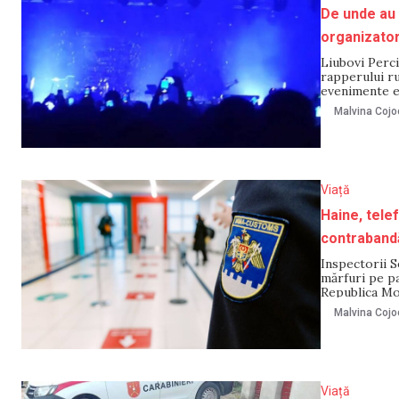
De unde au 
organizator
Liubovi Perc
rapperului r
evenimente es
regulament di
Malvina Cojo
precizează că
Viață
Haine, telef
contrabandă
Inspectorii S
mărfuri pe pa
Republica Mol
Mărfurile au 
Malvina Cojo
documentate r
Viață