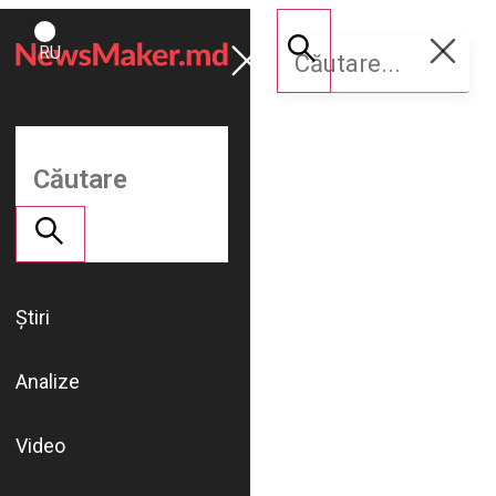
ROMÂNĂ
Susține
RU
NM
Știri
Analize
Video