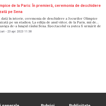
impice de la Paris: În premieră, ceremonia de deschidere
izată pe Sena
dată în istorie, ceremonia de deschidere a Jocurilor Olimpice
izată pe un stadion. La ediția de anul viitor, de la Paris, mii de
naviga de-a lungul râului Sena. Spectacolul va putea fi urmărit de
e oameni, scrie Euronews.ro. Cel puțin
cari
-
23 apr. 2023
11:38
i generale
Rubrici
Publicitate