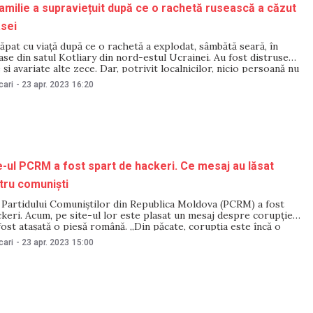
amilie a supraviețuit după ce o rachetă rusească a căzut
asei
căpat cu viață după ce o rachetă a explodat, sâmbătă seară, în
ase din satul Kotliary din nord-estul Ucrainei. Au fost distruse
 şi avariate alte zece. Dar, potrivit localnicilor, nicio persoană nu
sau rănită, scrie Euronews.ro. „M-am gândit: Dacă, fereşte
cari
-
23 apr. 2023
16:20
e-ul PCRM a fost spart de hackeri. Ce mesaj au lăsat
tru comuniști
 Partidului Comuniștilor din Republica Moldova (PCRM) a fost
keri. Acum, pe site-ul lor este plasat un mesaj despre corupție,
 fost atașată o piesă română. „Din păcate, corupția este încă o
ră în țara noastră și afectează negativ dezvoltarea socială și
cari
-
23 apr. 2023
15:00