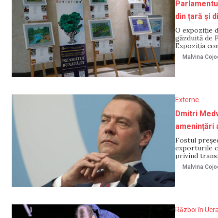
Parlamentul 
din țară și 
O expoziție d
găzduită de P
Expoziția con
unor creații 
Malvina Cojo
participanți a
Externe
Dmitri Medve
amenințări 
Fostul președ
exporturile c
privind tran
HotNews. Decl
Malvina Cojo
considerare o
Război în Ucr