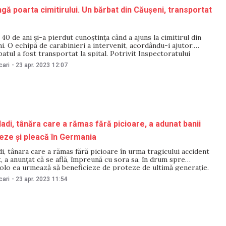
ngă poarta cimitirului. Un bărbat din Căușeni, transportat
40 de ani și-a pierdut cunoștința când a ajuns la cimitirul din
i. O echipă de carabinieri a intervenit, acordându-i ajutor.
batul a fost transportat la spital. Potrivit Inspectoratului
rabinieri, totul s-a întâmplat în dimineața zilei de 23 aprilie.
cari
-
23 apr. 2023
12:07
 pierdut cunoștința,
adi, tânăra care a rămas fără picioare, a adunat banii
eze și pleacă în Germania
i, tânara care a rămas fără picioare în urma tragicului accident
, a anunțat că se află, împreună cu sora sa, în drum spre
olo ea urmează să beneficieze de proteze de ultimă generație.
 Germania. Picorușele mă așteaptă”, a scris Marcela Paladi în
cari
-
23 apr. 2023
11:54