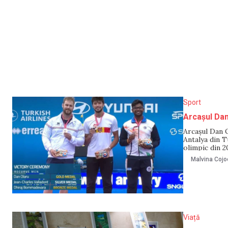
Sport
Arcașul Dan
Arcașul Dan O
Antalya din T
olimpic din 2
Antrenoarea 
Malvina Cojo
Olaru se calif
Viață