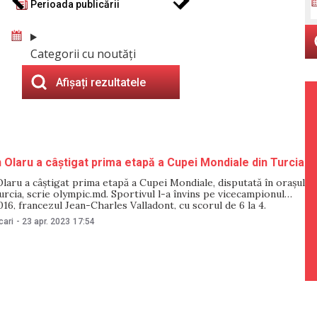
Perioada publicării
Categorii cu noutăți
Afișați rezultatele
 Olaru a câștigat prima etapă a Cupei Mondiale din Turcia
laru a câștigat prima etapă a Cupei Mondiale, disputată în orașul
urcia, scrie olympic.md. Sportivul l-a învins pe vicecampionul
016, francezul Jean-Charles Valladont, cu scorul de 6 la 4.
arcașului este Irina Cecanova. Este pentru prima dată când Dan
cari
-
23 apr. 2023
17:54
ică într-o