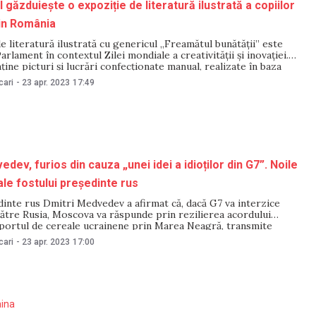
găzduiește o expoziție de literatură ilustrată a copiilor
din România
e literatură ilustrată cu genericul „Freamătul bunătății” este
arlament în contextul Zilei mondiale a creativității și inovației.
ține picturi și lucrări confecționate manual, realizate în baza
literare de către de elevi din Republica Moldova și România,
cari
-
23 apr. 2023
17:49
i Proiectului „Liceul Originalității”. Lucrările au
dev, furios din cauza „unei idei a idioților din G7”. Noile
ale fostului președinte rus
inte rus Dmitri Medvedev a afirmat că, dacă G7 va interzice
ătre Rusia, Moscova va răspunde prin rezilierea acordului
sportul de cereale ucrainene prin Marea Neagră, transmite
arața sa vine în contextul în care Grupul celor Șapte (G7) ia în
cari
-
23 apr. 2023
17:00
 interdicție aproape totală a
aina