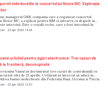
pornit îmbrâncelile la concertul lui Noize MC: Explicația
ilor
iun, managerul GNB, compania care a organizat concertul
us Noize MC, a explicat pentru NM că intrarea cu drapele la
te interzisă. Este o regulă veche, care a fost introdusă în
n motive de securitate. Responsabilii din cadrul companiei
cari
-
23 apr. 2023
14:44
 vor analiza motivele care au
oane și lichid pentru țigări electronice: Trei cazuri de
 la frontieră, deconspirate
erviciului Vamal au documentat trei cazuri de contrabandă cu
rcursul zilei de 23 aprilie. Cetățenii au încercat să aducă în
dova bunuri nedeclarate din Federația Rusă, Ucraina și Turcia.
fost ridicate și sunt pasibile confiscării, iar persoanele
cari
-
23 apr. 2023
12:57
iscă să fie sancționate contravențional. Telefoane