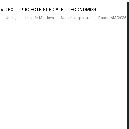
VIDEO
PROIECTE SPECIALE
ECONOMIX+
Justiție
Lucru în Moldova
Sfaturile expertului
Raport NM ‘2025