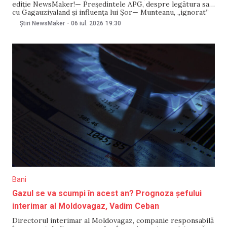
ediție NewsMaker!— Președintele APG, despre legătura sa
cu Gagauziyaland și influența lui Șor— Munteanu, „ignorat”
de două ori în prezentarea oficialilor la ceremonie— Grosu
Știri NewsMaker
-
06 iul. 2026
19:30
neagă zvonurile despre o scindare în PAS— Măsurile
anticriză în Transnistria ar putea fi prelungite
Bani
Gazul se va scumpi în acest an? Prognoza șefului
interimar al Moldovagaz, Vadim Ceban
Directorul interimar al Moldovagaz, companie responsabilă