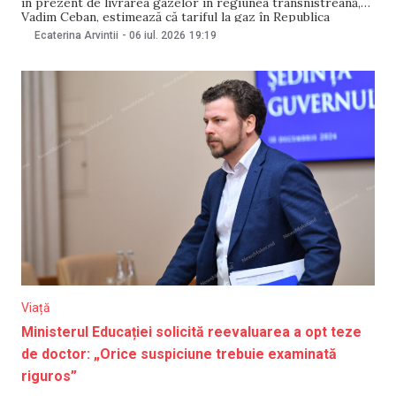
în prezent de livrarea gazelor în regiunea transnistreană,
Vadim Ceban, estimează că tariful la gaz în Republica
Moldova ar putea crește în acest an. Într-o emisiune la N4,
Ecaterina Arvintii
-
06 iul. 2026
19:19
el și-a explicat prognoza prin prețurile ridicate de pe piața
europeană, criza din Orientul Mijlociu și
Viață
Ministerul Educației solicită reevaluarea a opt teze
de doctor: „Orice suspiciune trebuie examinată
riguros”