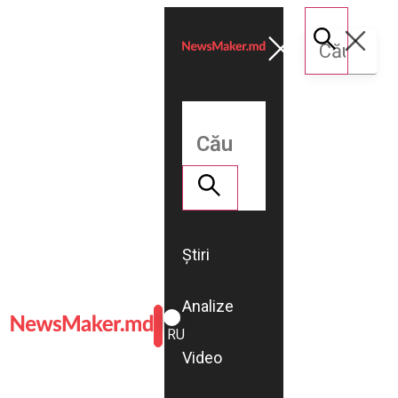
Știri
Analize
ROMÂNĂ
RU
Video