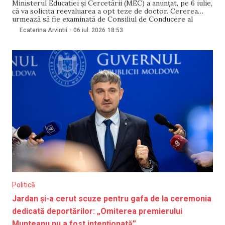
Ministerul Educației și Cercetării (MEC) a anunțat, pe 6 iulie,
că va solicita reevaluarea a opt teze de doctor. Cererea
urmează să fie examinată de Consiliul de Conducere al
Agenției Naționale de Asigurare a Calității în Educație și
Ecaterina Arvintii
-
06 iul. 2026
18:53
Cercetare (ANACEC), care va decide, în baza unei noi
expertize de specialitate,
Politică
Jardan și-a cerut scuze pentru gafa de la ceremonia
dedicată deportărilor: „Omiterea premierului
Munteanu nu a fost intenționată”