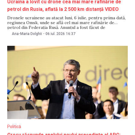
Ucraina a lovit cu drone cea mai mare rafinărie de
petrol din Rusia, aflată la 2 500 km distanță VIDEO
Dronele ucrainene au atacat luni, 6 iulie, pentru prima dată,
regiunea Omsk, unde se află cel mai mare rafinărie de
petrol din Federația Rusă. Anunțul a fost făcut de
guvernatorul regiunii, Vitalii Hoțenko, pe canalul său de
Ana-Maria Dolghii
-
06 iul. 2026
16:37
Telegram. Vitalii Hoțenko a menționat că autoritățile
urmează să stabilească consecințele atacului. „Îi
Politică
Grosu răspunde apelului noului președinte al APG: