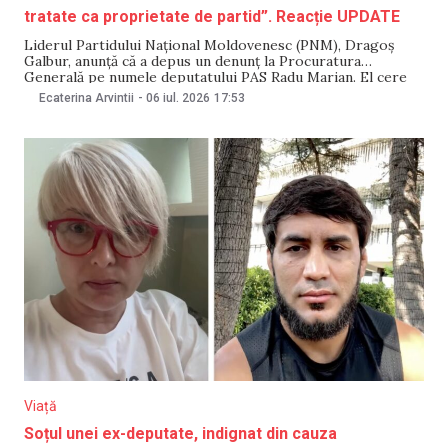
tratate ca proprietate de partid”. Reacție UPDATE
Liderul Partidului Național Moldovenesc (PNM), Dragoș
Galbur, anunță că a depus un denunț la Procuratura
Generală pe numele deputatului PAS Radu Marian. El cere
procurorilor să verifice dacă parlamentarul a influențat
Ecaterina Arvintii
-
06 iul. 2026
17:53
numirea lui Dumitru Vangheli în funcția de director al
întreprinderii de stat MoldATSA și dacă în acest caz există
Viață
Soțul unei ex-deputate, indignat din cauza