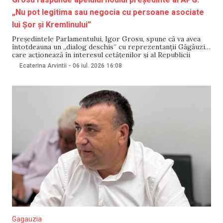
„Nu pot legitima sau negocia cu persoane asociate
lui Șor și Kremlinului”
Președintele Parlamentului, Igor Grosu, spune că va avea
întotdeauna un „dialog deschis” cu reprezentanții Găgăuziei
care acționează în interesul cetățenilor și al Republicii
Moldova, însă precizează că nu poate „legitima sau negocia”
Ecaterina Arvintii
-
06 iul. 2026
16:08
cu persoane asociate grupărilor care servesc interesele
fugarului condamnat Ilan Șor și ale Kremlinului. Reacția vine
după ce
Gagauzia