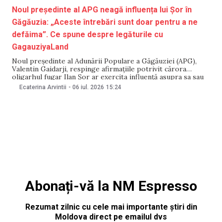
Noul președinte al APG neagă influența lui Șor în
Găgăuzia: „Aceste întrebări sunt doar pentru a ne
defăima”. Ce spune despre legăturile cu
GagauziyaLand
Noul președinte al Adunării Populare a Găgăuziei (APG),
Valentin Gaidarji, respinge afirmațiile potrivit cărora
oligarhul fugar Ilan Șor ar exercita influență asupra sa sau
în Găgăuzia. Potrivit lui, astfel de declarații au scopul de a-i
Ecaterina Arvintii
-
06 iul. 2026
15:24
denigra imaginea și de a discredita autonomia. Totodată,
Gaidarji a confirmat că firma pe care
Abonați-vă la NM Espresso
Rezumat zilnic cu cele mai importante știri din
Moldova direct pe emailul dvs