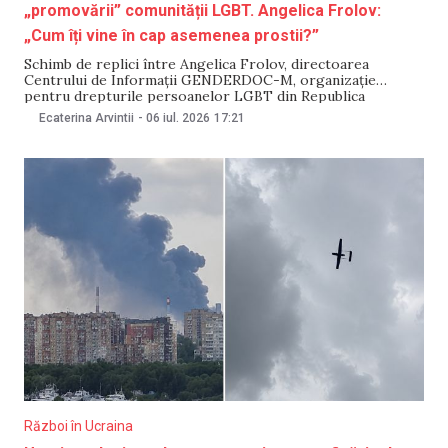
„promovării” comunității LGBT. Angelica Frolov:
„Cum îți vine în cap asemenea prostii?”
Schimb de replici între Angelica Frolov, directoarea
Centrului de Informații GENDERDOC-M, organizație
pentru drepturile persoanelor LGBT din Republica
Moldova, și sportivul Valeriu Mircea, soțul fostei deputate
Ecaterina Arvintii
-
06 iul. 2026
17:21
și al luptătoarei Anastasia Nichita. Disputa a pornit după ce
Mircea a cerut, într-un videoclip publicat pe rețelele de
socializare, inclusiv guvernării, să nu
Război în Ucraina