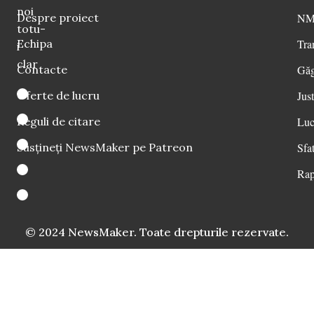
noi
Despre proiect
NM 
totu-
Echipa
Tra
i
clar
Contacte
Găg
Oferte de lucru
Just
Reguli de citare
Luc
Susțineți NewsMaker pe Patreon
Sfat
Rap
© 2024 NewsMaker. Toate drepturile rezervate.