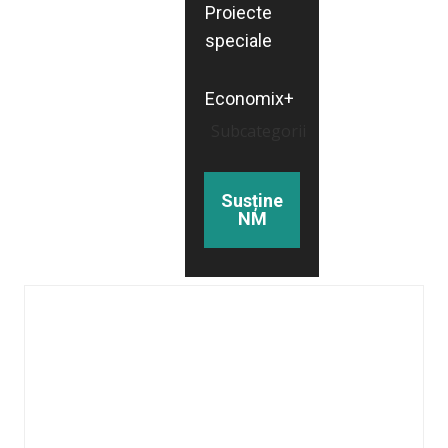
Proiecte
speciale
Economix+
Subcategorii
Susține
NM