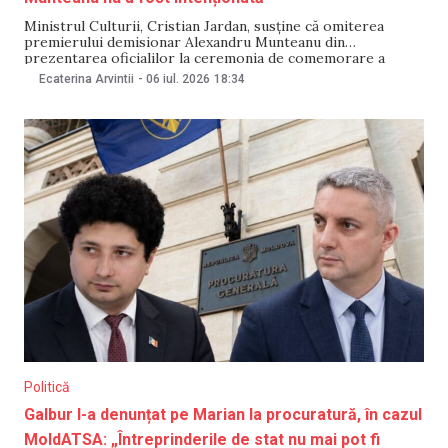
Ministrul Culturii, Cristian Jardan, susține că omiterea
premierului demisionar Alexandru Munteanu din
prezentarea oficialilor la ceremonia de comemorare a
victimelor deportărilor staliniste nu a fost intenționată.
Ecaterina Arvintii
-
06 iul. 2026
18:34
Potrivit ministrului, participarea prim-ministrului a fost
confirmată după definitivarea programului evenimentului,
motiv pentru care modificarea nu a mai fost operată în
scenariul final al
Politică
Galbur l-a denunțat pe Marian la procuratură, în cazul
MoldATSA: „Întreprinderile de stat nu mai pot fi