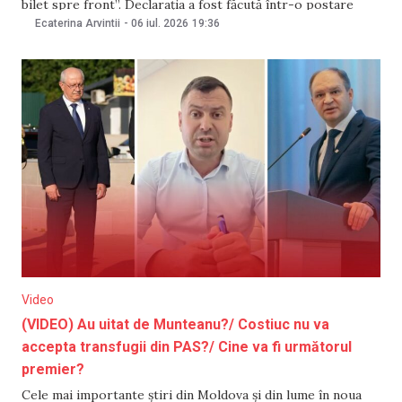
bilet spre front”. Declarația a fost făcută într-o postare
publicată pe 7 iulie, pe rețelele de socializare, la scurt timp
Ecaterina Arvintii
-
06 iul. 2026
19:36
după ce MAE a emis o nouă alertă de călătorie pentru
cetățenii Republicii Moldova care intenționează
Video
(VIDEO) Au uitat de Munteanu?/ Costiuc nu va
accepta transfugii din PAS?/ Cine va fi următorul
premier?
Cele mai importante știri din Moldova și din lume în noua