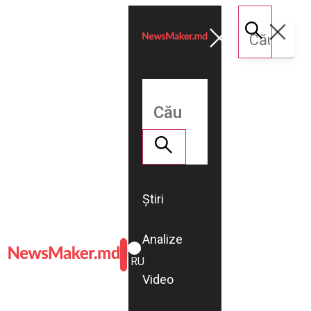
Știri
Analize
ROMÂNĂ
RU
Video