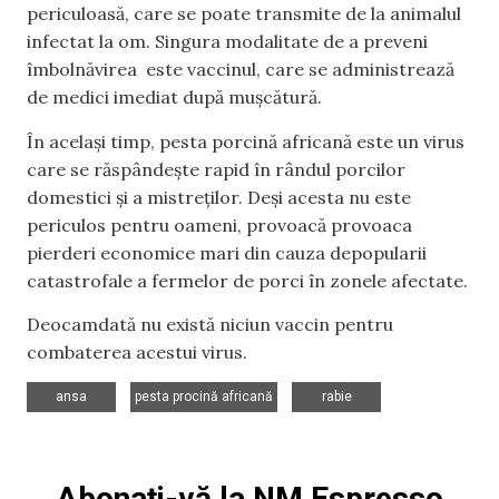
periculoasă, care se poate transmite de la animalul
infectat la om. Singura modalitate de a preveni
îmbolnăvirea este vaccinul, care se administrează
de medici imediat după muşcătură.
În același timp, pesta porcină africană este un virus
care se răspândește rapid în rândul porcilor
domestici și a mistreților. Deși acesta nu este
periculos pentru oameni, provoacă provoaca
pierderi economice mari din cauza depopularii
catastrofale a fermelor de porci în zonele afectate.
Deocamdată nu există niciun vaccin pentru
combaterea acestui virus.
,
,
ansa
pesta procină africană
rabie
Abonați-vă la NM Espresso