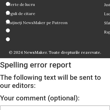
Oferte de lucru
Just
Reguli de citare
Luc
Susțineți NewsMaker pe Patreon
Sfat
Rap
© 2024 NewsMaker. Toate drepturile rezervate.
Spelling error report
The following text will be sent to
our editors:
Your comment (optional):