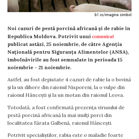
b1.ro/imagine simbol
Noi cazuri de pestă porcină africană și de rabie în
comunicat
Republica Moldova. Potrivit unui
publicat astăzi, 25 noiembrie, de către Agenția
Națională pentru Siguranța Alimentelor (ANSA),
îmbolnăvirile au fost semnalate în perioada 15
noiembrie – 21 noiembrie.
Astfel, au fost depistate 4 cazuri de rabie la o bovină
și la un dihore din raionul Nisporeni, la o vulpe din
raionul Hâncești și la un motan din raionul Leova.
Totodată, a fost confirmată prezența virusului de
pestă porcină africană la mai mulți porci din
localitatea Sărata Galbenă, raionul Hâncești.
Potrivit specialiştilor, rabia este o maladie foarte