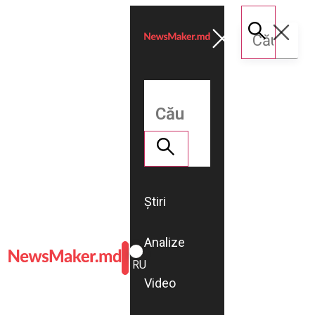
Știri
Analize
ROMÂNĂ
RU
Video