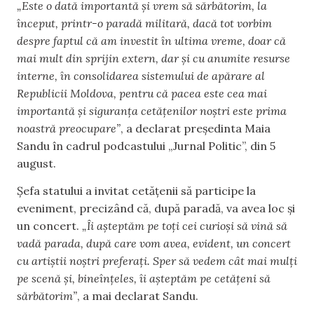
„Este o dată importantă și vrem să sărbătorim, la
început, printr-o paradă militară, dacă tot vorbim
despre faptul că am investit în ultima vreme, doar că
mai mult din sprijin extern, dar și cu anumite resurse
interne, în consolidarea sistemului de apărare al
Republicii Moldova, pentru că pacea este cea mai
importantă și siguranța cetățenilor noștri este prima
noastră preocupare”
, a declarat președinta Maia
Sandu în cadrul podcastului „Jurnal Politic”, din 5
august.
Șefa statului a invitat cetățenii să participe la
eveniment, precizând că, după paradă, va avea loc și
un concert.
„Îi așteptăm pe toți cei curioși să vină să
vadă parada, după care vom avea, evident, un concert
cu artiștii noștri preferați. Sper să vedem cât mai mulți
pe scenă și, bineînțeles, îi așteptăm pe cetățeni să
sărbătorim”
, a mai declarat Sandu.