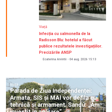
Viață
Infecția cu salmonella de la
Radisson Blu: hotelul a făcut
publice rezultatele investigațiilor.
Precizările ANSP
Ecaterina Arvintii
-
04 aug. 2026
15:13
Viață
Parada de Ziua Independenței:
Armata, SIS și MAI vor defila cu
tehnică și armament. Sandu: „Am
investit în apărare”