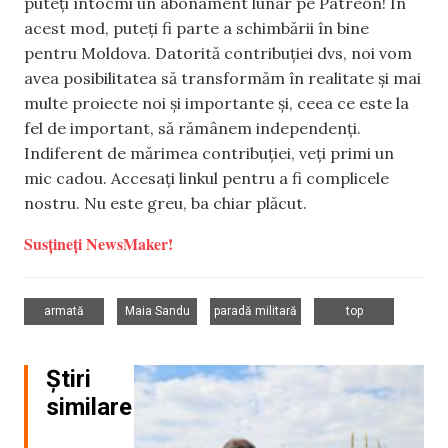
puteți întocmi un abonament lunar pe Patreon! În
acest mod, puteți fi parte a schimbării în bine
pentru Moldova. Datorită contribuției dvs, noi vom
avea posibilitatea să transformăm în realitate și mai
multe proiecte noi și importante și, ceea ce este la
fel de important, să rămânem independenți.
Indiferent de mărimea contribuției, veți primi un
mic cadou. Accesați linkul pentru a fi complicele
nostru. Nu este greu, ba chiar plăcut.
Susțineți NewsMaker!
,
,
,
armată
Maia Sandu
paradă militară
top
Știri
similare