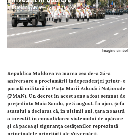
Ecaterina Arvintii
|
6 august, 2026
10:27
Imagine simbol
Republica Moldova va marca cea de-a 35-a
aniversare a proclamării independenței printr-o
paradă militară în Piața Marii Adunări Naționale
(PMAN). Un decret în acest sens a fost semnat de
președinta Maia Sandu, pe 5 august. În ajun, șefa
statului a declarat că, în ultimii ani, țara noastră
a investit în consolidarea sistemului de apărare
și că pacea și siguranța cetățenilor reprezintă
principalele priorități ale guvernării.