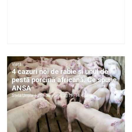
Viață
4 cazuri noi de rabie și unul de
pestă porcină africană. Ce spune
ANSA
Stela Untila
|
25 noiembrie, 2019
14:43