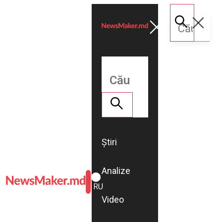
Știri
Analize
ROMÂNĂ
RU
Video