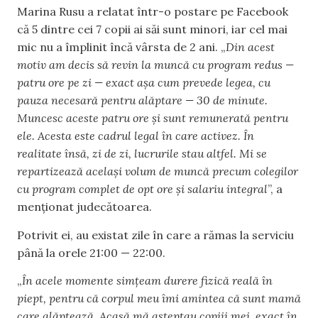
Marina Rusu a relatat într-o postare pe Facebook
că 5 dintre cei 7 copii ai săi sunt minori, iar cel mai
mic nu a împlinit încă vârsta de 2 ani. „
Din acest
motiv am decis să revin la muncă cu program redus —
patru ore pe zi — exact așa cum prevede legea, cu
pauza necesară pentru alăptare — 30 de minute.
Muncesc aceste patru ore și sunt remunerată pentru
ele. Acesta este cadrul legal în care activez. În
realitate însă, zi de zi, lucrurile stau altfel. Mi se
repartizează același volum de muncă precum colegilor
cu program complet de opt ore și salariu integral
”, a
menționat judecătoarea.
Potrivit ei, au existat zile în care a rămas la serviciu
până la orele 21:00 — 22:00.
„
În acele momente simțeam durere fizică reală în
piept, pentru că corpul meu îmi amintea că sunt mamă
care alăptează. Acasă mă așteptau copiii mei, exact în