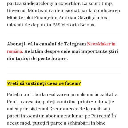
partea sindicatelor și a experților. La scurt timp,
Guvernul Munteanu a demisionat, iar la conducerea
Ministerului Finanțelor, Andrian Gavriliță a fost
înlocuit de deputata PAS Victoria Belous.
NewsMaker în
Abonați-vă la canalul de Telegram
română.
Relatăm despre cele mai importante știri
din țară și de peste hotare.
Vreți să susțineți ceea ce facem?
Puteți contribui la realizarea jurnalismului calitativ.
Pentru aceasta, puteți contribui printr-o donație
unică prin sistemul E-commerce de la maib sau
puteți întocmi un abonament lunar pe Patreon! În
acest mod, puteți fi parte a schimbării în bine