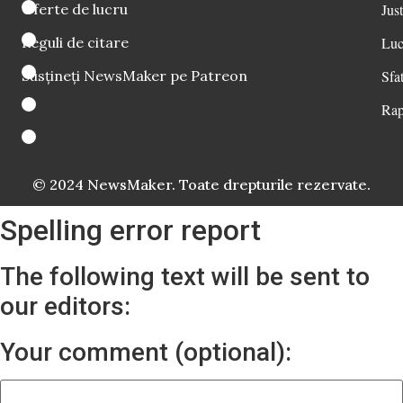
Oferte de lucru
Just
Reguli de citare
Luc
Susțineți NewsMaker pe Patreon
Sfat
Rap
© 2024 NewsMaker. Toate drepturile rezervate.
Spelling error report
The following text will be sent to
our editors:
Your comment (optional):