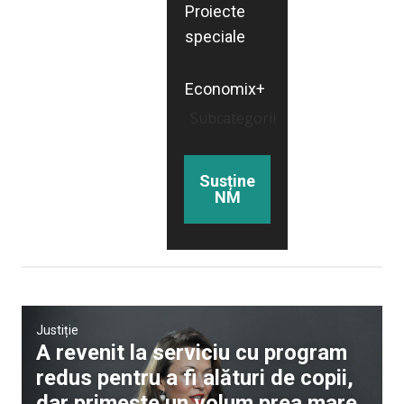
Proiecte
speciale
Economix+
Subcategorii
Susține
NM
Justiție
A revenit la serviciu cu program
redus pentru a fi alături de copii,
dar primește un volum prea mare