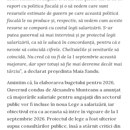
raport cu politica fiscală și o să vedem care sunt
resursele estimate de guvern pe care această politică
fiscală le va produce și, respectiv, să vedem cum aceste
resurse se compară cu costul legii salarizării. S-ar
putea guvernul să mai intervină și pe proiectul legii
salarizării, ca să le aducă în concordanță, pentru că e
nevoie să coincidă cifrele. Cheltuielile și veniturile să
coincidă. Nu cred că va fi de la 1 septembrie această
majorare, dar sper totuși să fie mai devreme decât mai
târziu”,
a declarat președinta Maia Sandu.
Amintim că, la elaborarea bugetului pentru 2026,
Guvernul condus de Alexandru Munteanu a anunțat
că majorările salariale pentru angajații din sectorul
public vor fi incluse în noua Lege a salarizării, iar
obiectivul era ca aceasta să intre în vigoare de la 1
septembrie 2026. Proiectul de lege a fost ulterior
supus consultărilor publice, însă a stârnit critici din