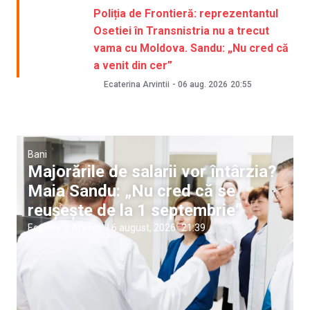
Poliția de Frontieră: reprezentantul
Osetiei în Transnistria nu a trecut
vama cu Moldova. Sandu: „Nu cred că
a venit din cer”
Ecaterina Arvintii
-
06 aug. 2026
20:55
Bani
Majorările de salarii vor întârzia?
Maia Sandu: „Nu cred că se
reușește de la 1 septembrie”
Ecaterina Arvintii
|
6 august, 2026
21:39