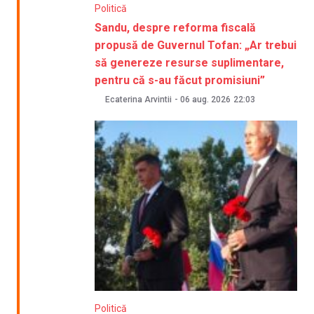
Politică
Sandu, despre reforma fiscală
propusă de Guvernul Tofan: „Ar trebui
să genereze resurse suplimentare,
pentru că s-au făcut promisiuni”
Ecaterina Arvintii
-
06 aug. 2026
22:03
Politică