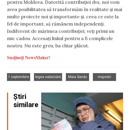
pentru Moldova. Datorită contribuției dvs, noi vom
avea posibilitatea să transformăm în realitate și mai
multe proiecte noi și importante și, ceea ce este la
fel de important, să rămânem independenți.
Indiferent de mărimea contribuției, veți primi un
mic cadou. Accesați linkul pentru a fi complicele
nostru. Nu este greu, ba chiar plăcut.
Susțineți NewsMaker!
,
,
,
1 septembrie
legea salarizării
Maia Sandu
majorări
Știri
similare