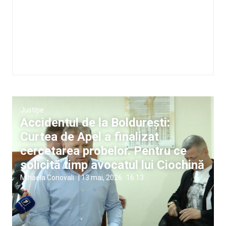
Justiție
Accidentul de la Boldurești:
Curtea de Apel a finalizat
cercetarea probelor. Pentru ce
solicită timp avocatul lui Ciochină
Mihaela Conovali
|
13 mai, 2026
16:13