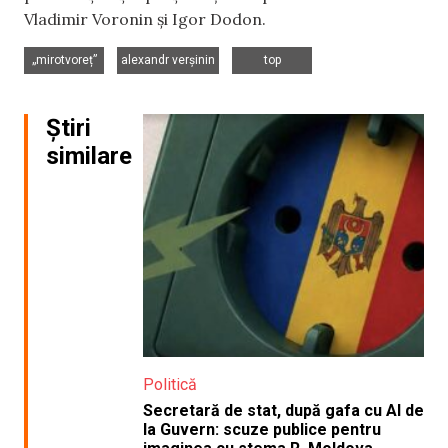
Vladimir Voronin și Igor Dodon.
,
,
„mirotvoreț”
alexandr verșinin
top
Știri
similare
Politică
Secretară de stat, după gafa cu AI de
la Guvern: scuze publice pentru