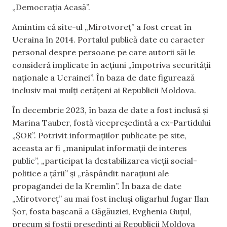
„Democrația Acasă”.
Amintim că site-ul „Mirotvoreț” a fost creat în
Ucraina în 2014. Portalul publică date cu caracter
personal despre persoane pe care autorii săi le
consideră implicate în acțiuni „împotriva securității
naționale a Ucrainei”. În baza de date figurează
inclusiv mai mulți cetățeni ai Republicii Moldova.
În decembrie 2023, în baza de date a fost inclusă și
Marina Tauber, fostă vicepreședintă a ex-Partidului
„ȘOR”. Potrivit informațiilor publicate pe site,
aceasta ar fi „manipulat informații de interes
public”, „participat la destabilizarea vieții social-
politice a țării” și „răspândit narațiuni ale
propagandei de la Kremlin”. În baza de date
„Mirotvoreț” au mai fost incluși oligarhul fugar Ilan
Șor, fosta bașcană a Găgăuziei, Evghenia Guțul,
precum și foștii președinți ai Republicii Moldova