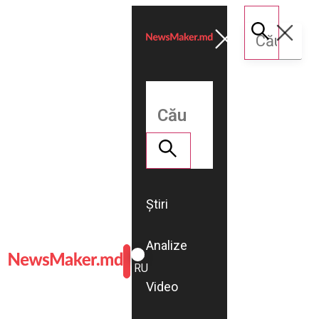
Știri
Analize
ROMÂNĂ
RU
Video