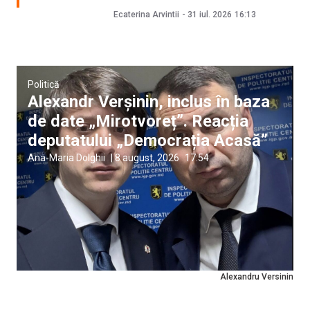
Ecaterina Arvintii
-
31 iul. 2026
16:13
Politică
Alexandr Verșinin, inclus în baza
de date „Mirotvoreț”. Reacția
deputatului „Democrația Acasă”
Ana-Maria Dolghii
|
8 august, 2026
17:54
Alexandru Versinin