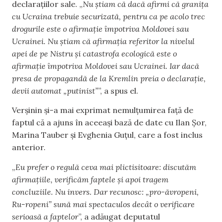
declarațiilor sale. „
Nu știam că dacă afirmi că granița
cu Ucraina trebuie securizată, pentru ca pe acolo trec
drogurile este o afirmație împotriva Moldovei sau
Ucrainei. Nu știam că afirmația referitor la nivelul
apei de pe Nistru și catastrofa ecologică este o
afirmație împotriva Moldovei sau Ucrainei. Iar dacă
presa de propagandă de la Kremlin preia o declarație,
devii automat „putinist”
”, a spus el.
Verșinin și-a mai exprimat nemulțumirea față de
faptul că a ajuns în aceeași bază de date cu Ilan Șor,
Marina Tauber și Evghenia Guțul, care a fost inclus
anterior.
„
Eu prefer o regulă ceva mai plictisitoare: discutăm
afirmațiile, verificăm faptele și apoi tragem
concluziile. Nu invers. Dar recunosc: „pro-ăvropeni,
Ru-ropeni” sună mai spectaculos decât o verificare
serioasă a faptelor
”, a adăugat deputatul