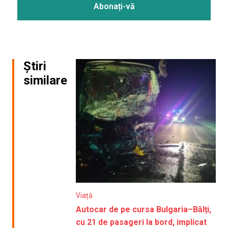
Știri
similare
Viață
Autocar de pe cursa Bulgaria–Bălți,
cu 21 de pasageri la bord, implicat