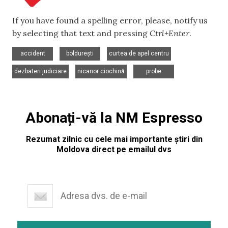
If you have found a spelling error, please, notify us
by selecting that text and pressing
Ctrl+Enter
.
,
,
,
accident
boldurești
curtea de apel centru
,
,
dezbateri judiciare
nicanor ciochină
probe
Abonați-vă la NM Espresso
Rezumat zilnic cu cele mai importante știri din
Moldova direct pe emailul dvs