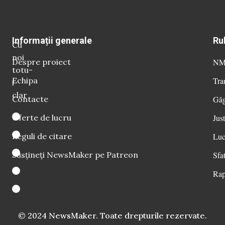
Informații generale
Ru
Cu
noi
Despre proiect
NM 
totu-
Echipa
Tra
i
clar
Contacte
Găg
Oferte de lucru
Just
Reguli de citare
Luc
Susțineți NewsMaker pe Patreon
Sfat
Rap
© 2024 NewsMaker. Toate drepturile rezervate.