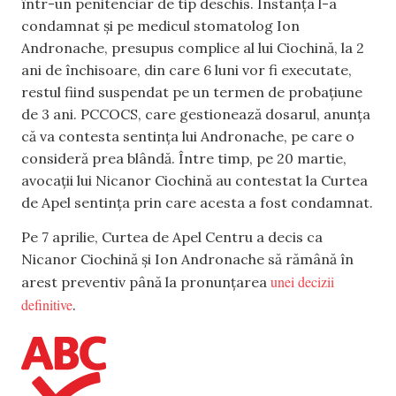
într-un penitenciar de tip deschis. Instanța l-a
condamnat și pe medicul stomatolog Ion
Andronache, presupus complice al lui Ciochină, la 2
ani de închisoare, din care 6 luni vor fi executate,
restul fiind suspendat pe un termen de probațiune
de 3 ani. PCCOCS, care gestionează dosarul, anunța
că va contesta sentința lui Andronache, pe care o
consideră prea blândă. Între timp, pe 20 martie,
avocații lui Nicanor Ciochină au contestat la Curtea
de Apel sentința prin care acesta a fost condamnat.
Pe 7 aprilie, Curtea de Apel Centru a decis ca
Nicanor Ciochină și Ion Andronache să rămână în
unei decizii
arest preventiv până la pronunțarea
definitive
.