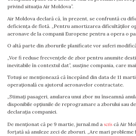
privind situația Air Moldova”.
Air Moldova declară că, în prezent, se confruntă cu difi
deficiența de flotă. „Pentru amortizarea dificultăților 
aeronave de la companii Europene pentru a opera o pa
O altă parte din zborurile planificate vor suferi modifi
„Vor fi reduse frecvențele de zbor pentru anumite destina
inevitabile în contextul dat”, susține compania, care ma
Totuși se menționează că începând din data de 11 marti
operațională cu ajutorul aeronavelor contractate.
„Stimați pasageri, anularea unui zbor nu înseamnă anulare
disponibile opțiunile de reprogramare a zborului sau de 
declarația companiei.
scris
De menționat că pe 9 martie, jurnal.md a
că Air Mol
forțată să anuleze zeci de zboruri. „Are mari probleme f