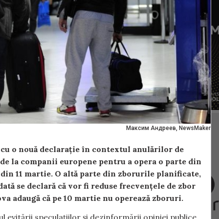
Максим Андреев, NewsMaker
cu o nouă declarație în contextul anulărilor de
 de la companii europene pentru a opera o parte din
in 11 martie. O altă parte din zborurile planificate,
ată se declară că vor fi reduse frecvențele de zbor
ova adaugă că pe 10 martie nu operează zboruri.
evitării speculațiilor și dezinformării opiniei publice