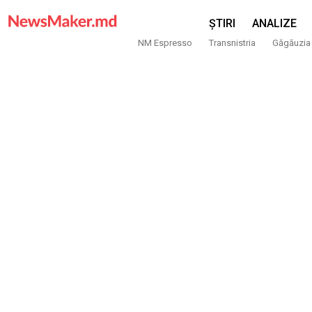
ȘTIRI
ANALIZE
NM Espresso
Transnistria
Găgăuzia