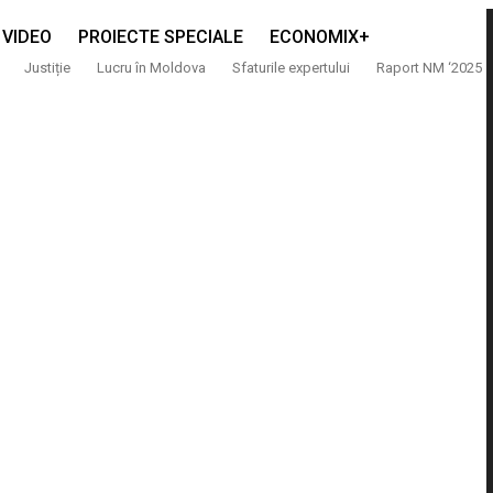
VIDEO
PROIECTE SPECIALE
ECONOMIX+
Justiție
Lucru în Moldova
Sfaturile expertului
Raport NM ‘2025