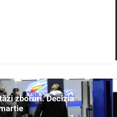
ăzi zboruri. Decizia
martie