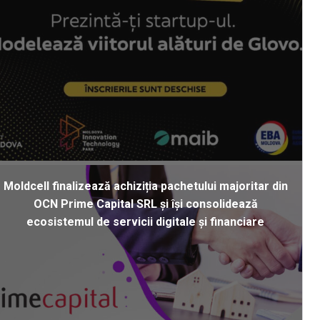
Moldcell finalizează achiziția pachetului majoritar din
OCN Prime Capital SRL și își consolidează
ecosistemul de servicii digitale și financiare