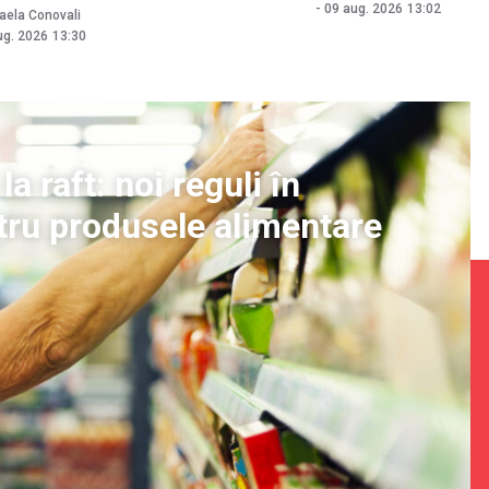
-
09 aug. 2026
13:02
aela Conovali
ug. 2026
13:30
la raft: noi reguli în
tru produsele alimentare