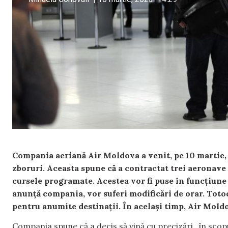
Compania aeriană Air Moldova a venit, pe 10 martie, 
zboruri. Aceasta spune că a contractat trei aeronave
cursele programate. Acestea vor fi puse în funcțiune d
anunță compania, vor suferi modificări de orar. Totod
pentru anumite destinații. În același timp, Air Mold
Compania spune că a decis să vină cu precizări „în scopul 