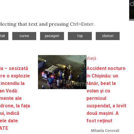
selecting that text and pressing
Ctrl+Enter
.
,
,
,
,
tat
curse
pasageri
top
zboruri
Viață
ția – sesizată
Accident nocturn
re o explozie
în Chișinău: un
 incendiu la
tânăr, beat la
an Vodă:
volan și cu
mente ale
permisul
drone, la fața
suspendat, a lovit
ui, indică
două mașini. A
ele date
fost reținut
ATE
Mihaela Conovali