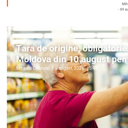
Mih
-
09 a
Viață
Țara de origine, obligatorie 
Moldova din 10 august pen
Mihaela Conovali
|
9 august, 2026
15:48