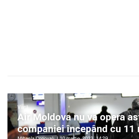
Viață
Air Moldova nu va opera ast
companiei începând cu 11 
Mihaela Conovali
|
10 martie, 2023
14:29