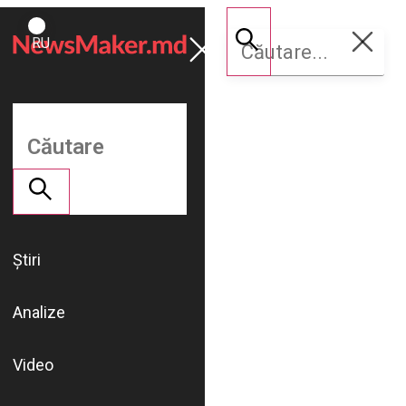
ROMÂNĂ
Susține
RU
NM
Știri
Analize
Video