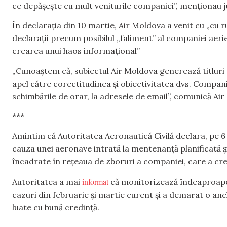
ce depășește cu mult veniturile companiei”, menționau ju
În declarația din 10 martie, Air Moldova a venit cu „cu r
declarații precum posibilul „faliment” al companiei aeri
crearea unui haos informațional”
„Cunoaștem că, subiectul Air Moldova generează titluri 
apel către corectitudinea și obiectivitatea dvs. Compan
schimbările de orar, la adresele de email”, comunică Ai
***
Amintim că Autoritatea Aeronautică Civilă declara, pe 6
cauza unei aeronave intrată la mentenanță planificată ș
încadrate în rețeaua de zboruri a companiei, care a crea
informat
Autoritatea a mai
că monitorizează îndeaproape s
cazuri din februarie și martie curent și a demarat o anch
luate cu bună credință.