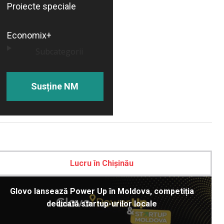
Proiecte speciale
Economix+
Subcategorii
Susține NM
Lucru în Chișinău
Glovo lansează Power Up în Moldova, competiția
dedicată startup-urilor locale