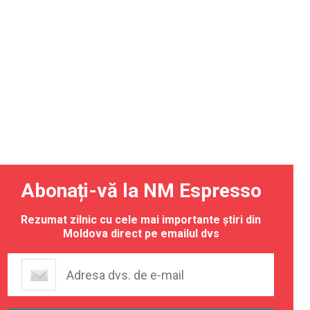
Abonați-vă la NM Espresso
Rezumat zilnic cu cele mai importante știri din
Moldova direct pe emailul dvs