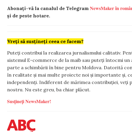
NewsMaker în româ
Abonați-vă la canalul de Telegram
și de peste hotare.
Vreți să susțineți ceea ce facem?
Puteți contribui la realizarea jurnalismului calitativ. Pe
sistemul E-commerce de la maib sau puteți întocmi un 
parte a schimbării în bine pentru Moldova. Datorită con
în realitate și mai multe proiecte noi și importante și,
independenți. Indiferent de mărimea contribuției, veți p
nostru. Nu este greu, ba chiar plăcut.
Susțineți NewsMaker!