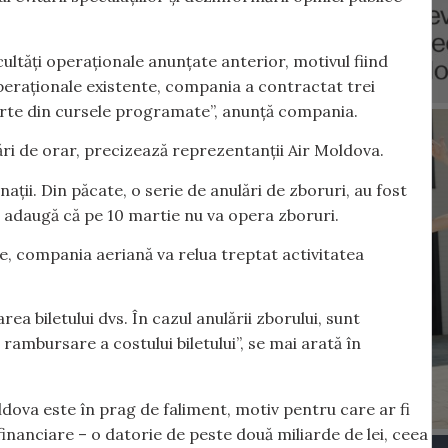
cultăți operaționale anunțate anterior, motivul fiind
operaționale existente, compania a contractat trei
rte din cursele programate”, anunță compania.
cări de orar, precizează reprezentanții Air Moldova.
ții. Din păcate, o serie de anulări de zboruri, au fost
i adaugă că pe 10 martie nu va opera zboruri.
e, compania aeriană va relua treptat activitatea
a biletului dvs. În cazul anulării zborului, sunt
rambursare a costului biletului”, se mai arată în
dova este în prag de faliment, motiv pentru care ar fi
inanciare – o datorie de peste două miliarde de lei, ceea