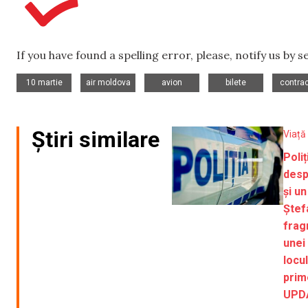
If you have found a spelling error, please, notify us by 
,
,
,
,
10 martie
air moldova
avion
bilete
contrac
Știri similare
Viață
Poli
desp
și un
Ștef
frag
unei 
locul
prim
UPD