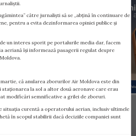
rnaliștii.
ugămintea” către jurnaliști să se „abțină în continuare de
ene, pentru a evita dezinformarea opiniei publice și
de un interes sporit pe portalurile media dar, facem
ia aeriană își informează pasagerii regulat despre
r Moldova.
 martie, că anularea zborurilor Air Moldova este din
i staționarea la sol a altor două aeronave care erau
t modificări semnificative a grilei de zboruri.
ituația curentă a operatorului aerian, inclusiv ultimele
etă în scopul stabilirii dacă deciziile companiei sunt