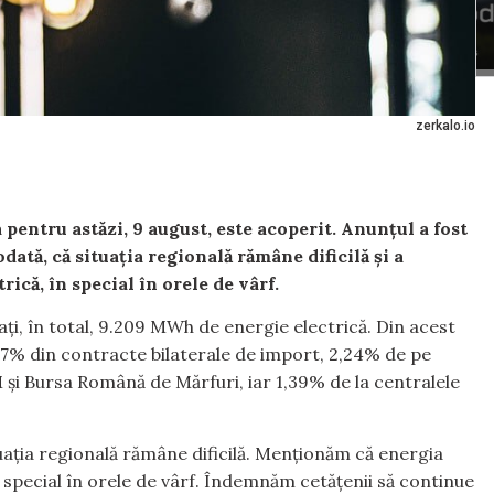
zerkalo.io
pentru astăzi, 9 august, este acoperit. Anunțul a fost
tă, că situația regională rămâne dificilă și a
ică, în special în orele de vârf.
ți, în total, 9.209 MWh de energie electrică. Din acest
57% din contracte bilaterale de import, 2,24% de pe
i Bursa Română de Mărfuri, iar 1,39% de la centralele
tuația regională rămâne dificilă. Menționăm că energia
n special în orele de vârf. Îndemnăm cetățenii să continue