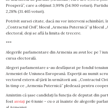
Prosperă”, care a obținut 3,99% (54.900 voturi). Partidul „
2,28% (31.465 voturi).
Potrivit sursei citate, dacă nu vor interveni schimbări, 
„Contractul Civil”, blocul „Armenia Puternică” și blocu
electoral, deși se află la limita de trecere.
***
Alegerile parlamentare din Armenia au avut loc pe 7 iunie
cursa electorală.
Alegeri parlamentare s-au desfășurat pe fondul tensiu
Armeniei de Uniunea Europeană. Experții au numit scruti
vectorul extern al țării în următorii ani. „Contractul Ci
în timp ce „Armenia Puternică” pledează pentru cooper
Amintim că șase candidați la funcția de deputat din par
arestați
fost
pe 6 iunie – cu o zi înainte de alegerile parl
al Armeniei.