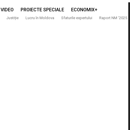
VIDEO
PROIECTE SPECIALE
ECONOMIX+
Justiție
Lucru în Moldova
Sfaturile expertului
Raport NM ‘2025