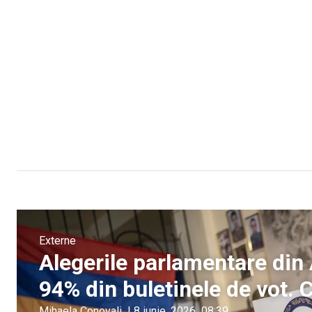
Externe
Alegerile parlamentare din
94% din buletinele de vot. C
Mihaela Conovali
|
8 iunie, 2026
08:39