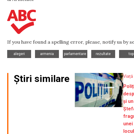
If you have found a spelling error, please, notify us by 
,
,
,
,
alegeri
armenia
parlamentare
rezultate
top
Știri similare
Viață
Poli
desp
și un
Ștef
frag
unei 
locul