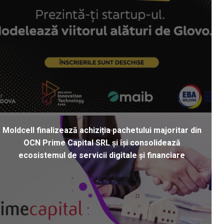
Moldcell finalizează achiziția pachetului majoritar din
OCN Prime Capital SRL și își consolidează
ecosistemul de servicii digitale și financiare