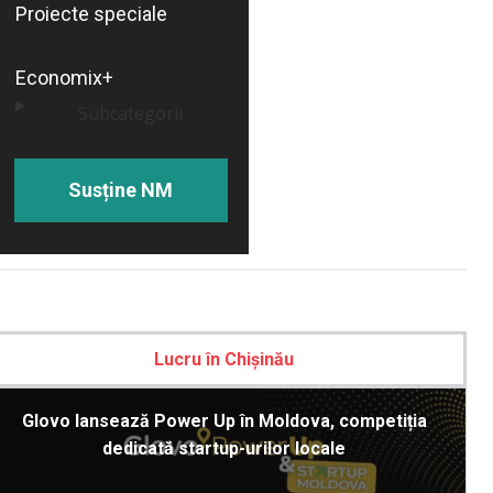
Proiecte speciale
Economix+
Subcategorii
Susține NM
Lucru în Chișinău
Glovo lansează Power Up în Moldova, competiția
dedicată startup-urilor locale