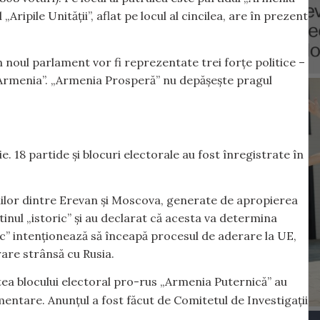
Aripile Unității”, aflat pe locul al cincilea, are în prezent
în noul parlament vor fi reprezentate trei forțe politice –
l „Armenia”. „Armenia Prosperă” nu depășește pragul
. 18 partide și blocuri electorale au fost înregistrate în
nilor dintre Erevan și Moscova, generate de apropierea
nul „istoric” și au declarat că acesta va determina
vic” intenționează să înceapă procesul de aderare la UE,
are strânsă cu Rusia.
tea blocului electoral pro-rus „Armenia Puternică” au
amentare. Anunțul a fost făcut de Comitetul de Investigații