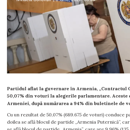
Partidul aflat la guvernare în Armenia, „Contractul 
50,07% din voturi la alegerile parlamentare. Aceste 
Armeniei, după numărarea a 94% din buletinele de v
Cu un rezultat de 50,07% (689.675 de voturi) conduce part
doilea se află blocul de partide „Armenia Puternică”, care
se află blocul de partide „Armenia”, care are 9,96% (135.