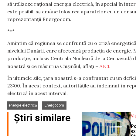
să utilizeze rațional energia electrică, în special în inte
este posibil, să amâne folosirea aparatelor cu un consum
reprezentanții Energocom.
***
Amintim că regiunea se confruntă cu o criză energetică
nivelului Dunării, care afectează producția de energie. 
producție, inclusiv Centrala Nucleară de la Cernavodă 
AICI
noastră și ce măsuri ia Chișinăul, aflați –
.
În ultimele zile, țara noastră s-a confruntat cu un deficit
23:00. În acest context, autoritățile au îndemnat în re
electrică în acest interval.
,
energie electrică
Energocom
Știri similare
Vi
Po
ex
Șt