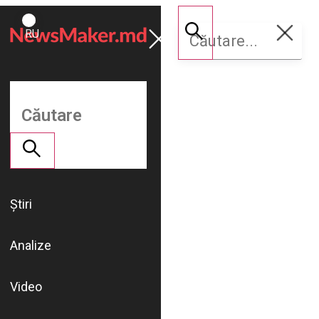
ROMÂNĂ
Susține
RU
NM
Știri
Analize
Video