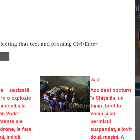
selecting that text and pressing
Ctrl+Enter
.
Viață
ția – sesizată
Accident nocturn
re o explozie
în Chișinău: un
 incendiu la
tânăr, beat la
an Vodă:
volan și cu
mente ale
permisul
drone, la fața
suspendat, a lovit
ui, indică
două mașini. A