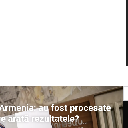
 Armenia: au fost procesate
e arată rezultatele?