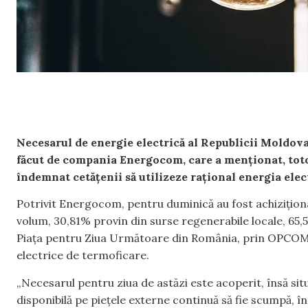
Necesarul de energie electrică al Republicii Moldova 
făcut de compania Energocom, care a menționat, totoda
îndemnat cetățenii să utilizeze rațional energia electr
Potrivit Energocom, pentru duminică au fost achiziționa
volum, 30,81% provin din surse regenerabile locale, 65,
Piața pentru Ziua Următoare din România, prin OPCOM ș
electrice de termoficare.
„Necesarul pentru ziua de astăzi este acoperit, însă si
disponibilă pe piețele externe continuă să fie scumpă, î