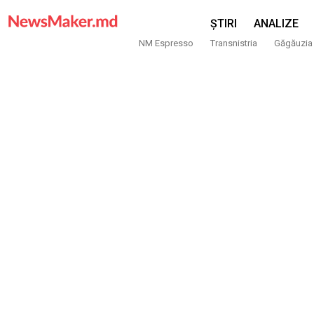
ȘTIRI
ANALIZE
NM Espresso
Transnistria
Găgăuzia