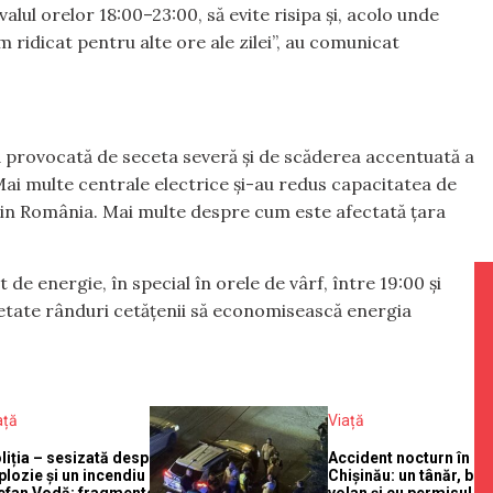
rvalul orelor 18:00–23:00, să evite risipa și, acolo unde
 ridicat pentru alte ore ale zilei”, au comunicat
 provocată de seceta severă și de scăderea accentuată a
Mai multe centrale electrice și-au redus capacitatea de
din România. Mai multe despre cum este afectată țara
 de energie, în special în orele de vârf, între 19:00 și
petate rânduri cetățenii să economisească energia
ață
Viață
liția – sesizată despre o
Accident nocturn în
plozie și un incendiu la
Chișinău: un tânăr, beat
efan Vodă: fragmente ale
volan și cu permisul