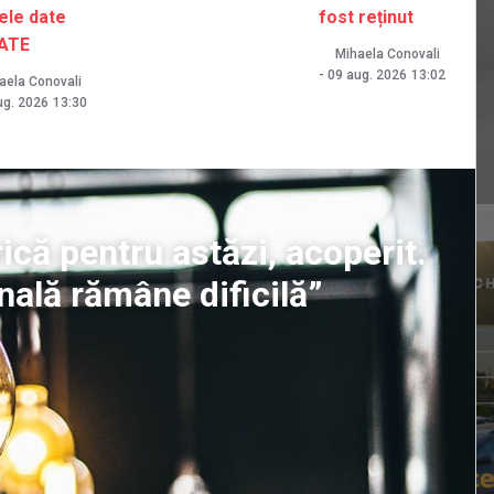
ele date
fost reținut
ATE
Mihaela Conovali
-
09 aug. 2026
13:02
aela Conovali
ug. 2026
13:30
ică pentru astăzi, acoperit.
nală rămâne dificilă”