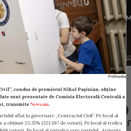
Profimedia
Civil”, condus de premierul Nikol Pașinian, obține
date sunt prezentate de Comisia Electorală Centrală a
News.am
ot, transmite
.
idul aflat la guvernare „Contractul Civil”. Pe locul al
 a obținut 23,35% (321.597 de voturi). Pe locul al treilea
808 voturi). Pe locul al patrulea este partidul „Armenia