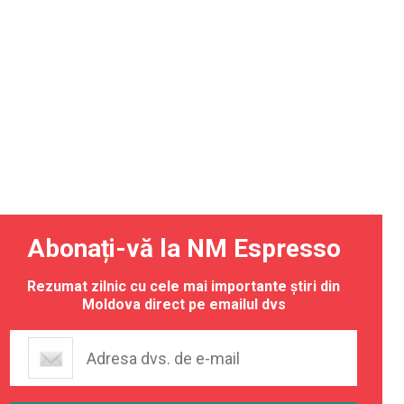
Abonați-vă la NM Espresso
Rezumat zilnic cu cele mai importante știri din
Moldova direct pe emailul dvs
 la