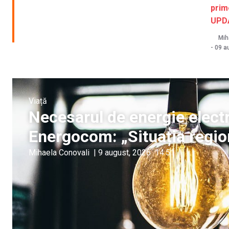
prim
UPD
Mih
-
09 a
Viață
Necesarul de energie electr
Energocom: „Situația regio
Mihaela Conovali
|
9 august, 2026
14:51