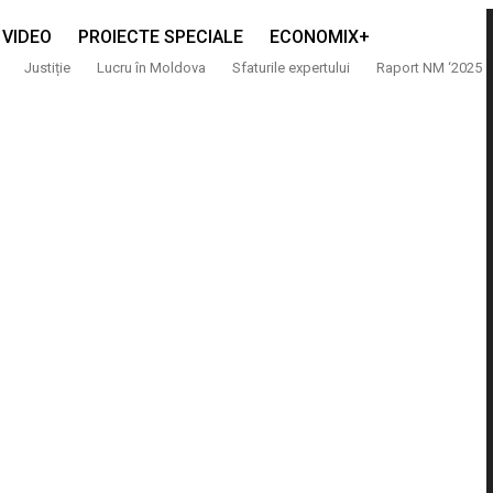
VIDEO
PROIECTE SPECIALE
ECONOMIX+
Justiție
Lucru în Moldova
Sfaturile expertului
Raport NM ‘2025