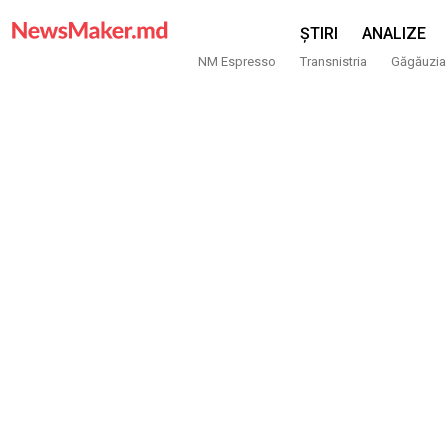
ȘTIRI
ANALIZE
NM Espresso
Transnistria
Găgăuzia