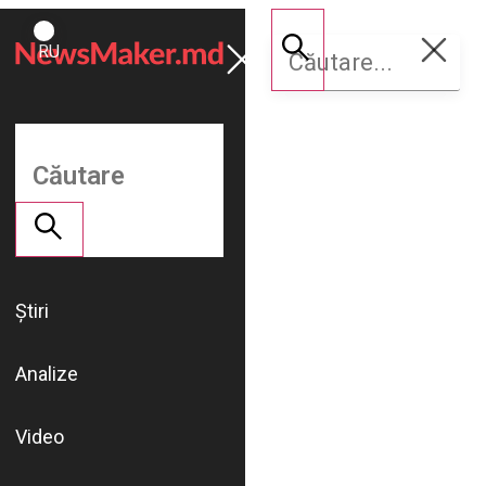
ROMÂNĂ
Susține
RU
NM
Știri
Analize
Video