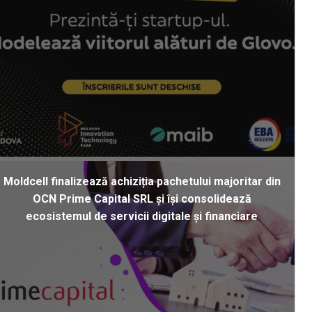
Moldcell finalizează achiziția pachetului majoritar din
OCN Prime Capital SRL și își consolidează
ecosistemul de servicii digitale și financiare