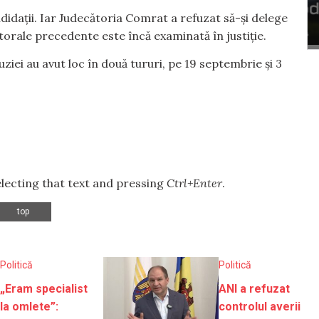
ndidații. Iar Judecătoria Comrat a refuzat să-și delege
torale precedente este încă examinată în justiție.
ei au avut loc în două tururi, pe 19 septembrie și 3
selecting that text and pressing
Ctrl+Enter
.
top
Politică
Politică
„Eram specialist
ANI a refuzat
la omlete”:
controlul averii