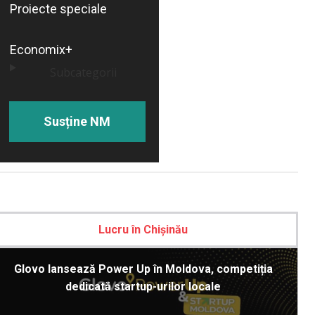
Proiecte speciale
Economix+
Subcategorii
Susține NM
Lucru în Chișinău
Glovo lansează Power Up în Moldova, competiția
dedicată startup-urilor locale