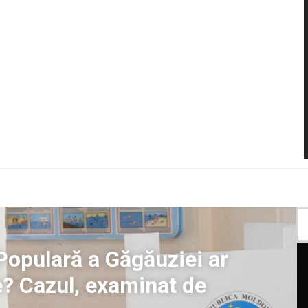
Populară a Găgăuziei ar
e? Cazul, examinat de