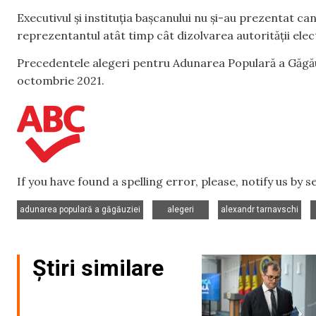
Executivul și instituția bașcanului nu și-au prezentat ca
reprezentantul atât timp cât dizolvarea autorității elec
Precedentele alegeri pentru Adunarea Populară a Găgăuzi
octombrie 2021.
If you have found a spelling error, please, notify us by 
,
,
,
adunarea populară a găgăuziei
alegeri
alexandr tarnavschi
Știri similare