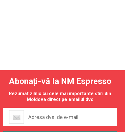
Abonați-vă la NM Espresso
Rezumat zilnic cu cele mai importante știri din
Moldova direct pe emailul dvs