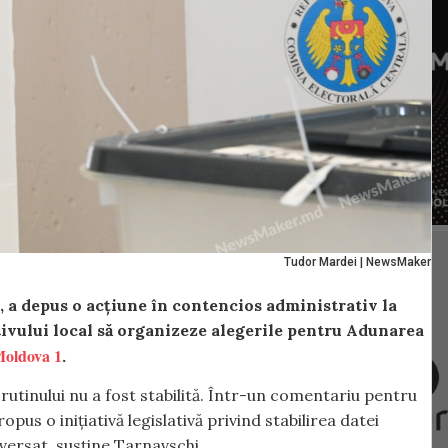
Tudor Mardei | NewsMaker
a depus o acțiune în contencios administrativ la
ivului local să organizeze alegerile
pentru Adunarea
oldova 1
.
crutinului nu a fost stabilită. Într-un comentariu pentru
pus o inițiativă legislativă privind stabilirea datei
iversat, susține Tarnavschi.