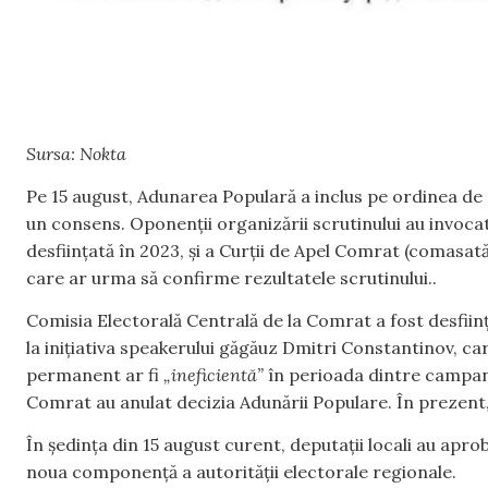
Sursa: Nokta
Pe 15 august, Adunarea Populară a inclus pe ordinea de zi
un consens. Oponenții organizării scrutinului au invocat 
desființată în 2023, și a Curții de Apel Comrat (comasat
care ar urma să confirme rezultatele scrutinului..
Comisia Electorală Centrală de la Comrat a fost desfiin
la inițiativa speakerului găgăuz Dmitri Constantinov, ca
permanent ar fi
„ineficientă”
în perioada dintre campani
Comrat au anulat decizia Adunării Populare. În prezent, 
În ședința din 15 august curent, deputații locali au apr
noua componență a autorității electorale regionale.