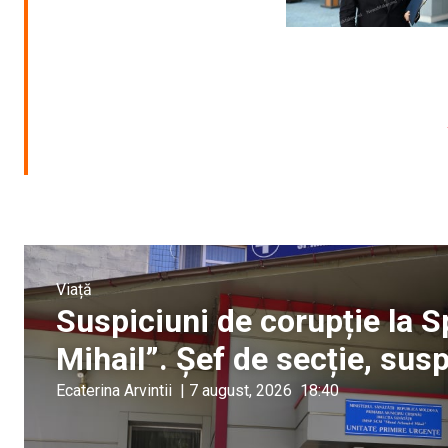
Viață
Suspiciuni de corupție la S
Mihail”. Șef de secție, sus
Ecaterina Arvintii
|
7 august, 2026
18:40