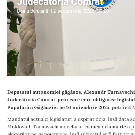
Judecătoria Comrat
Doina Buruiană
|
2 septembrie, 2025
20:29
Deputatul autonomiei găgăuze, Alexandr Tarnavschi, 
Judecătoria Comrat, prin care cere obligarea legislat
M
Populară a Găgăuziei
pe 16 noiembrie 2025, potrivit
Mandatul actualei legislaturi a expirat deja, însă data s
Moldova 1, Tarnavschi a declarat că încă în ianuarie a pro
alegerilor pe 16 noiembrie, însă subiectul ar fi fost terg