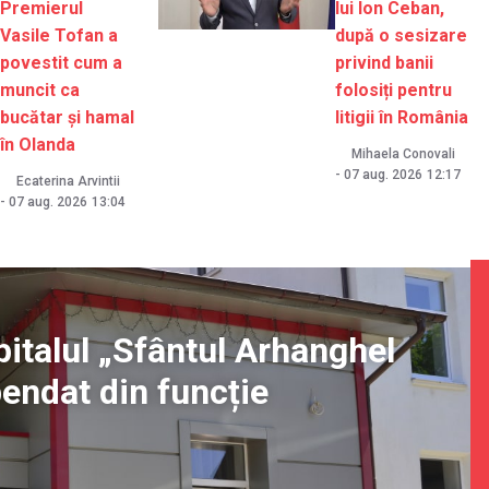
Premierul
lui Ion Ceban,
Vasile Tofan a
după o sesizare
povestit cum a
privind banii
muncit ca
folosiți pentru
bucătar și hamal
litigii în România
în Olanda
Mihaela Conovali
-
07 aug. 2026
12:17
Ecaterina Arvintii
-
07 aug. 2026
13:04
pitalul „Sfântul Arhanghel
pendat din funcție