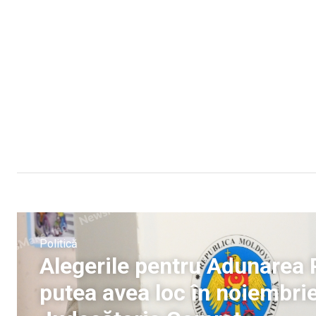
Politică
Alegerile pentru Adunarea 
putea avea loc în noiembri