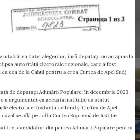
 stabilirea datei alegerilor, însă deputații nu au ajuns la
lipsa autorității electorale regionale, care a fost
ă cu cea de la Cahul pentru a crea Curtea de Apel Sud)
țată de deputații Adunării Populare, în decembrie 2023,
re a argumentat că această instituție cu statut
ile electorale. Instanța de fond și Curtea de Apel
cazul se află pe rol la Curtea Supremă de Justiție.
obat trei candidaturi din partea Adunării Populare pentru