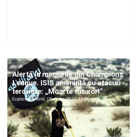
Sport
Alertă la meciurile din Champions
League. ISIS amenință cu atacuri
teroriste: „Moarte tuturor!”
Ecaterina Arvintii
|
9 aprilie, 2024
15:29