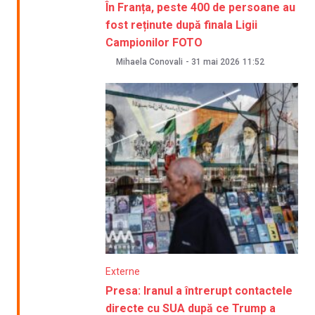
În Franța, peste 400 de persoane au
fost reținute după finala Ligii
Campionilor FOTO
Mihaela Conovali
-
31 mai 2026
11:52
Externe
Presa: Iranul a întrerupt contactele
directe cu SUA după ce Trump a