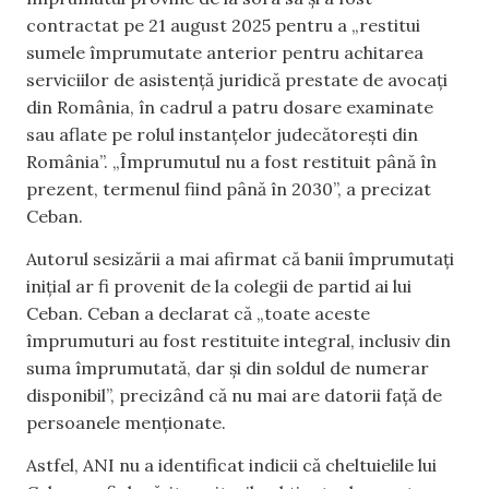
contractat pe 21 august 2025 pentru a „restitui
sumele împrumutate anterior pentru achitarea
serviciilor de asistență juridică prestate de avocați
din România, în cadrul a patru dosare examinate
sau aflate pe rolul instanțelor judecătorești din
România”. „Împrumutul nu a fost restituit până în
prezent, termenul fiind până în 2030”, a precizat
Ceban.
Autorul sesizării a mai afirmat că banii împrumutați
inițial ar fi provenit de la colegii de partid ai lui
Ceban. Ceban a declarat că „toate aceste
împrumuturi au fost restituite integral, inclusiv din
suma împrumutată, dar și din soldul de numerar
disponibil”, precizând că nu mai are datorii față de
persoanele menționate.
Astfel, ANI nu a identificat indicii că cheltuielile lui