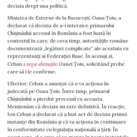
decizia drept una politică.
Ministra de Externe de la București, Oana Țoiu, a
declarat că decizia de a-i interzice primarului
Chișinăului accesul în România a fost luată în
contextul în care, de ceva timp, autoritățile române
documentează „legături complicate” ale acestuia cu
reprezentanți ai Federației Ruse. În aceiași zi,
a negat afirmațiile
Ceban
Oanei Țoiu, solicitând probe
care să i le confirme.
Ulterior, Ceban a anunțat că o va acționa în
judecată pe Oana Țoiu. Între timp, primarul
Chișinăului a pierdut procesul cu aceasta.
Menționăm că decizia nu este definitivă. În reacție,
Ion Ceban a declarat că a luat act de decizia primei
instanțe din România și că va acționa în continuare
în conformitate cu legislația națională a țării. În