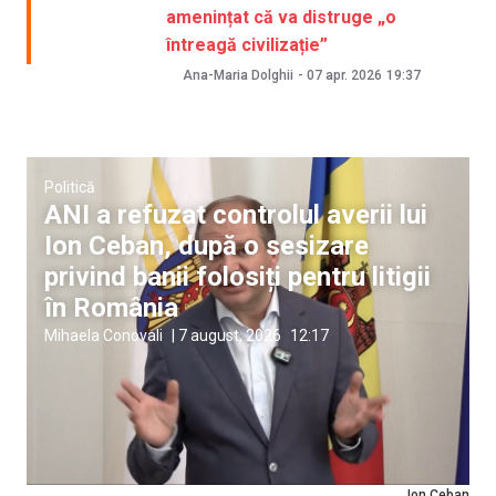
amenințat că va distruge „o
întreagă civilizație”
Ana-Maria Dolghii
-
07 apr. 2026
19:37
Politică
ANI a refuzat controlul averii lui
Ion Ceban, după o sesizare
privind banii folosiți pentru litigii
în România
Mihaela Conovali
|
7 august, 2026
12:17
Ion Ceban