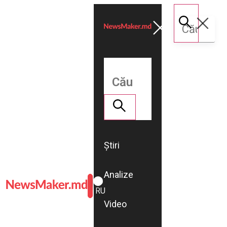
Știri
Analize
ROMÂNĂ
RU
Video