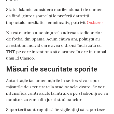
Statul Islamic consideră marile adunări de oameni
ca fiind „ținte ușoare” și le preferă datorită
Ondacero
impactului mediatic semnificativ, potrivit
.
Nu este prima amenințare la adresa stadioanelor
de fotbal din Spania. Acum câțiva ani, polițiștii au
arestat un individ care avea o dronă încărcată cu
TNT pe care intenționa să o arunce în are în timpul
unui El Clasico.
Măsuri de securitate sporite
Autoritățile iau amenințările în serios și vor spori
măsurile de securitate la stadioanele vizate. Se vor
intensifica controalele la intrarea pe stadion și se va
monitoriza zona din jurul stadioanelor.
Suporterii sunt rugați să fie vigilenți și să raporteze