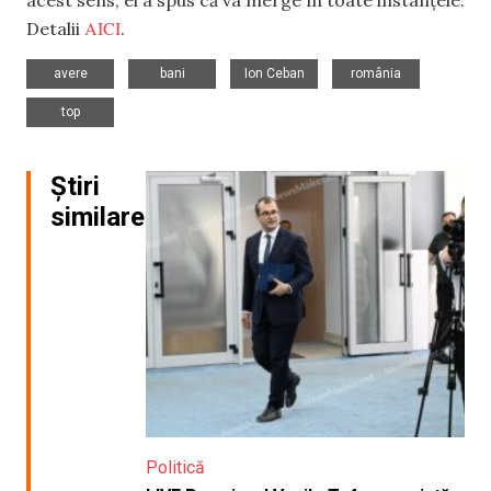
acest sens, el a spus că va merge în toate instanțele.
AICI
Detalii
.
,
,
,
,
avere
bani
Ion Ceban
românia
top
Știri
similare
Politică