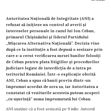
Autoritatea Națională de Integritate (ANI) a
refuzat să inițieze un control al averii și
intereselor personale în cazul lui Ion Ceban,
primarul Chișinăului și liderul Partidului
„Mişcarea Alternativa Naţională”. Decizia vine
după ce la instituție a fost depusă o sesizare prin
care s-a cerut verificarea sursei banilor folosiți
de Ceban pentru plata litigiilor și procedurilor
judiciare legate de interdicția de a intra pe
teritoriul României. Într-o explicație oferită
ANI, Ceban a spus că banii provin dintr-un
împrumut acordat de sora sa, iar Autoritatea a
constatat că veniturile acesteia puteau acoperi
„cu ușurință” suma împrumutată lui Ceban.
ANI susține că a fost sesizată pe 9 iulie. Autorul