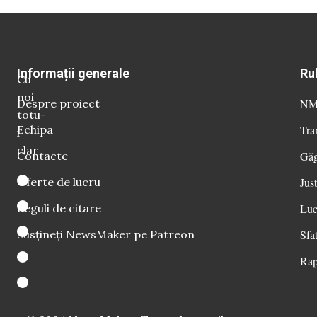
Informații generale
Ru
Cu
noi
Despre proiect
NM 
totu-
Echipa
Tra
i
clar
Contacte
Găg
Oferte de lucru
Just
Reguli de citare
Luc
Susțineți NewsMaker pe Patreon
Sfat
Rap