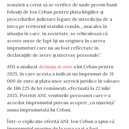
sesizării a cerut să se verifice de unde provin banii
folosiți de Ion Ceban pentru plata litigiilor și
procedurilor judiciare legate de interdicția de a
intra pe teritoriul statului român, „mai ales în
situația în care, în societate, se vehiculează că
aceste surse de fapt își au originea în careva
împrumuturi care nu au fost reflectate în
declarațiile de avere și interese personale”.
declarația de avere
ANI a analizat
a lui Ceban pentru
2025, în care acesta a indicat un împrumut de 31
000 de euro și plata unor servicii juridice în valoare
de 188 225 de lei românești, efectuată la 22 iulie
2025. Potrivit ANI, veniturile persoanei care i-a
acordat împrumutul puteau acoperi „cu ușurință”
suma împrumutată lui Ceban.
Într-o explicație oferită ANI, Ion Ceban a spus că
împrumutul provine de la sora sa și a fost