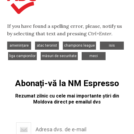
If you have found a spelling error, please, notify us
by selecting that text and pressing
Ctrl+Enter
.
,
,
,
amenințare
atac terorist
champions league
isis
,
,
,
liga campionilor
măsuri de securitate
meci
Abonați-vă la NM Espresso
Rezumat zilnic cu cele mai importante știri din
Moldova direct pe emailul dvs