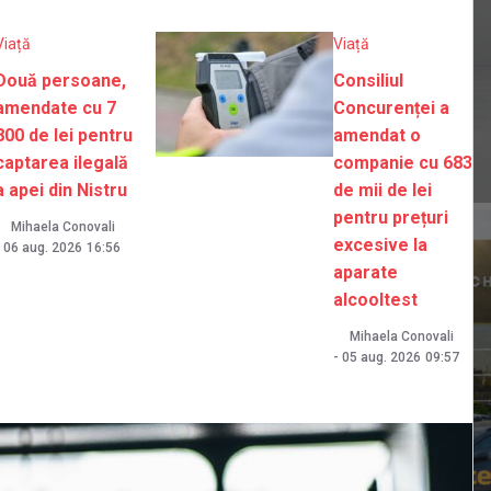
Viață
Viață
Două persoane,
Consiliul
amendate cu 7
Concurenței a
800 de lei pentru
amendat o
captarea ilegală
companie cu 683
a apei din Nistru
de mii de lei
pentru prețuri
Mihaela Conovali
excesive la
06 aug. 2026
16:56
aparate
alcooltest
Mihaela Conovali
-
05 aug. 2026
09:57