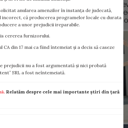
olicitat anularea amenzilor în instanța de judecată,
mod incorect, că producerea programelor locale cu durata
producere a unor prejudicii ireparabile.
is cererea furnizorului.
l CA din 17 mai ca fiind întemeiat și a decis să caseze
 prejudicii nu a fost argumentată și nici probată
ntent” SRL a fost neîntemeiată.
nă.
Relatăm despre cele mai importante știri din țară