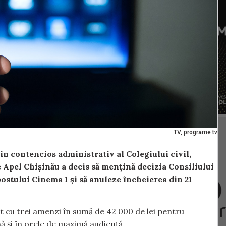
TV, programe tv
n contencios administrativ al Colegiului civil,
 Apel Chișinău a decis să mențină decizia Consiliului
ostului Cinema 1 și să anuleze încheierea din 21
t cu trei amenzi în sumă de 42 000 de lei pentru
ă și în orele de maximă audiență.