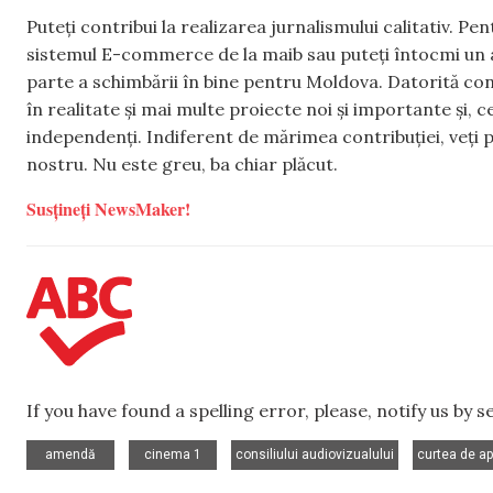
Puteți contribui la realizarea jurnalismului calitativ. Pe
sistemul E-commerce de la maib sau puteți întocmi un 
parte a schimbării în bine pentru Moldova. Datorită con
în realitate și mai multe proiecte noi și importante și,
independenți. Indiferent de mărimea contribuției, veți p
nostru. Nu este greu, ba chiar plăcut.
Susțineți NewsMaker!
If you have found a spelling error, please, notify us by 
,
,
,
amendă
cinema 1
consiliului audiovizualului
curtea de ap