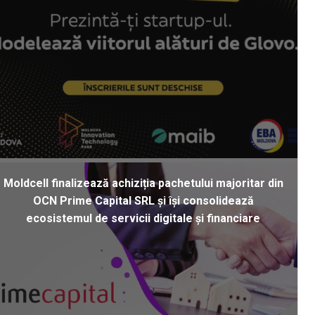
Moldcell finalizează achiziția pachetului majoritar din
OCN Prime Capital SRL și își consolidează
ecosistemul de servicii digitale și financiare