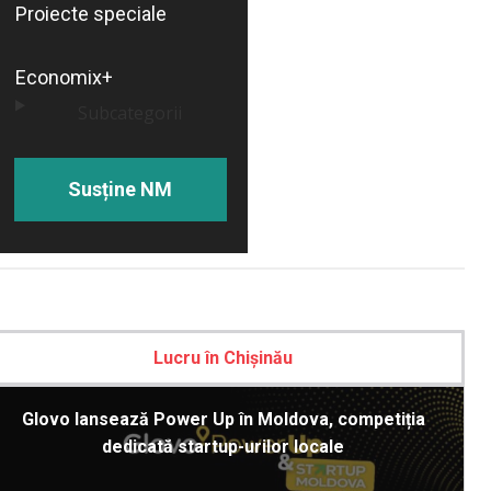
Proiecte speciale
Economix+
Subcategorii
Susține NM
Lucru în Chișinău
Glovo lansează Power Up în Moldova, competiția
dedicată startup-urilor locale