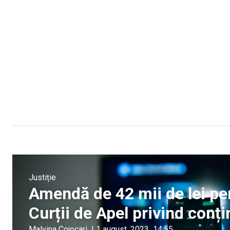
Justiție
Amendă de 42 mii de lei pe
Curții de Apel privind conți
Malvina Cojocari
|
1 august, 2023
14:55