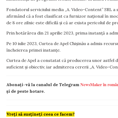
Fondatorul serviciului media „A. Video-Content” SRL a s
afirmând că a fost clasificat ca furnizor național în 
de 8 ore zilnic este dificilă și că ar exista pericolul de 
Prin hotărârea din 21 aprilie 2023, prima instanță a adm
Pe 10 iulie 2023, Curtea de Apel Chișinău a admis recursu
încheierea primei instanțe.
Curtea de Apel a constatat că producerea unor astfel de
suficient și obiectiv, iar admiterea cererii „A. Video-Co
NewsMaker în româ
Abonați-vă la canalul de Telegram
și de peste hotare.
Vreți să susțineți ceea ce facem?