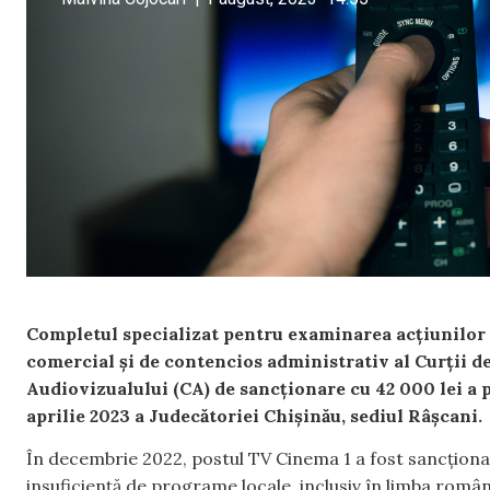
Completul specializat pentru examinarea acțiunilor î
comercial și de contencios administrativ al Curții de
Audiovizualului (CA) de sancționare cu 42 000 lei a p
aprilie 2023 a Judecătoriei Chișinău, sediul Râșcani.
În decembrie 2022, postul TV Cinema 1 a fost sancționa
insuficiență de programe locale, inclusiv în limba român