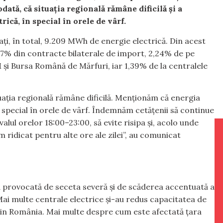
tă, că situația regională rămâne dificilă și a
ică, în special în orele de vârf.
ți, în total, 9.209 MWh de energie electrică. Din acest
57% din contracte bilaterale de import, 2,24% de pe
i Bursa Română de Mărfuri, iar 1,39% de la centralele
tuația regională rămâne dificilă. Menționăm că energia
n special în orele de vârf. Îndemnăm cetățenii să continue
rvalul orelor 18:00–23:00, să evite risipa și, acolo unde
 ridicat pentru alte ore ale zilei”, au comunicat
 provocată de seceta severă și de scăderea accentuată a
Mai multe centrale electrice și-au redus capacitatea de
din România. Mai multe despre cum este afectată țara