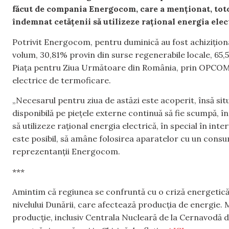
făcut de compania Energocom, care a menționat, totoda
îndemnat cetățenii să utilizeze rațional energia electr
Potrivit Energocom, pentru duminică au fost achiziționa
volum, 30,81% provin din surse regenerabile locale, 65,
Piața pentru Ziua Următoare din România, prin OPCOM ș
electrice de termoficare.
„Necesarul pentru ziua de astăzi este acoperit, însă si
disponibilă pe piețele externe continuă să fie scumpă, î
să utilizeze rațional energia electrică, în special în inte
este posibil, să amâne folosirea aparatelor cu un consum
reprezentanții Energocom.
***
Amintim că regiunea se confruntă cu o criză energetică
nivelului Dunării, care afectează producția de energie. 
producție, inclusiv Centrala Nucleară de la Cernavodă 