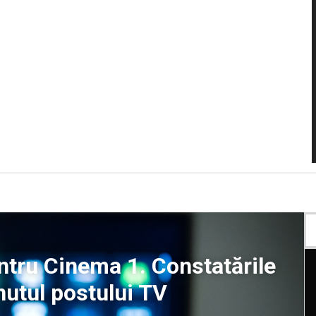
ntru Cinema 1. Constatările
nutul postului TV