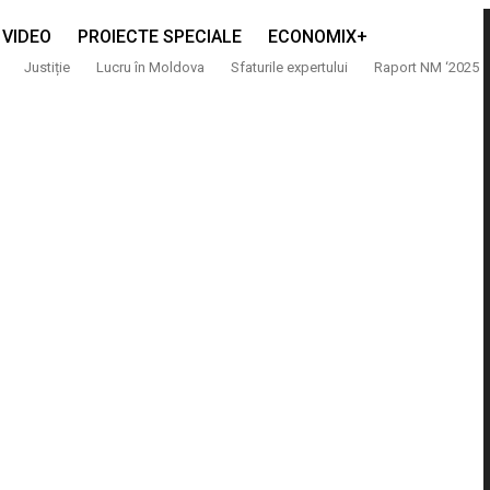
VIDEO
PROIECTE SPECIALE
ECONOMIX+
Justiție
Lucru în Moldova
Sfaturile expertului
Raport NM ‘2025