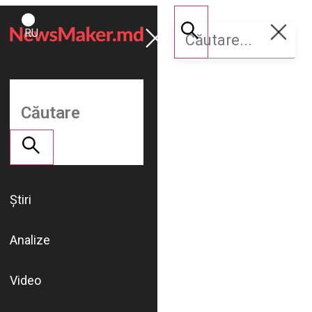
ROMÂNĂ
Susține
RU
NM
Știri
Analize
Video