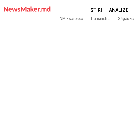
ȘTIRI
ANALIZE
NM Espresso
Transnistria
Găgăuzia