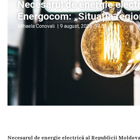
Necesarul de energie electr
Energocom: „Situația regio
Mihaela Conovali
|
9 august, 2026
14:51
Necesarul de energie electrică al Republicii Moldova 