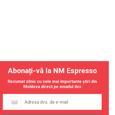
Abonați-vă la NM Espresso
Rezumat zilnic cu cele mai importante știri din
Moldova direct pe emailul dvs