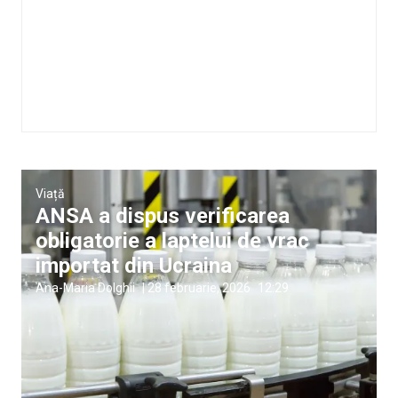
Viață
ANSA a dispus verificarea
obligatorie a laptelui de vrac
importat din Ucraina
Ana-Maria Dolghii
|
28 februarie, 2026
12:29