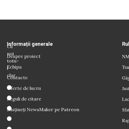
Informații generale
Ru
Cu
noi
Despre proiect
NM 
totu-
Echipa
Tra
i
clar
Contacte
Găg
Oferte de lucru
Just
Reguli de citare
Luc
Susțineți NewsMaker pe Patreon
Sfat
Rap