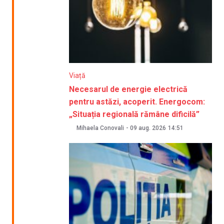
Viață
Necesarul de energie electrică
pentru astăzi, acoperit. Energocom:
„Situația regională rămâne dificilă”
Mihaela Conovali
-
09 aug. 2026
14:51