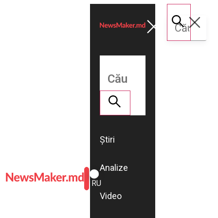
Știri
Analize
ROMÂNĂ
RU
Video