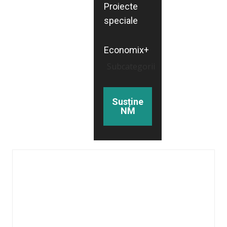
Proiecte
speciale
Economix+
Subcategorii
Susține
NM