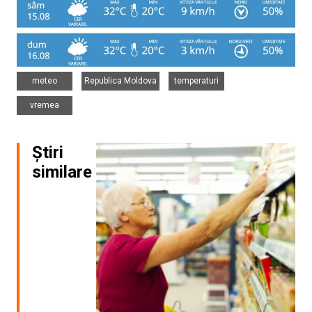
,
,
,
meteo
Republica Moldova
temperaturi
vremea
Știri
similare