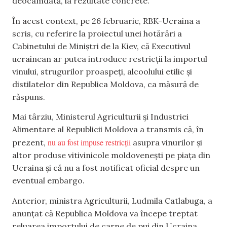
deocamdată, la rezultate concrete.
În acest context, pe 26 februarie, RBK-Ucraina a
scris, cu referire la proiectul unei hotărâri a
Cabinetului de Miniștri de la Kiev, că Executivul
ucrainean ar putea introduce restricții la importul
vinului, strugurilor proaspeți, alcoolului etilic și
distilatelor din Republica Moldova, ca măsură de
răspuns.
Mai târziu, Ministerul Agriculturii și Industriei
Alimentare al Republicii Moldova a transmis că, în
nu au fost impuse restricții
prezent,
asupra vinurilor și
altor produse vitivinicole moldovenești pe piața din
Ucraina și că nu a fost notificat oficial despre un
eventual embargo.
Anterior, ministra Agriculturii, Ludmila Catlabuga, a
anunțat că Republica Moldova va începe treptat
reluarea importului de carne de pui din Ucraina.