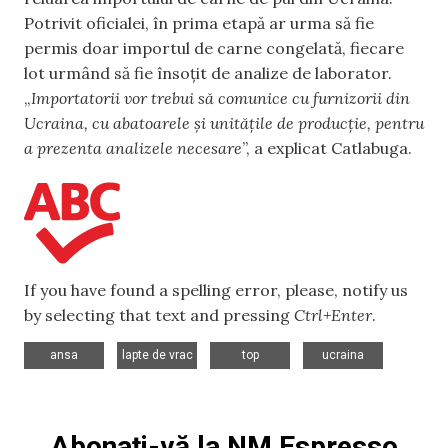
Potrivit oficialei, în prima etapă ar urma să fie
permis doar importul de carne congelată, fiecare
lot urmând să fie însoțit de analize de laborator.
„
Importatorii vor trebui să comunice cu furnizorii din
Ucraina, cu abatoarele și unitățile de producție, pentru
a prezenta analizele necesare
”, a explicat Catlabuga.
If you have found a spelling error, please, notify us
by selecting that text and pressing
Ctrl+Enter
.
,
,
,
ansa
lapte de vrac
top
ucraina
Abonați-vă la NM Espresso