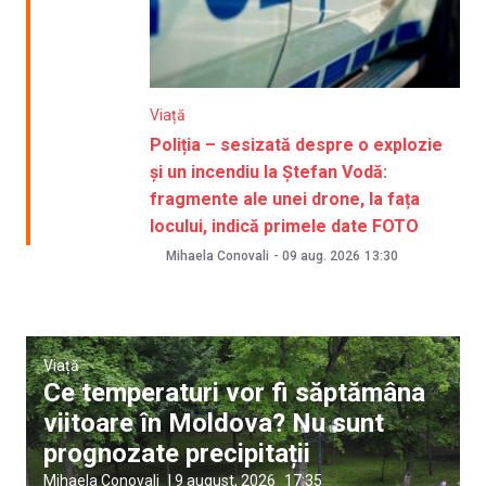
Viață
Poliția – sesizată despre o explozie
și un incendiu la Ștefan Vodă:
fragmente ale unei drone, la fața
locului, indică primele date FOTO
Mihaela Conovali
-
09 aug. 2026
13:30
Viață
Ce temperaturi vor fi săptămâna
viitoare în Moldova? Nu sunt
prognozate precipitații
Mihaela Conovali
|
9 august, 2026
17:35