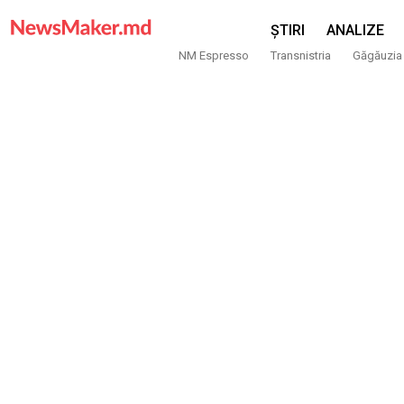
ȘTIRI
ANALIZE
NM Espresso
Transnistria
Găgăuzia