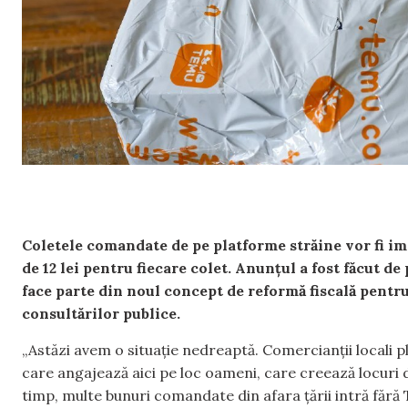
Coletele comandate de pe platforme străine vor fi im
de 12 lei pentru fiecare colet. Anunțul a fost făcut d
face parte din noul concept de reformă fiscală pentr
consultărilor publice.
„Astăzi avem o situație nedreaptă. Comercianții locali p
care angajează aici pe loc oameni, care creează locuri d
timp, multe bunuri comandate din afara țării intră fără