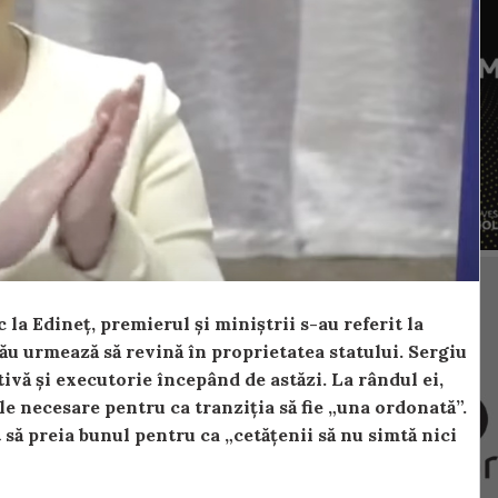
 la Edineț, premierul și miniștrii s-au referit la
u urmează să revină în proprietatea statului. Sergiu
tivă și executorie începând de astăzi. La rândul ei,
le necesare pentru ca tranziția să fie „una ordonată”.
t să preia bunul pentru ca „cetățenii să nu simtă nici