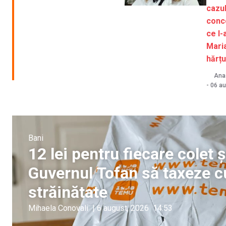
cazul
conc
ce l-
Mari
hărțu
Ana-
-
06 au
Bani
12 lei pentru fiecare colet
Guvernul Tofan să taxeze c
străinătate
Mihaela Conovali
|
6 august, 2026
14:53