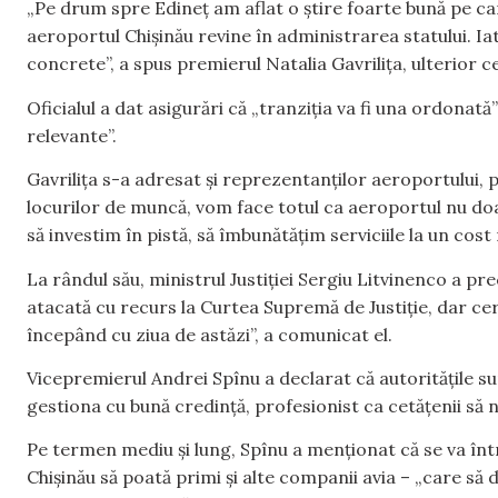
„Pe drum spre Edineț am aflat o știre foarte bună pe ca
aeroportul Chișinău revine în administrarea statului. Ia
concrete”, a spus premierul Natalia Gavrilița, ulterior ce
Oficialul a dat asigurări că „tranziția va fi una ordonată
relevante”.
Gavrilița s-a adresat și reprezentanților aeroportului,
locurilor de muncă, vom face totul ca aeroportul nu doa
să investim în pistă, să îmbunătățim serviciile la un cost
La rândul său, ministrul Justiției Sergiu Litvinenco a prec
atacată cu recurs la Curtea Supremă de Justiție, dar ce
începând cu ziua de astăzi”, a comunicat el.
Vicepremierul Andrei Spînu a declarat că autoritățile sun
gestiona cu bună credință, profesionist ca cetățenii să 
Pe termen mediu și lung, Spînu a menționat că se va în
Chișinău să poată primi și alte companii avia – „care să d