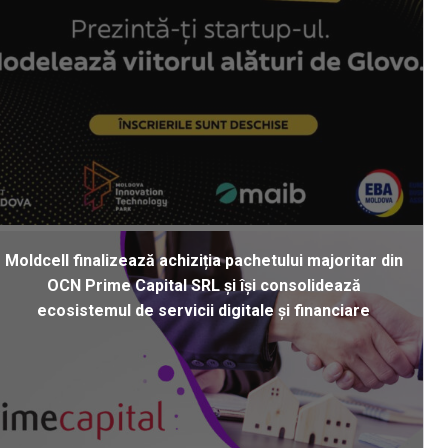
Moldcell finalizează achiziția pachetului majoritar din
OCN Prime Capital SRL și își consolidează
ecosistemul de servicii digitale și financiare