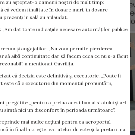
re au așteptat-o oamenii noștri de mult timp:
tă că vedem finalitate în dosare mari, în dosare
i prezenți în sală au aplaudat.
”: „Am dat toate indicațiile necesare autorităților publice
 precum și angajaților. „Nu vom permite pierderea
r să aibă continuitate dar să facem ceea ce nu s-a făcut:
 rezonabil”, a menționat Gavrilița.
izat că decizia este definitivă și executorie. „Poate fi
rt este că e executorie din momentul pronunțării,
t pregătite „pentru a prelua acest bun al statului și a-l
nu simtă nici un disconfort în perioada următoare”.
treprinde mai multe acțiuni pentru ca aeroportul
ucă în final la creșterea rutelor directe și la prețuri mai