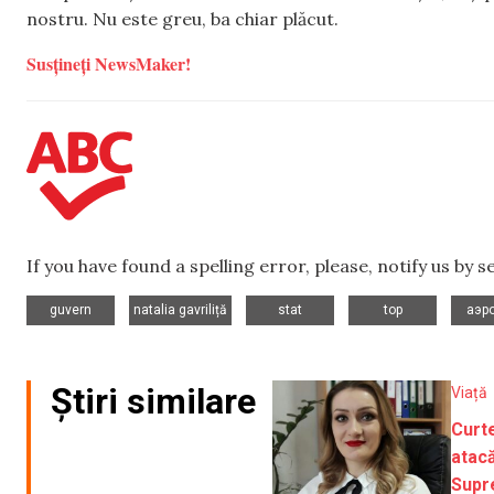
nostru. Nu este greu, ba chiar plăcut.
Susțineți NewsMaker!
If you have found a spelling error, please, notify us by 
,
,
,
,
guvern
natalia gavriliță
stat
top
аэр
Știri similare
Viață
Curt
atacă
Supr