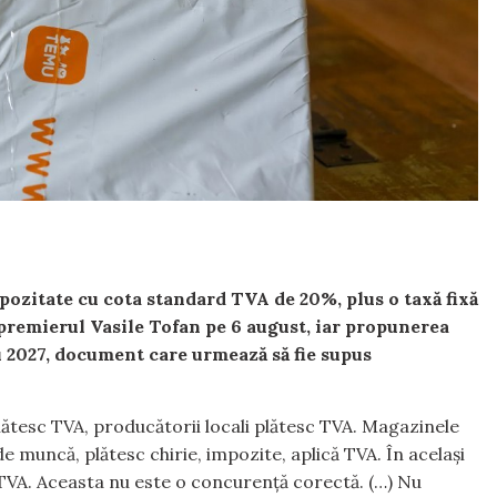
pozitate cu cota standard TVA de 20%, plus o taxă fixă
e premierul Vasile Tofan pe 6 august, iar propunerea
u 2027, document care urmează să fie supus
lătesc TVA, producătorii locali plătesc TVA. Magazinele
e muncă, plătesc chirie, impozite, aplică TVA. În același
 TVA. Aceasta nu este o concurență corectă. (…) Nu