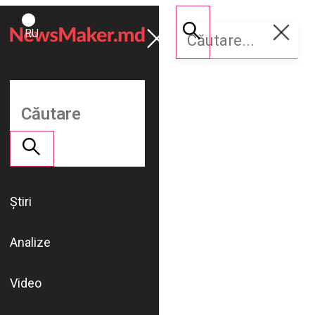
ROMÂNĂ
Susține
RU
NM
Știri
Analize
Video