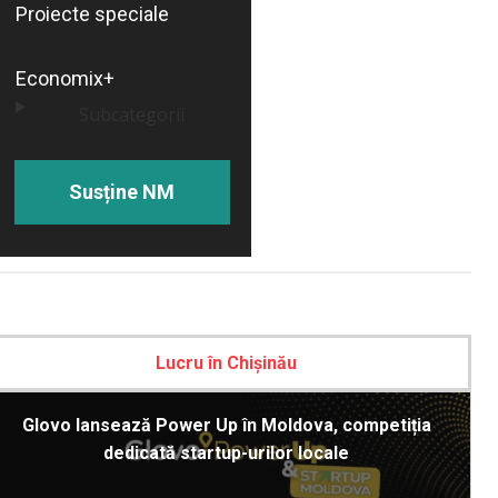
Proiecte speciale
Economix+
Subcategorii
Susține NM
Lucru în Chișinău
Glovo lansează Power Up în Moldova, competiția
dedicată startup-urilor locale