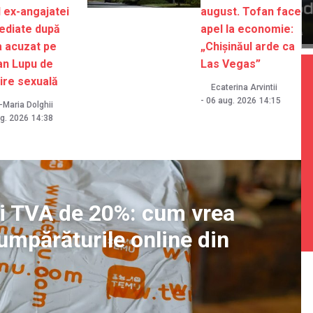
 ex-angajatei
august. Tofan face
ediate după
apel la economie:
a acuzat pe
„Chișinăul arde ca
an Lupu de
Las Vegas”
ire sexuală
Ecaterina Arvintii
-
06 aug. 2026
14:15
Maria Dolghii
g. 2026
14:38
 și TVA de 20%: cum vrea
umpărăturile online din