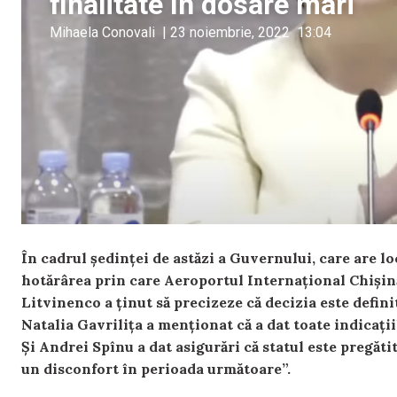
finalitate în dosare mari
Mihaela Conovali
|
23 noiembrie, 2022
13:04
În cadrul ședinței de astăzi a Guvernului, care are loc
hotărârea prin care Aeroportul Internațional Chișină
Litvinenco a ținut să precizeze că decizia este defini
Natalia Gavrilița a menționat că a dat toate indicații
Și Andrei Spînu a dat asigurări că statul este pregăti
un disconfort în perioada următoare”.