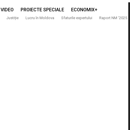
VIDEO
PROIECTE SPECIALE
ECONOMIX+
Justiție
Lucru în Moldova
Sfaturile expertului
Raport NM ‘2025