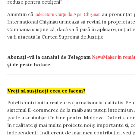
reduse pentru cetățeni”.
judecătorii Curții de Apel Chișinău
Amintim că
au pronunțat p
Internațional Chișinău urmează să revină în proprietatea 
Compania susține că, dacă va fi pusă în aplicare, inițiat
va fi atacată la Curtea Supremă de Justiție.
NewsMaker în româ
Abonați-vă la canalul de Telegram
și de peste hotare.
Vreți să susțineți ceea ce facem?
Puteți contribui la realizarea jurnalismului calitativ. Pe
sistemul E-commerce de la maib sau puteți întocmi un 
parte a schimbării în bine pentru Moldova. Datorită con
în realitate și mai multe proiecte noi și importante și,
independenți. Indiferent de mărimea contribuției, veți p