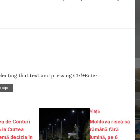
selecting that text and pressing
Ctrl+Enter
.
опорт
Viață
ea de Conturi
Moldova riscă să
 la Curtea
rămână fără
emă decizia în
lumină, pe 6