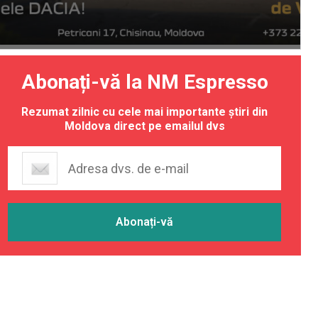
Abonați-vă la NM Espresso
Rezumat zilnic cu cele mai importante știri din
Moldova direct pe emailul dvs