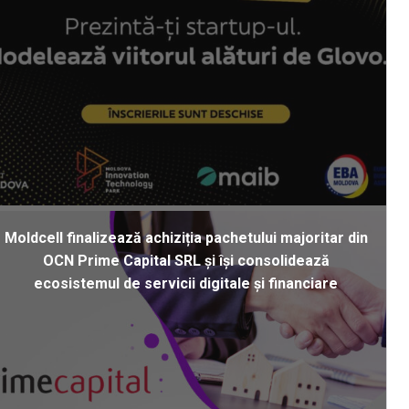
Moldcell finalizează achiziția pachetului majoritar din
OCN Prime Capital SRL și își consolidează
ecosistemul de servicii digitale și financiare