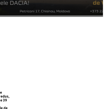
te
 redus,
e 39
e
le de