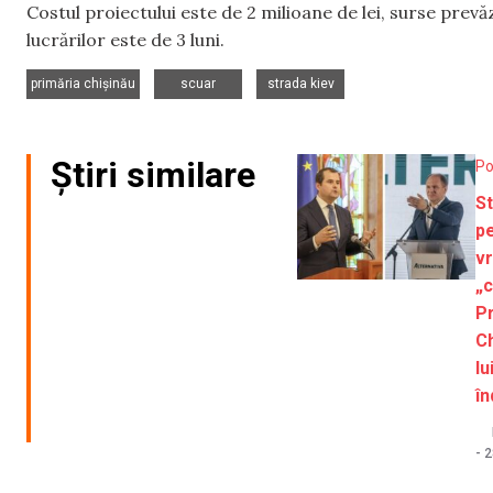
Costul proiectului este de 2 milioane de lei, surse pre
lucrărilor este de 3 luni.
,
,
primăria chișinău
scuar
strada kiev
Știri similare
Po
St
pe
vr
„c
P
Ch
lu
î
-
2