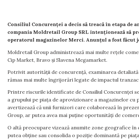
Consiliul Concurenței a decis să treacă în etapa de an
compania Moldretail Group SRL intenționează să pr
operatorul magazinelor Merci. Anunțul a fost făcut jo
Moldretail Group administrează mai multe rețele comerci
Cip Market, Bravo și Slavena Megamarket.
Potrivit autorității de concurență, examinarea detaliată a
rămas mai multe îngrijorări legate de impactul tranzac
Printre riscurile identificate de Consiliul Concurenței s
a grupului pe piața de aprovizionare a magazinelor cu
avertizează că unii furnizori care colaborează în preze
Group, ar putea avea mai puține oportunități de comerc
O altă preocupare vizează anumite zone geografice în c
putea obține sau consolida o poziție dominantă pe piaț