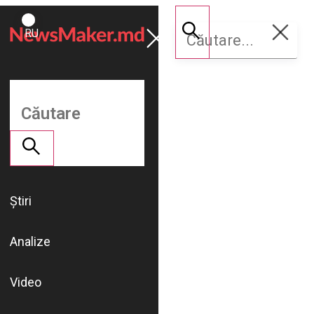
ROMÂNĂ
Susține
RU
NM
Știri
Analize
Video