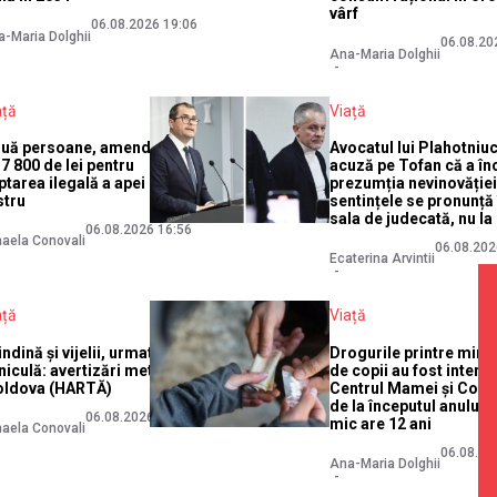
vârf
06.08.2026 19:06
-Maria Dolghii
06.08.20
Ana-Maria Dolghii
ață
Viață
uă persoane, amendate
Avocatul lui Plahotniuc 
 7 800 de lei pentru
acuză pe Tofan că a în
ptarea ilegală a apei din
prezumția nevinovăției
stru
sentințele se pronunță 
sala de judecată, nu la
06.08.2026 16:56
aela Conovali
06.08.202
Ecaterina Arvintii
ață
Viață
indină și vijelii, urmate de
Drogurile printre minor
niculă: avertizări meteo în
de copii au fost interna
ldova (HARTĂ)
Centrul Mamei și Copil
de la începutul anului.
06.08.2026 16:28
mic are 12 ani
aela Conovali
06.08.20
Ana-Maria Dolghii