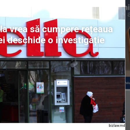
la vrea să cumpere rețeaua
i deschide o investigație
bizlaw.md