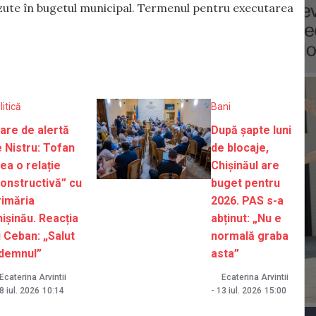
văzute în bugetul municipal. Termenul pentru executarea
litică
Bani
are de alertă
După șapte luni
 Nistru: Tofan
de blocaje,
ea o relație
Chișinăul are
onstructivă” cu
buget pentru
rimăria
2026. PAS s-a
ișinău. Reacția
abținut: „Nu e
i Ceban: „Salut
normală graba
ndemnul”
asta”
Ecaterina Arvintii
Ecaterina Arvintii
8 iul. 2026
10:14
-
13 iul. 2026
15:00