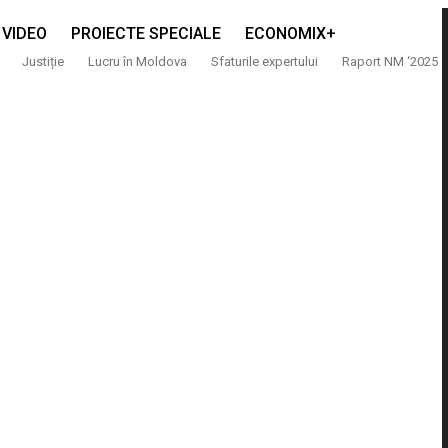
VIDEO
PROIECTE SPECIALE
ECONOMIX+
Justiție
Lucru în Moldova
Sfaturile expertului
Raport NM ‘2025