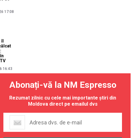
26 17:08
îl
călcat
:
în
 TV
6 16:43
Abonați-vă la NM Espresso
Rezumat zilnic cu cele mai importante știri din
i: 70
ți la
Moldova direct pe emailul dvs
ului,
 Cel mai
26 16:27