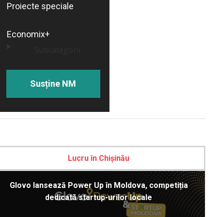
Proiecte speciale
Economix+
Subcategorii
Susține NM
Lucru în Chișinău
Glovo lansează Power Up în Moldova, competiția
dedicată startup-urilor locale