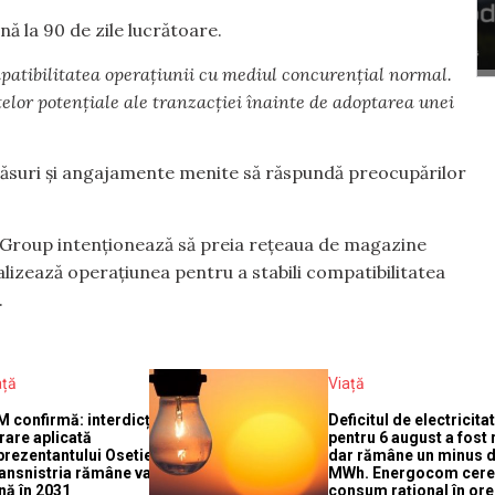
ă la 90 de zile lucrătoare.
mpatibilitatea operațiunii cu mediul concurențial normal.
telor potențiale ale tranzacției înainte de adoptarea unei
ăsuri și angajamente menite să răspundă preocupărilor
 Group intenționează să preia rețeaua de magazine
 analizează operațiunea pentru a stabili compatibilitatea
.
ață
Viață
M confirmă: interdicția de
Deficitul de electricita
trare aplicată
pentru 6 august a fost
prezentantului Osetiei în
dar rămâne un minus d
ansnistria rămâne valabilă
MWh. Energocom cer
nă în 2031
consum rațional în ore