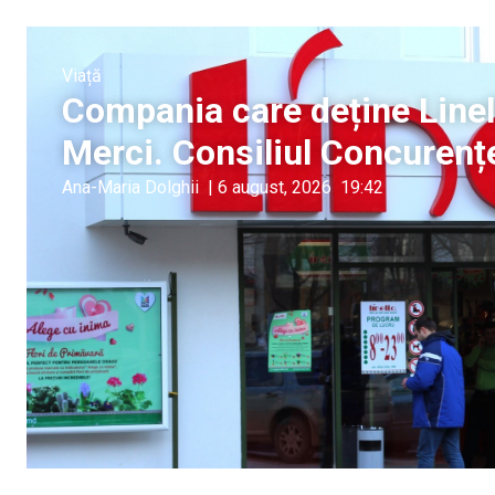
Viață
Compania care deține Linel
Merci. Consiliul Concurențe
Ana-Maria Dolghii
|
6 august, 2026
19:42