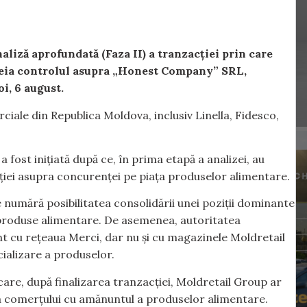
aliză aprofundată (Faza II) a tranzacției prin care
eia controlul asupra „Honest Company” SRL,
i, 6 august.
ale din Republica Moldova, inclusiv Linella, Fidesco,
 fost inițiată după ce, în prima etapă a analizei, au
ției asupra concurenței pe piața produselor alimentare.
e numără posibilitatea consolidării unei poziții dominante
 produse alimentare. De asemenea, autoritatea
nt cu rețeaua Merci, dar nu și cu magazinele Moldretail
ializare a produselor.
are, după finalizarea tranzacției, Moldretail Group ar
a comerțului cu amănuntul a produselor alimentare.