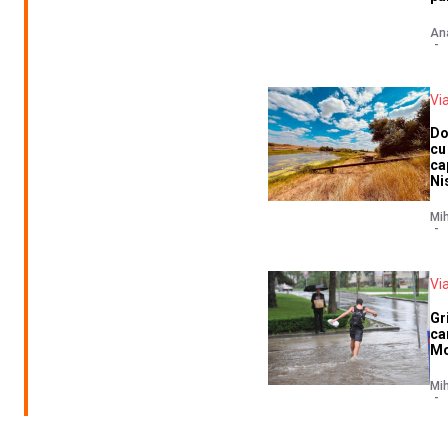
Ana
Vi
Do
cu
ca
Ni
Mih
Vi
Gr
ca
Mo
Mih