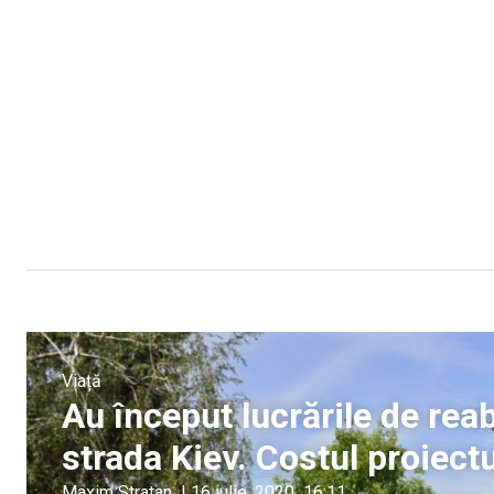
Viață
Au început lucrările de reab
strada Kiev. Costul proiectu
Maxim Stratan
|
16 iulie, 2020
16:11