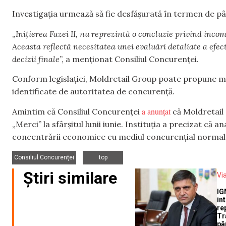
Investigația urmează să fie desfășurată în termen de pân
„
Inițierea Fazei II, nu reprezintă o concluzie privind inco
Aceasta reflectă necesitatea unei evaluări detaliate a efec
decizii finale
”, a menționat Consiliul Concurenței.
Conform legislației, Moldretail Group poate propune m
identificate de autoritatea de concurență.
a anunțat
Amintim că Consiliul Concurenței
că Moldretail
„Merci” la sfârșitul lunii iunie. Instituția a precizat că
concentrării economice cu mediul concurenţial normal
,
Consiliul Concurenței
top
Știri similare
Vi
IG
in
re
Tr
pâ