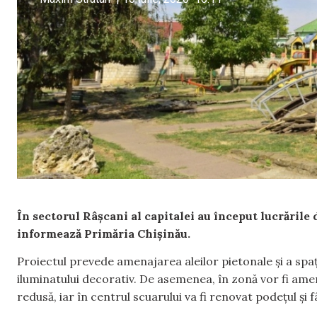
În sectorul Râșcani al capitalei au început lucrările d
informează Primăria Chișinău.
Proiectul prevede amenajarea aleilor pietonale și a spați
iluminatului decorativ. De asemenea, în zonă vor fi a
redusă, iar în centrul scuarului va fi renovat podețul și 