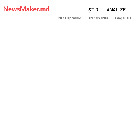
ȘTIRI
ANALIZE
NM Espresso
Transnistria
Găgăuzia