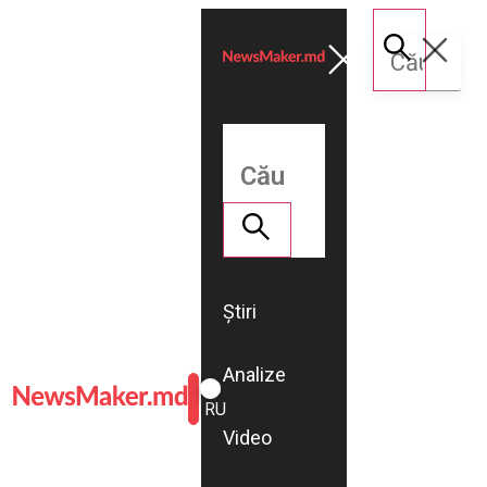
Știri
Analize
ROMÂNĂ
RU
Video