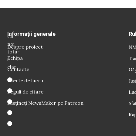
Informații generale
Ru
Cu
noi
Despre proiect
NM 
totu-
Echipa
Tra
i
clar
Contacte
Găg
Oferte de lucru
Just
Reguli de citare
Luc
Susțineți NewsMaker pe Patreon
Sfat
Rap