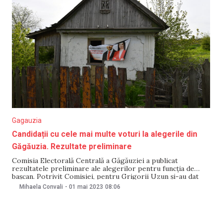
Gagauzia
Candidații cu cele mai multe voturi la alegerile din
Găgăuzia. Rezultate preliminare
Comisia Electorală Centrală a Găgăuziei a publicat
rezultatele preliminare ale alegerilor pentru funcția de
bașcan. Potrivit Comisiei, pentru Grigorii Uzun și-au dat
votul 14 849 alegători, dar pentru Evghenia Guțul – 14 890.
Mihaela Convali
-
01 mai 2023
08:06
Astfel, candidații susținuți de PSRM și Partidul „Șor” trec în
turul doi. Comisia din Găgăuzia a precizat