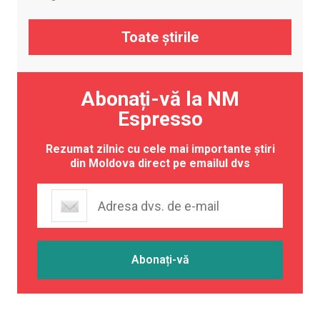
Toate știrile
Abonați-vă la NM
Espresso
Rezumat zilnic cu cele mai importante știri
din Moldova direct pe emailul dvs