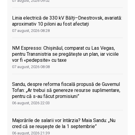
07 august, 2026
09:02
Linia electrică de 330 kV Bălți–Dnestrovsk, avariată:
aproximativ 10 piloni au fost afectați
07 august, 2026
08:28
NM Espresso: Chișinăul, comparat cu Las Vegas,
pentru Transnistria se pregătește un plan, iar viciile
vor fi «pedepsite» cu taxe
07 august, 2026
08:08
Sandu, despre reforma fiscală propusă de Guvernul
Tofan: „Ar trebui să genereze resurse suplimentare,
pentru că s-au făcut promisiuni”
06 august, 2026
22:03
Majorările de salarii vor întârzia? Maia Sandu: „Nu
cred că se reușește de la 1 septembrie”
06 august, 2026
21:39