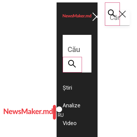
Știri
Analize
ROMÂNĂ
RU
Video