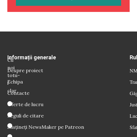
Informații generale
Ru
Cu
noi
Despre proiect
NM 
totu-
Echipa
Tra
i
clar
Contacte
Găg
Oferte de lucru
Just
Reguli de citare
Luc
Susțineți NewsMaker pe Patreon
Sfat