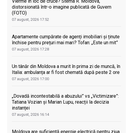
Vierme în loc de cruce? Stema R. Moldova,
distorsionată într-o imagine publicată de Guvern
(FOTO)
07 august, 2026
17:52
Apartamente cumpărate de agenți imobiliari și ținute
închise pentru prețuri mai mari? Tofan: „Este un mit”
07 august, 2026
17:28
Un tânăr din Moldova a murit în prima zi de muncă, în
Italia: ambulanța ar fi fost chemată după peste 2 ore
07 august, 2026
17:00
„Dovadă incontestabilă a abuzului” vs „Victimizare”:
Tatiana Vozian și Marian Lupu, reacții la decizia
instanței
07 august, 2026
16:14
Moldova are suficientă energie electrică pentru ziua