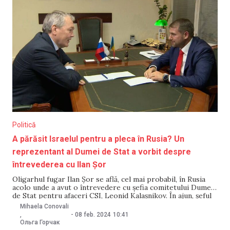
Politică
A părăsit Israelul pentru a pleca în Rusia? Un
reprezentant al Dumei de Stat a vorbit despre
întrevederea cu Ilan Șor
Oligarhul fugar Ilan Șor se află, cel mai probabil, în Rusia
acolo unde a avut o întrevedere cu șefia comitetului Dumei
de Stat pentru afaceri CSI, Leonid Kalașnikov. În ajun, șeful
Interpol Moldova a anunțat că Șor a părăsit din nou Israelul.
Mihaela Conovali
Pe 8 februarie, deputatul moldovean al Partidului de
-
08 feb. 2024
10:41
,
Ольга Горчак