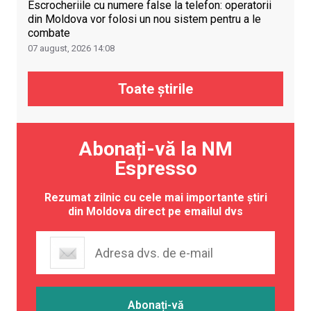
Escrocheriile cu numere false la telefon: operatorii
din Moldova vor folosi un nou sistem pentru a le
combate
07 august, 2026
14:08
Toate știrile
Abonați-vă la NM
Espresso
Rezumat zilnic cu cele mai importante știri
din Moldova direct pe emailul dvs