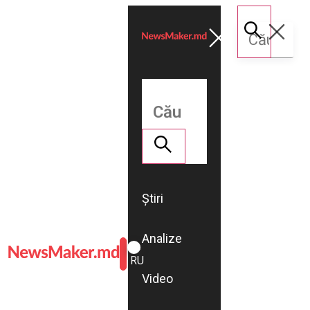
Știri
Analize
ROMÂNĂ
RU
Video