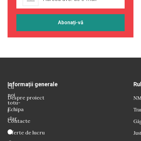
Informații generale
Ru
Cu
noi
Despre proiect
NM 
totu-
Echipa
Tra
i
clar
Contacte
Găg
Oferte de lucru
Just