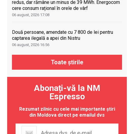
redus, dar rămâne un minus de 39 MWh. Energocom
cere consum rațional în orele de vârf
06 august, 2026
17:08
Două persoane, amendate cu 7 800 de lei pentru
captarea ilegală a apei din Nistru
06 august, 2026
16:56
Toate știrile
Abonați-vă la NM
Espresso
Rezumat zilnic cu cele mai importante știri
din Moldova direct pe emailul dvs