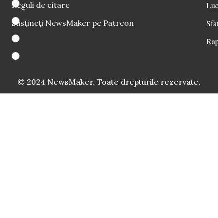
Reguli de citare
Luc
Susțineți NewsMaker pe Patreon
Sfat
Rap
© 2024 NewsMaker. Toate drepturile rezervate.