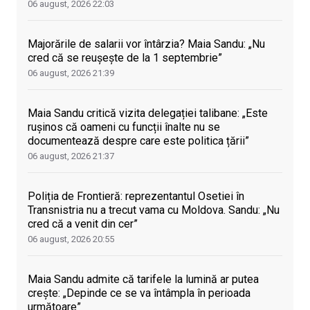
06 august, 2026
22:03
Majorările de salarii vor întârzia? Maia Sandu: „Nu
cred că se reușește de la 1 septembrie”
06 august, 2026
21:39
Maia Sandu critică vizita delegației talibane: „Este
rușinos că oameni cu funcții înalte nu se
documentează despre care este politica țării”
06 august, 2026
21:37
Poliția de Frontieră: reprezentantul Osetiei în
Transnistria nu a trecut vama cu Moldova. Sandu: „Nu
cred că a venit din cer”
06 august, 2026
20:55
Maia Sandu admite că tarifele la lumină ar putea
crește: „Depinde ce se va întâmpla în perioada
următoare”