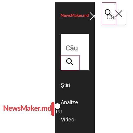
Știri
Analize
ROMÂNĂ
RU
Video