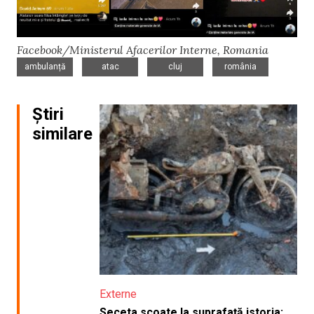
Facebook/Ministerul Afacerilor Interne, Romania
,
,
,
ambulanță
atac
cluj
românia
Știri
similare
Externe
Seceta scoate la suprafață istoria: