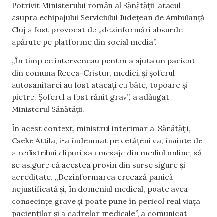
Potrivit Ministerului român al Sănătății, atacul
asupra echipajului Serviciului Județean de Ambulanță
Cluj a fost provocat de „dezinformări absurde
apărute pe platforme din social media”.
„În timp ce interveneau pentru a ajuta un pacient
din comuna Recea-Cristur, medicii și șoferul
autosanitarei au fost atacați cu bâte, topoare și
pietre. Șoferul a fost rănit grav”, a adăugat
Ministerul Sănătății.
În acest context, ministrul interimar al Sănătății,
Cseke Attila, i-a îndemnat pe cetățeni ca, înainte de
a redistribui clipuri sau mesaje din mediul online, să
se asigure că acestea provin din surse sigure și
acreditate. „Dezinformarea creează panică
nejustificată și, în domeniul medical, poate avea
consecințe grave și poate pune în pericol real viața
pacienților și a cadrelor medicale”, a comunicat