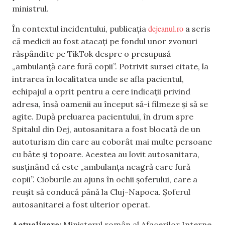
ministrul.
dejeanul.ro
În contextul incidentului, publicația
a scris
că medicii au fost atacați pe fondul unor zvonuri
răspândite pe TikTok despre o presupusă
„ambulanță care fură copii”. Potrivit sursei citate, la
intrarea în localitatea unde se afla pacientul,
echipajul a oprit pentru a cere indicații privind
adresa, însă oamenii au început să-i filmeze și să se
agite. După preluarea pacientului, în drum spre
Spitalul din Dej, autosanitara a fost blocată de un
autoturism din care au coborât mai multe persoane
cu bâte și topoare. Acestea au lovit autosanitara,
susținând că este „ambulanța neagră care fură
copii”. Cioburile au ajuns în ochii șoferului, care a
reușit să conducă până la Cluj-Napoca. Șoferul
autosanitarei a fost ulterior operat.
Actualizare:
Ministerul român al Afacerilor Interne