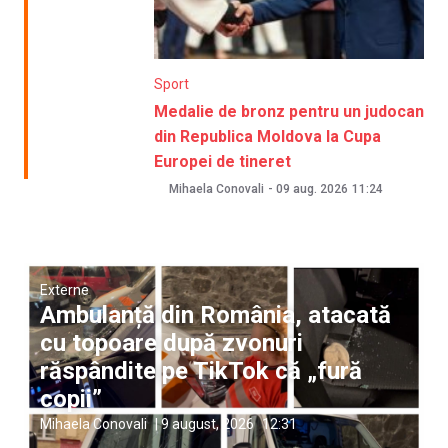
Sport
Medalie de bronz pentru un judocan
din Republica Moldova la Cupa
Europei de tineret
Mihaela Conovali
-
09 aug. 2026
11:24
Externe
Ambulanță din România, atacată
cu topoare după zvonuri
răspândite pe TikTok că „fură
copii”
Mihaela Conovali
|
9 august, 2026
12:31