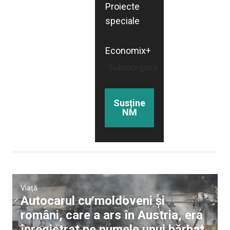
Proiecte
speciale
Economix+
Subcategorii
Susține
NM
Viață
Autocarul cu moldoveni și
români, care a ars în Austria, era
înregistrat pe numele unui bărbat