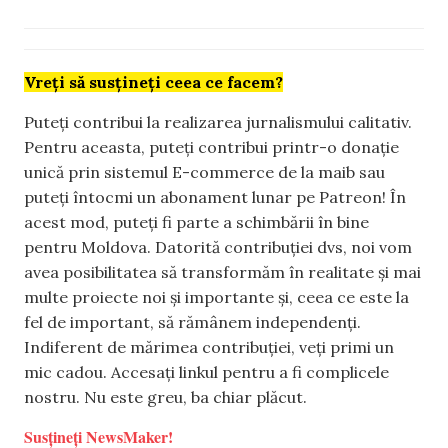
Vreți să susțineți ceea ce facem?
Puteți contribui la realizarea jurnalismului calitativ.
Pentru aceasta, puteți contribui printr-o donație
unică prin sistemul E-commerce de la maib sau
puteți întocmi un abonament lunar pe Patreon! În
acest mod, puteți fi parte a schimbării în bine
pentru Moldova. Datorită contribuției dvs, noi vom
avea posibilitatea să transformăm în realitate și mai
multe proiecte noi și importante și, ceea ce este la
fel de important, să rămânem independenți.
Indiferent de mărimea contribuției, veți primi un
mic cadou. Accesați linkul pentru a fi complicele
nostru. Nu este greu, ba chiar plăcut.
Susțineți NewsMaker!