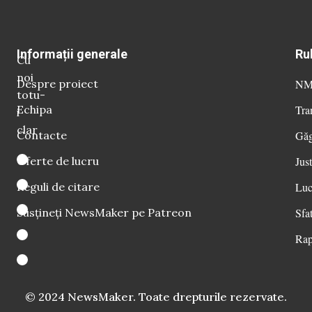
Informații generale
Ru
Cu
noi
Despre proiect
NM 
totu-
Echipa
Tra
i
clar
Contacte
Găg
Oferte de lucru
Just
Reguli de citare
Luc
Susțineți NewsMaker pe Patreon
Sfat
Rap
© 2024 NewsMaker. Toate drepturile rezervate.