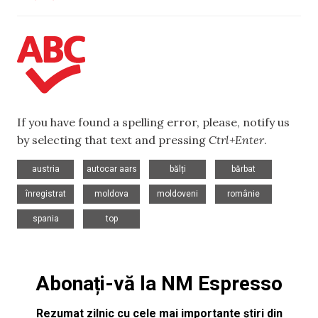
If you have found a spelling error, please, notify us
by selecting that text and pressing
Ctrl+Enter
.
,
,
,
,
austria
autocar aars
bălți
bărbat
,
,
,
,
înregistrat
moldova
moldoveni
românie
,
spania
top
Abonați-vă la NM Espresso
Rezumat zilnic cu cele mai importante știri din