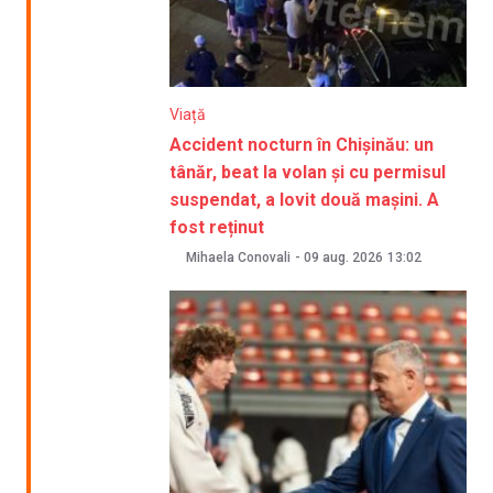
Viață
Accident nocturn în Chișinău: un
tânăr, beat la volan și cu permisul
suspendat, a lovit două mașini. A
fost reținut
Mihaela Conovali
-
09 aug. 2026
13:02