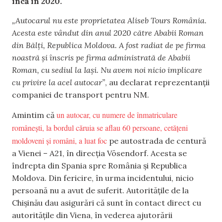
încă în 2020.
„Autocarul nu este proprietatea Aliseb Tours România.
Acesta este vândut din anul 2020 către Ababii Roman
din Bălți, Republica Moldova. A fost radiat de pe firma
noastră și înscris pe firma administrată de Ababii
Roman, cu sediul la Iași. Nu avem noi nicio implicare
cu privire la acel autocar”
, au declarat reprezentanții
companiei de transport pentru NM.
un autocar, cu numere de înmatriculare
Amintim că
românești, la bordul căruia se aflau 60 persoane, cetățeni
moldoveni și români, a luat foc
pe autostrada de centură
a Vienei – A21, în direcția Vösendorf. Acesta se
îndrepta din Spania spre România și Republica
Moldova. Din fericire, în urma incidentului, nicio
persoană nu a avut de suferit. Autoritățile de la
Chișinău dau asigurări că sunt în contact direct cu
autoritățile din Viena, în vederea ajutorării