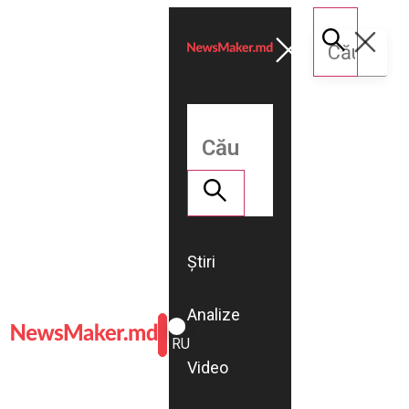
Știri
Analize
ROMÂNĂ
RU
Video