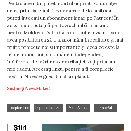
Pentru aceasta, puteți contribui printr-o donație
unică prin sistemul E-commerce de la maib sau
puteți întocmi un abonament lunar pe Patreon! În
acest mod, puteți fi parte a schimbării în bine
pentru Moldova. Datorită contribuției dvs, noi vom
avea posibilitatea să transformăm în realitate și mai
multe proiecte noi și importante și, ceea ce este la
fel de important, să rămânem independenți.
Indiferent de mărimea contribuției, veți primi un
mic cadou. Accesați linkul pentru a fi complicele
nostru. Nu este greu, ba chiar plăcut.
Susțineți NewsMaker!
,
,
,
1 septembrie
legea salarizării
Maia Sandu
majorări
Știri