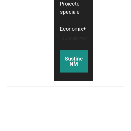
Proiecte
speciale
Economix+
Subcategorii
Susține
NM