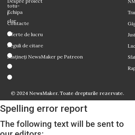
Despre proiect
NM 
totu-
Echipa
Tra
i
clar
Contacte
Găg
Oferte de lucru
Just
Reguli de citare
Luc
Susțineți NewsMaker pe Patreon
Sfat
Rap
© 2024 NewsMaker. Toate drepturile rezervate.
Spelling error report
The following text will be sent to
our editors: