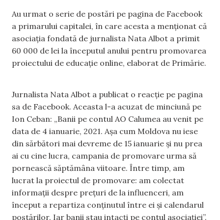
Au urmat o serie de postări pe pagina de Facebook
a primarului capitalei, în care acesta a menționat că
asociația fondată de jurnalista Nata Albot a primit
60 000 de lei la începutul anului pentru promovarea
proiectului de educație online, elaborat de Primărie.
Jurnalista Nata Albot a publicat o reacție pe pagina
sa de Facebook. Aceasta l-a acuzat de minciună pe
Ion Ceban: „Banii pe contul AO Calumea au venit pe
data de 4 ianuarie, 2021. Așa cum Moldova nu iese
din sărbători mai devreme de 15 ianuarie și nu prea
ai cu cine lucra, campania de promovare urma să
pornească săptămâna viitoare. Între timp, am
lucrat la proiectul de promovare: am colectat
informații despre prețuri de la influenceri, am
început a repartiza conținutul între ei și calendarul
postărilor. Iar banii stau intacți pe contul asociației”.