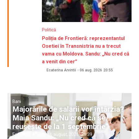
Politică
Poliția de Frontieră: reprezentantul
Osetiei în Transnistria nu a trecut
vama cu Moldova. Sandu: „Nu cred că
a venit din cer”
Ecaterina Arvintii
-
06 aug. 2026
20:55
Bani
Majorările de salarii vor întârzia?
Maia Sandu: „Nu cred că se
reușește de la 1 septembrie”
Ecaterina Arvintii
|
6 august, 2026
21:39