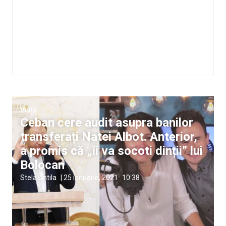
Viață
Ceban cere audit asupra banilor
transferați Natei Albot. Anterior,
a promis că „îi va socoti dinții” lui
Bolocan
Stela Untila
|
25 ianuarie, 2021
10:38