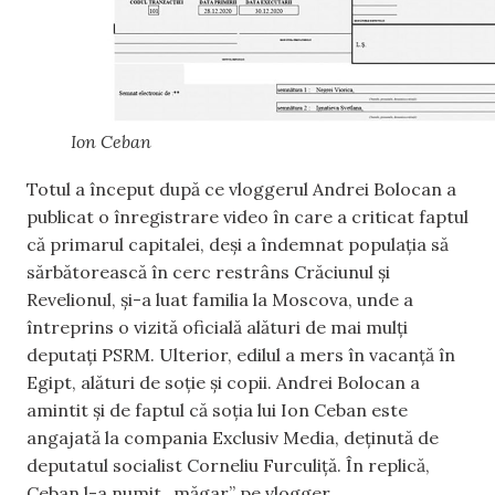
Ion Ceban
Totul a început după ce vloggerul Andrei Bolocan a
publicat o înregistrare video în care a criticat faptul
că primarul capitalei, deși a îndemnat populația să
sărbătorească în cerc restrâns Crăciunul și
Revelionul, și-a luat familia la Moscova, unde a
întreprins o vizită oficială alături de mai mulți
deputați PSRM. Ulterior, edilul a mers în vacanță în
Egipt, alături de soție și copii. Andrei Bolocan a
amintit și de faptul că soția lui Ion Ceban este
angajată la compania Exclusiv Media, deținută de
deputatul socialist Corneliu Furculiță. În replică,
Ceban l-a numit „măgar” pe vlogger.