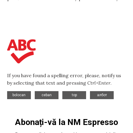
If you have found a spelling error, please, notify us
by selecting that text and pressing
Ctrl+Enter
.
,
,
,
bolocan
ceban
top
албот
Abonați-vă la NM Espresso