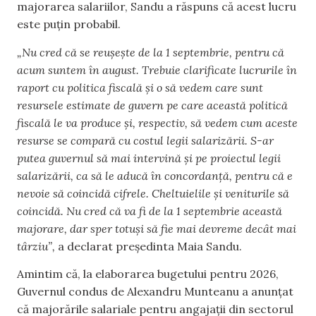
majorarea salariilor, Sandu a răspuns că acest lucru
este puțin probabil.
„Nu cred că se reușește de la 1 septembrie, pentru că
acum suntem în august. Trebuie clarificate lucrurile în
raport cu politica fiscală și o să vedem care sunt
resursele estimate de guvern pe care această politică
fiscală le va produce și, respectiv, să vedem cum aceste
resurse se compară cu costul legii salarizării. S-ar
putea guvernul să mai intervină și pe proiectul legii
salarizării, ca să le aducă în concordanță, pentru că e
nevoie să coincidă cifrele. Cheltuielile și veniturile să
coincidă. Nu cred că va fi de la 1 septembrie această
majorare, dar sper totuși să fie mai devreme decât mai
târziu”,
a declarat președinta Maia Sandu.
Amintim că, la elaborarea bugetului pentru 2026,
Guvernul condus de Alexandru Munteanu a anunțat
că majorările salariale pentru angajații din sectorul