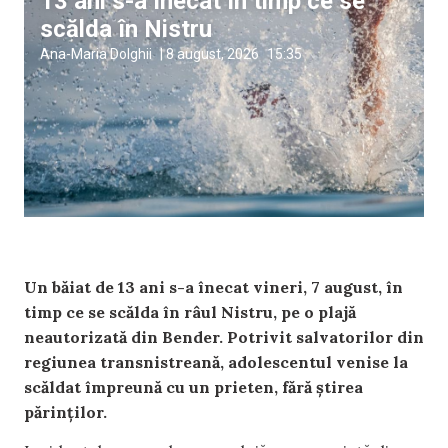
13 ani s-a înecat în timp ce se
scălda în Nistru
Ana-Maria Dolghii
|
8 august, 2026
15:35
Un băiat de 13 ani s-a înecat vineri, 7 august, în
timp ce se scălda în râul Nistru, pe o plajă
neautorizată din Bender. Potrivit salvatorilor din
regiunea transnistreană, adolescentul venise la
scăldat împreună cu un prieten, fără știrea
părinților.