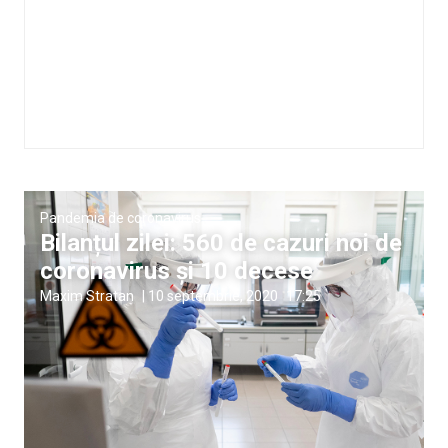
Pandemia de coronavirus
Bilanțul zilei: 560 de cazuri noi de
coronavirus și 10 decese
Maxim Stratan
|
10 septembrie, 2020
17:25