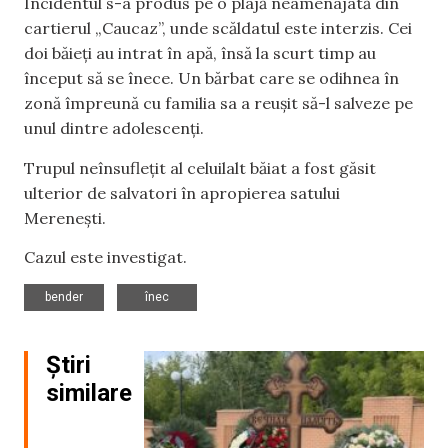
Incidentul s-a produs pe o plajă neamenajată din
cartierul „Caucaz”, unde scăldatul este interzis. Cei
doi băieți au intrat în apă, însă la scurt timp au
început să se înece. Un bărbat care se odihnea în
zonă împreună cu familia sa a reușit să-l salveze pe
unul dintre adolescenți.
Trupul neînsuflețit al celuilalt băiat a fost găsit
ulterior de salvatori în apropierea satului
Merenești.
Cazul este investigat.
,
bender
înec
Știri
similare