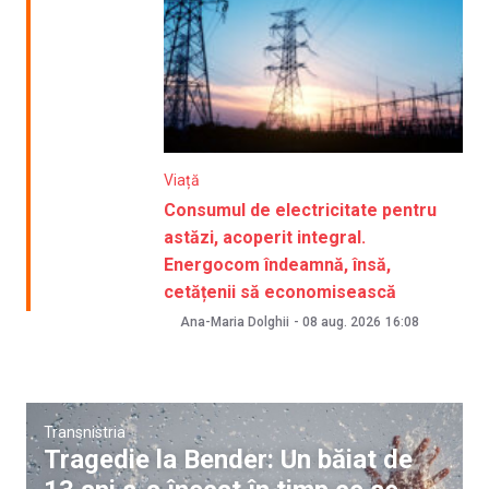
Viață
Consumul de electricitate pentru
astăzi, acoperit integral.
Energocom îndeamnă, însă,
cetățenii să economisească
Ana-Maria Dolghii
-
08 aug. 2026
16:08
Transnistria
Tragedie la Bender: Un băiat de