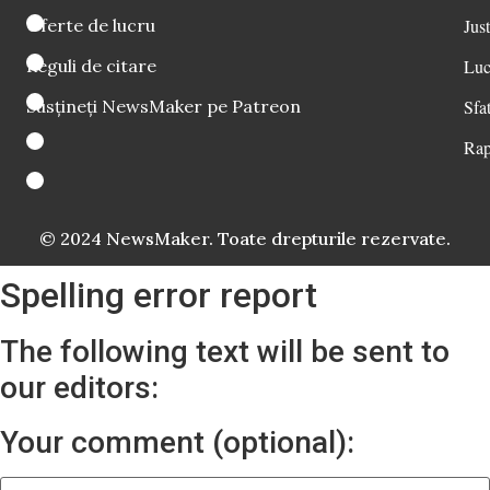
Oferte de lucru
Just
Reguli de citare
Luc
Susțineți NewsMaker pe Patreon
Sfat
Rap
© 2024 NewsMaker. Toate drepturile rezervate.
Spelling error report
The following text will be sent to
our editors:
Your comment (optional):