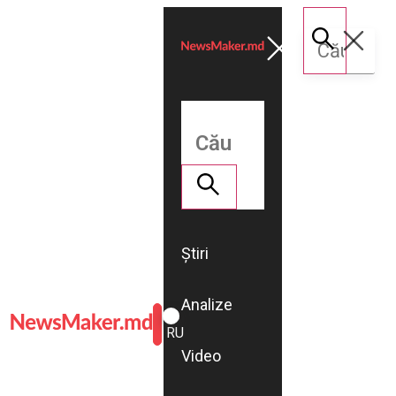
Știri
Analize
ROMÂNĂ
RU
Video