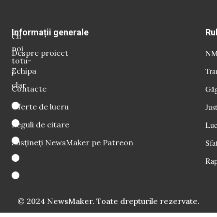
Informații generale
Ru
Cu
noi
Despre proiect
NM 
totu-
Echipa
Tra
i
clar
Contacte
Găg
Oferte de lucru
Just
Reguli de citare
Luc
Susțineți NewsMaker pe Patreon
Sfat
Rap
© 2024 NewsMaker. Toate drepturile rezervate.