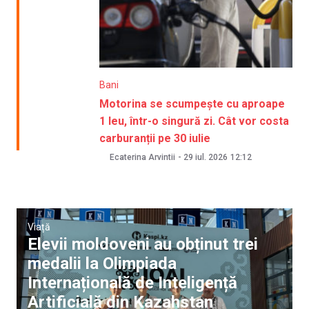
Bani
Motorina se scumpește cu aproape
1 leu, într-o singură zi. Cât vor costa
carburanții pe 30 iulie
Ecaterina Arvintii
-
29 iul. 2026
12:12
Viață
Elevii moldoveni au obținut trei
medalii la Olimpiada
Internațională de Inteligență
Artificială din Kazahstan