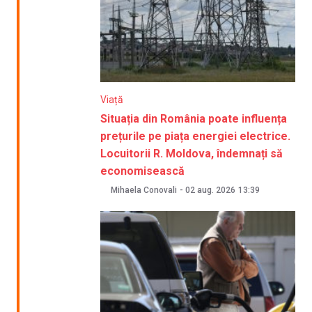
Viață
Situația din România poate influența
prețurile pe piața energiei electrice.
Locuitorii R. Moldova, îndemnați să
economisească
Mihaela Conovali
-
02 aug. 2026
13:39