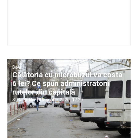
Bani
Călătoria cu microbuzul va costa
6 lei? Ce spun administratorii
rutelor din capitală
Stela Untila
|
9 ianuarie, 2020
17:29