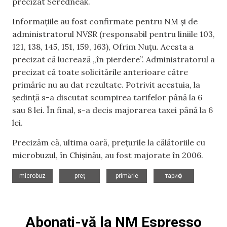
precizat Seredneak.
Informațiile au fost confirmate pentru NM și de
administratorul NVSR (responsabil pentru liniile 103,
121, 138, 145, 151, 159, 163), Ofrim Nuțu. Acesta a
precizat că lucrează „în pierdere”. Administratorul a
precizat că toate solicitările anterioare către
primărie nu au dat rezultate. Potrivit acestuia, la
ședință s-a discutat scumpirea tarifelor până la 6
sau 8 lei. În final, s-a decis majorarea taxei până la 6
lei.
Precizăm că, ultima oară, prețurile la călătoriile cu
microbuzul, în Chișinău, au fost majorate în 2006.
,
,
,
microbuz
preț
primărie
тариф
Abonați-vă la NM Espresso