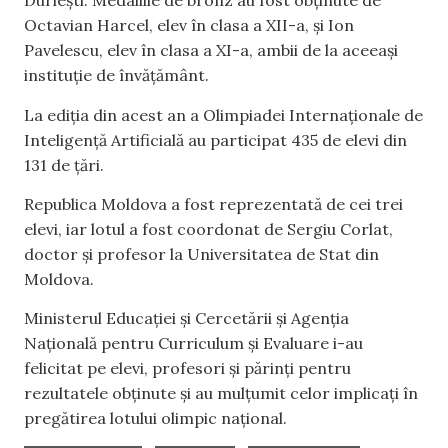
Durlești. Medaliile de bronz au fost obținute de
Octavian Harcel, elev în clasa a XII-a, și Ion
Pavelescu, elev în clasa a XI-a, ambii de la aceeași
instituție de învățământ.
La ediția din acest an a Olimpiadei Internaționale de
Inteligență Artificială au participat 435 de elevi din
131 de țări.
Republica Moldova a fost reprezentată de cei trei
elevi, iar lotul a fost coordonat de Sergiu Corlat,
doctor și profesor la Universitatea de Stat din
Moldova.
Ministerul Educației și Cercetării și Agenția
Națională pentru Curriculum și Evaluare i-au
felicitat pe elevi, profesori și părinți pentru
rezultatele obținute și au mulțumit celor implicați în
pregătirea lotului olimpic național.
,
,
,