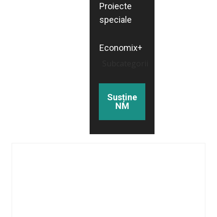
Proiecte
speciale
Economix+
Subcategorii
Susține
NM