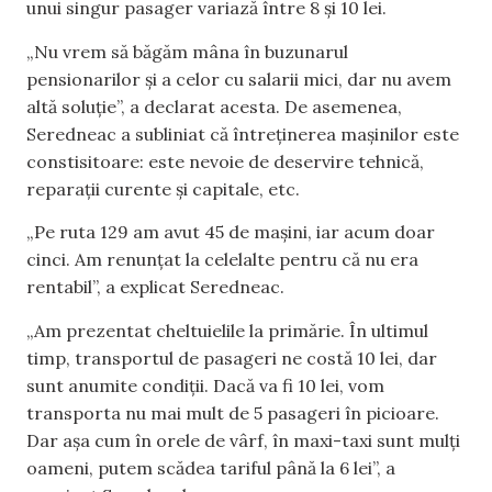
unui singur pasager variază între 8 și 10 lei.
„Nu vrem să băgăm mâna în buzunarul
pensionarilor și a celor cu salarii mici, dar nu avem
altă soluție”, a declarat acesta. De asemenea,
Seredneac a subliniat că întreținerea mașinilor este
constisitoare: este nevoie de deservire tehnică,
reparații curente și capitale, etc.
„Pe ruta 129 am avut 45 de mașini, iar acum doar
cinci. Am renunțat la celelalte pentru că nu era
rentabil”, a explicat Seredneac.
„Am prezentat cheltuielile la primărie. În ultimul
timp, transportul de pasageri ne costă 10 lei, dar
sunt anumite condiții. Dacă va fi 10 lei, vom
transporta nu mai mult de 5 pasageri în picioare.
Dar așa cum în orele de vârf, în maxi-taxi sunt mulți
oameni, putem scădea tariful până la 6 lei”, a