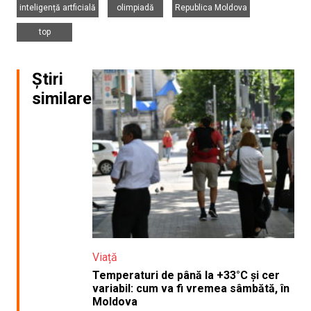
inteligență artficială
olimpiadă
Republica Moldova
top
Știri
similare
Viață
Temperaturi de până la +33°C și cer
variabil: cum va fi vremea sâmbătă, în
Moldova