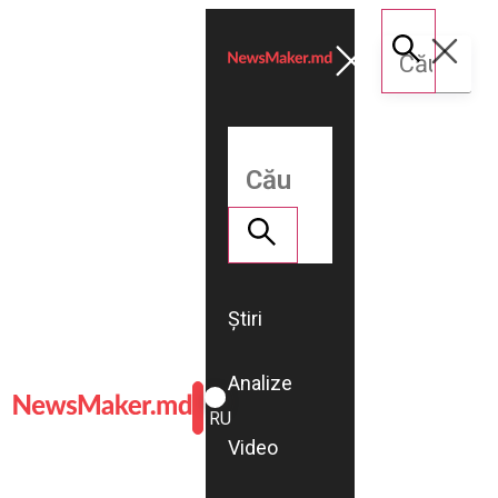
Știri
Analize
ROMÂNĂ
RU
Video