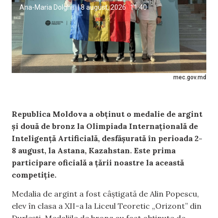
Ana-Maria Dolghii
|
8 august, 2026
11:40
mec.gov.md
Republica Moldova a obținut o medalie de argint
și două de bronz la Olimpiada Internațională de
Inteligență Artificială, desfășurată în perioada 2-
8 august, la Astana, Kazahstan. Este prima
participare oficială a țării noastre la această
competiție.
Medalia de argint a fost câștigată de Alin Popescu,
elev în clasa a XII-a la Liceul Teoretic „Orizont” din