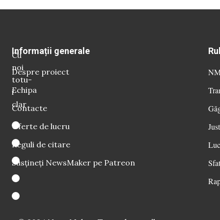
Informații generale
Ru
Cu
noi
Despre proiect
NM 
totu-
Echipa
Tra
i
clar
Contacte
Găg
Oferte de lucru
Just
Reguli de citare
Luc
Susțineți NewsMaker pe Patreon
Sfat
Rap