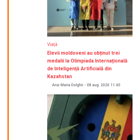
Viață
Elevii moldoveni au obținut trei
medalii la Olimpiada Internațională
de Inteligență Artificială din
Kazahstan
Ana-Maria Dolghii
-
08 aug. 2026
11:40