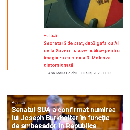
Politică
Secretară de stat, după gafa cu AI
de la Guvern: scuze publice pentru
imaginea cu stema R. Moldova
distorsionată
Ana-Maria Dolghii
-
08 aug. 2026
11:09
Politică
Senatul SUA a confirmat numirea
lui Joseph Burkhalter în funcția
de ambasador în Republica