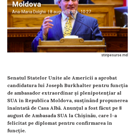
Moldova
Ana-Maria Dolghii
|
8 august, 2026
10:27
stiripesurse.md
Senatul Statelor Unite ale Americii a aprobat
candidatura lui Joseph Burkhalter pentru funcția
de ambasador extraordinar și plenipotențiar al
SUA în Republica Moldova, susținând propunerea
înaintată de Casa Albă. Anunțul a fost făcut pe 8
august de Ambasada SUA la Chișinău, care l-a
felicitat pe diplomat pentru confirmarea în
funcție.