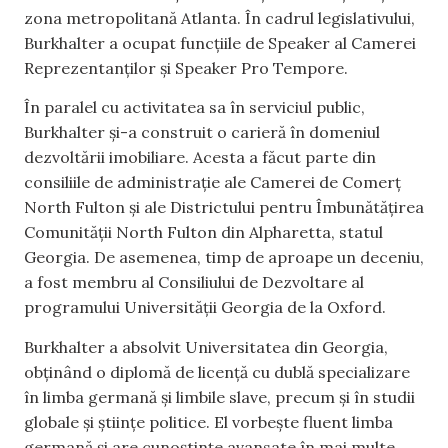
zona metropolitană Atlanta. În cadrul legislativului,
Burkhalter a ocupat funcțiile de Speaker al Camerei
Reprezentanților și Speaker Pro Tempore.
În paralel cu activitatea sa în serviciul public,
Burkhalter și-a construit o carieră în domeniul
dezvoltării imobiliare. Acesta a făcut parte din
consiliile de administrație ale Camerei de Comerț
North Fulton și ale Districtului pentru Îmbunătățirea
Comunității North Fulton din Alpharetta, statul
Georgia. De asemenea, timp de aproape un deceniu,
a fost membru al Consiliului de Dezvoltare al
programului Universității Georgia de la Oxford.
Burkhalter a absolvit Universitatea din Georgia,
obținând o diplomă de licență cu dublă specializare
în limba germană și limbile slave, precum și în studii
globale și științe politice. El vorbește fluent limba
germană și are cunoștințe avansate în mai multe