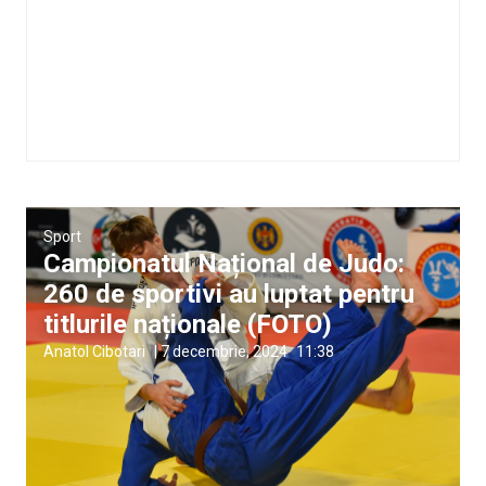
Sport
Campionatul Național de Judo:
260 de sportivi au luptat pentru
titlurile naționale (FOTO)
Anatol Cibotari
|
7 decembrie, 2024
11:38