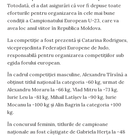
Totodată, el a dat asigurări că vor fi depuse toate
eforturile pentru organizarea în cele mai bune
condiții a Campionatului European U-23, care va
avea loc anul viitor în Republica Moldova.
La competiție a fost prezentă și Catarina Rodrigues,
vicepreședinta Federației Europene de Judo,
responsabilă pentru organizarea competițiilor sub
egida forului european.
În cadrul competiției masculine, Alexandru Tîrsînă a
obținut titlul național la categoria -60 kg, urmat de
Alexandru Moraru la -66 kg, Vlad Mitru la -73 kg,
Iurie Leu la -81 kg, Mihail Latîșev la -90 kg, Iurie
Mocanu la -100 kg și Alin Bagrin la categoria +100
kg.
În concursul feminin, titlurile de campioane
naționale au fost câștigate de Gabriela Herța la -48