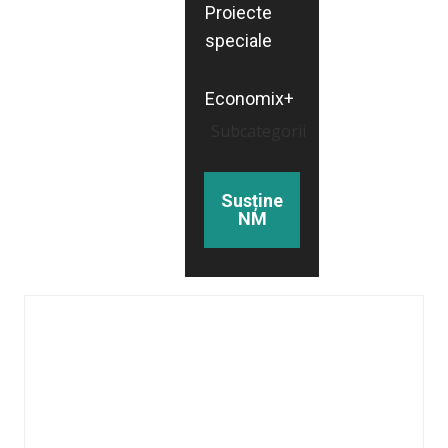
Proiecte
speciale
Economix+
Subcategorii
Susține
NM