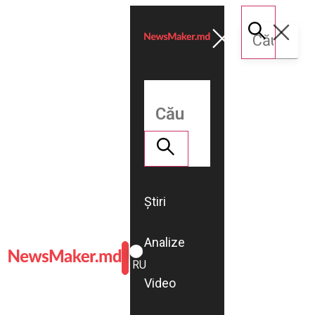
Știri
Analize
ROMÂNĂ
RU
Video