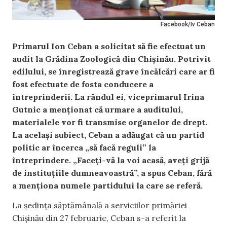
Facebook/Iv Ceban
Primarul Ion Ceban a solicitat să fie efectuat un
audit la Grădina Zoologică din Chișinău. Potrivit
edilului, se înregistrează grave încălcări care ar fi
fost efectuate de fosta conducere a
întreprinderii. La rândul ei, viceprimarul Irina
Gutnic a menționat că urmare a auditului,
materialele vor fi transmise organelor de drept.
La același subiect, Ceban a adăugat că un partid
politic ar încerca „să facă reguli” la
întreprindere. „Faceți-vă la voi acasă, aveți grijă
de instituțiile dumneavoastră”, a spus Ceban, fără
a menționa numele partidului la care se referă.
La ședința săptămânală a serviciilor primăriei
Chișinău din 27 februarie, Ceban s-a referit la