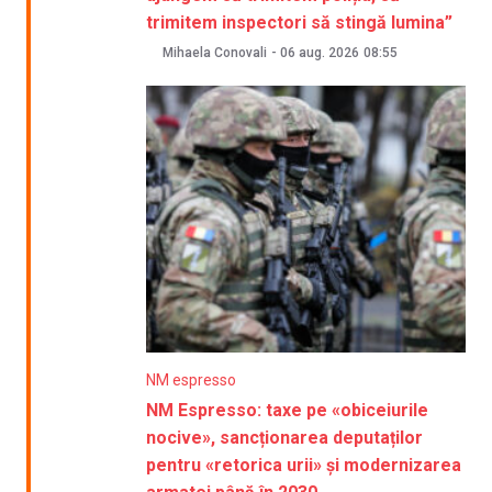
trimitem inspectori să stingă lumina”
Mihaela Conovali
-
06 aug. 2026
08:55
NM espresso
NM Espresso: taxe pe «obiceiurile
nocive», sancționarea deputaților
pentru «retorica urii» și modernizarea