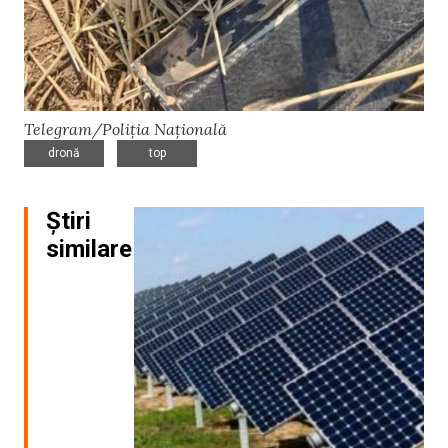
Telegram/Poliția Națională
,
dronă
top
Știri
similare