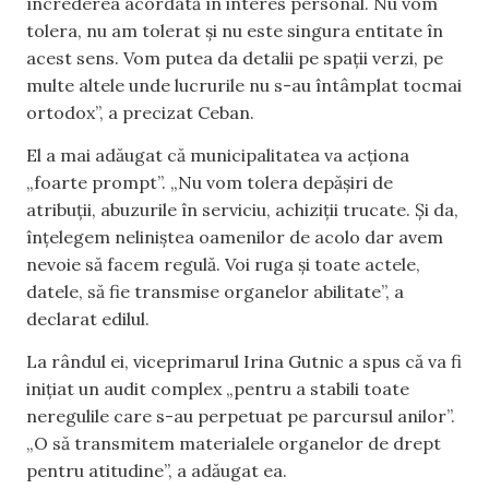
încrederea acordată în interes personal. Nu vom
tolera, nu am tolerat și nu este singura entitate în
acest sens. Vom putea da detalii pe spații verzi, pe
multe altele unde lucrurile nu s-au întâmplat tocmai
ortodox”, a precizat Ceban.
El a mai adăugat că municipalitatea va acționa
„foarte prompt”. „Nu vom tolera depășiri de
atribuții, abuzurile în serviciu, achiziții trucate. Și da,
înțelegem neliniștea oamenilor de acolo dar avem
nevoie să facem regulă. Voi ruga și toate actele,
datele, să fie transmise organelor abilitate”, a
declarat edilul.
La rândul ei, viceprimarul Irina Gutnic a spus că va fi
inițiat un audit complex „pentru a stabili toate
neregulile care s-au perpetuat pe parcursul anilor”.
„O să transmitem materialele organelor de drept
pentru atitudine”, a adăugat ea.