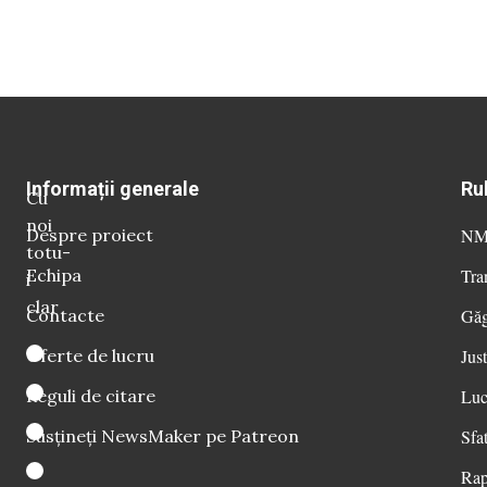
Informații generale
Ru
Cu
noi
Despre proiect
NM 
totu-
Echipa
Tra
i
clar
Contacte
Găg
Oferte de lucru
Just
Reguli de citare
Luc
Susțineți NewsMaker pe Patreon
Sfat
Rap