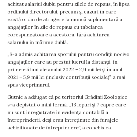
achitat salariul dublu pentru zilele de repaus, în lipsa
ordinului directorului, precum și cazuri în care
există ordin de atragere la muncă suplimentară a
angajaților în zile de repaus cu tabelarea
corespunzătoare a acestora, fără achitarea
salariului în mărime dublă.
„S-a admis achitarea sporului pentru condiții nocive
angajaților care au prestat lucrul la distanță, în
primele 5 luni ale anului 2022 – 2,9 mii lei și în anul
2021 – 5,9 mii lei (inclusiv contribuții sociale)”, a mai
spus viceprimarul.
Gutnic a adăugat că pe teritoriul Grădinii Zoologice
s-a depistat o mini fermă. „13 iepuri și 7 capre care
nu sunt înregistrate în evidența contabilă a
întreprinderii, deși erau întreținute din furajele
achiziționate de întreprindere”, a conchis ea.