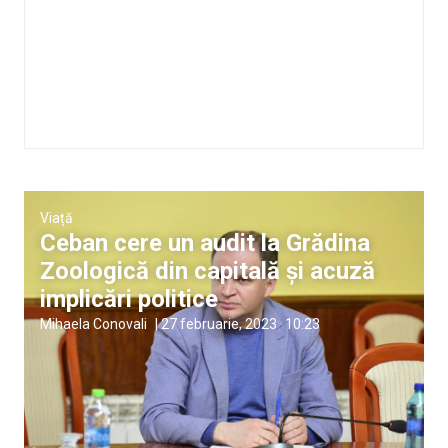
Viață
Ceban cere un audit la Grădina
Zoologică din capitală și acuză
implicări politice
Mihaela Conovali
|
27 februarie, 2023
10:23