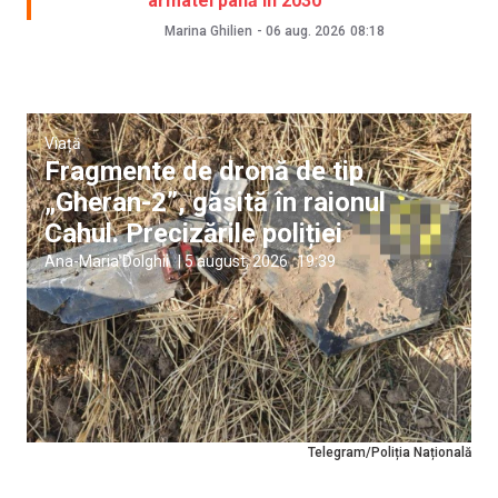
armatei până în 2030
Marina Ghilien
-
06 aug. 2026
08:18
Viață
Fragmente de dronă de tip
„Gheran-2”, găsită în raionul
Cahul. Precizările poliției
Ana-Maria Dolghii
|
5 august, 2026
19:39
Telegram/Poliția Națională