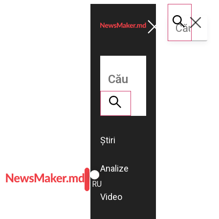
Știri
Analize
ROMÂNĂ
RU
Video