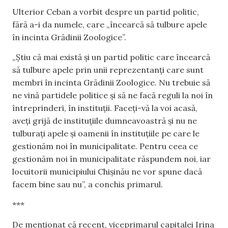
Ulterior Ceban a vorbit despre un partid politic,
fără a-i da numele, care „încearcă să tulbure apele
în incinta Grădinii Zoologice”.
„Știu că mai există și un partid politic care încearcă
să tulbure apele prin unii reprezentanți care sunt
membri în incinta Grădinii Zoologice. Nu trebuie să
ne vină partidele politice și să ne facă reguli la noi în
întreprinderi, în instituții. Faceți-vă la voi acasă,
aveți grijă de instituțiile dumneavoastră și nu ne
tulburați apele și oamenii în instituțiile pe care le
gestionăm noi în municipalitate. Pentru ceea ce
gestionăm noi în municipalitate răspundem noi, iar
locuitorii municipiului Chișinău ne vor spune dacă
facem bine sau nu”, a conchis primarul.
***
De menționat că recent, viceprimarul capitalei Irina