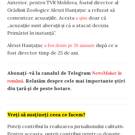
Anterior, pentru TVR Moldova, fostul director al
Grădinii Zoologice Alexei Hanţaţuc a refuzat să
a spus
comenteze acuzațiile. Acesta
doar că
„acuzaţiie sunt aberaţii şi că a atacat decizia
Primăriei în instanţă”.
a fost demis pe 26 ianuarie
Alexei Hanţaţuc
după ce a
fost director timp de 25 de ani.
NewsMaker în
Abonați-vă la canalul de Telegram
română.
Relatăm despre cele mai importante știri
din țară și de peste hotare.
Vreți să susțineți ceea ce facem?
Puteți contribui la realizarea jurnalismului calitativ.
Pentru aceasta, puteți contribui printr-o donație