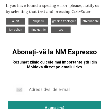
If you have found a spelling error, please, notify us
by selecting that text and pressing
Ctrl+Enter
.
,
,
,
,
audit
chișinău
grădina zoologică
intreprindere
,
,
ion ceban
irina gutnic
top
Abonați-vă la NM Espresso
Rezumat zilnic cu cele mai importante știri din
Moldova direct pe emailul dvs