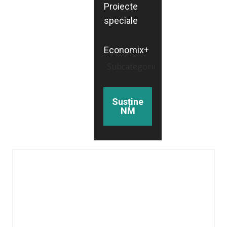
Proiecte
speciale
Economix+
Subcategorii
Susține
NM