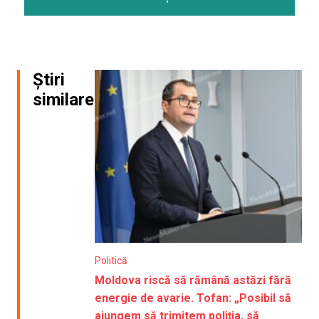
Știri
similare
Politică
Moldova riscă să rămână astăzi fără
energie de avarie. Tofan: „Posibil să
ajungem să trimitem poliția, să