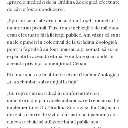
„gravele încălcări de la Grădina Zoologică efectuate
de către fosta conducere”.
„Sporuri salariale erau puse doar la șefi, muncitorii
nu meritau premii. Plus, toate achizițiile de milioane
erau efectuate fără licitații publice. Am văzut că sunt
unele opuneri în colectivul de la Grădina Zoologică
pentru faptul că au fost unii sau alții somați să scrie
explicații la această etapă. Vom face și un audit în
această privință”, a menționat Ceban.
El a mai spus că în ultimii trei ani Grădina Zoologică
„s-a schimbat substanțial la față”.
„Cu regret nu se ridică în conformitate cu
indicatorii din plan acele acțiuni care trebuiau să fie
implementate. Da, Grădina Zoologică din Chișinău a
devenit o carte de vizită, dar asta nu înseamnă că
cineva trebuie să utilizeze banul public sau