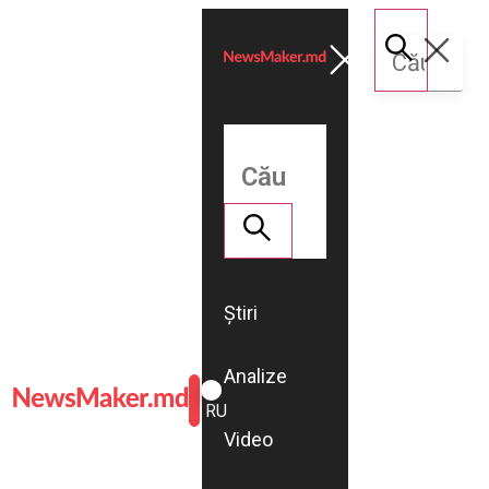
Știri
Analize
ROMÂNĂ
RU
Video