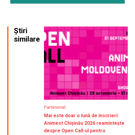
Știri
similare
Parteneriat
Mai este doar o lună de înscrieri:
Animest Chișinău 2026 reamintește
despre Open Call-ul pentru