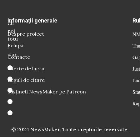
Informații generale
Ru
Cu
noi
Despre proiect
NM 
totu-
Echipa
Tra
i
clar
Contacte
Găg
Oferte de lucru
Just
Reguli de citare
Luc
Susțineți NewsMaker pe Patreon
Sfat
Rap
© 2024 NewsMaker. Toate drepturile rezervate.