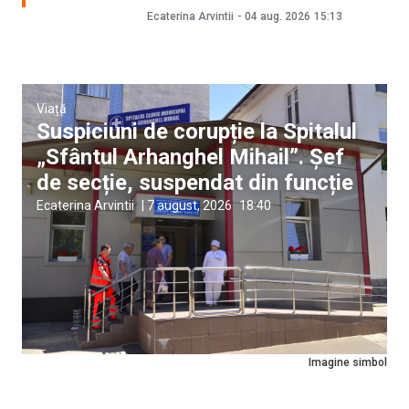
Ecaterina Arvintii
-
04 aug. 2026
15:13
Viață
Suspiciuni de corupție la Spitalul
„Sfântul Arhanghel Mihail”. Șef
de secție, suspendat din funcție
Ecaterina Arvintii
|
7 august, 2026
18:40
Imagine simbol