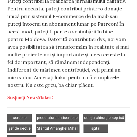
Puteți contribui la realizarea jurnalismului calitativ.
Pentru aceasta, puteți contribui printr-o donație
unică prin sistemul E-commerce de la maib sau
puteți întocmi un abonament lunar pe Patreon! În
acest mod, puteți fi parte a schimbării în bine
pentru Moldova. Datorită contribuției dvs, noi vom
avea posibilitatea să transformăm în realitate și mai
multe proiecte noi și importante și, ceea ce este la
fel de important, să rămânem independenți.
Indiferent de mărimea contribuției, veți primi un
mic cadou. Accesați linkul pentru a fi complicele
nostru. Nu este greu, ba chiar plăcut.
Susțineți NewsMaker!
,
,
,
corupție
procuratura anticorupție
secția chirurgie septică
,
,
,
șef de secție
Sfântul Arhanghel Mihail
spital