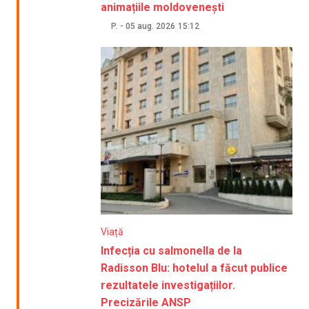
animațiile moldovenești
P.
-
05 aug. 2026
15:12
Viață
Infecția cu salmonella de la
Radisson Blu: hotelul a făcut publice
rezultatele investigațiilor.
Precizările ANSP