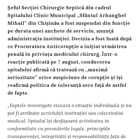
Șeful Secției Chirurgie Septică din cadrul
Spitalului Clinic Municipal „Sfântul Arhanghel
Mihail” din Chișinău a fost suspendat din funcție
pe durata unei anchete de serviciu, anunță
administrația instituției. Decizia a fost luată după
ce Procuratura Anticorupție a inițiat urmărirea
penală în privința medicului chirurg. Într-o
reacție publicată pe 7 august, conducerea
spitalului afirmă că tratează cu „maximă
seriozitate” orice suspiciune de corupție și își
reafirmă politica de toleranță zero față de astfel
de fapte.
„Faptele investigate vizează o situație individuală și nu
pot fi atribuite activității instituției sau colectivului
medical. Spitalul își desfășoară activitatea in
conformitate cu prevederile legale, principiile
transparenței, integrității și responsabilității față de