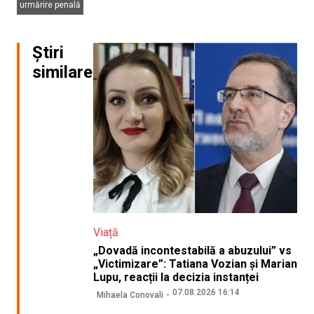
urmărire penală
Știri
similare
Viață
„Dovadă incontestabilă a abuzului” vs
„Victimizare”: Tatiana Vozian și Marian
Lupu, reacții la decizia instanței
07.08.2026 16:14
Mihaela Conovali