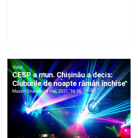
Viață
CESP a mun. Chișinău a decis:
Cluburile de noapte rămân închise
Maxim Stratan
|
8 mai, 2021
16:56