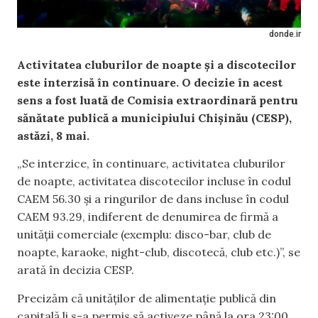
donde.ir
Activitatea cluburilor de noapte și a discotecilor
este interzisă în continuare. O decizie în acest
sens a fost luată de Comisia extraordinară pentru
sănătate publică a municipiului Chișinău (CESP),
astăzi, 8 mai.
„Se interzice, în continuare, activitatea cluburilor
de noapte, activitatea discotecilor incluse în codul
CAEM 56.30 şi a ringurilor de dans incluse în codul
CAEM 93.29, indiferent de denumirea de firmă a
unităţii comerciale (exemplu: disco-bar, club de
noapte, karaoke, night-club, discotecă, club etc.)”, se
arată în decizia CESP.
Precizăm că unităților de alimentație publică din
capitală li s-a permis să activeze până la ora 23:00.