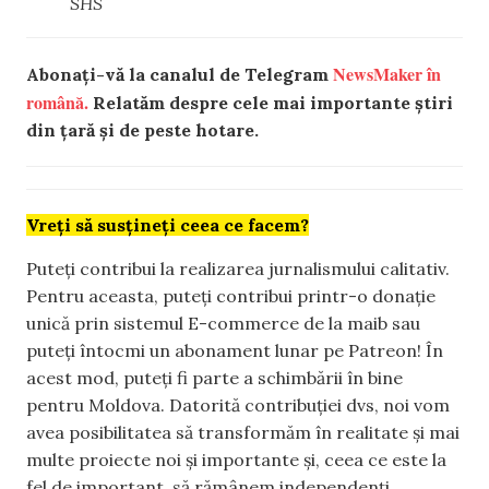
SHS
NewsMaker în
Abonați-vă la canalul de Telegram
română.
Relatăm despre cele mai importante știri
din țară și de peste hotare.
Vreți să susțineți ceea ce facem?
Puteți contribui la realizarea jurnalismului calitativ.
Pentru aceasta, puteți contribui printr-o donație
unică prin sistemul E-commerce de la maib sau
puteți întocmi un abonament lunar pe Patreon! În
acest mod, puteți fi parte a schimbării în bine
pentru Moldova. Datorită contribuției dvs, noi vom
avea posibilitatea să transformăm în realitate și mai
multe proiecte noi și importante și, ceea ce este la
fel de important, să rămânem independenți.