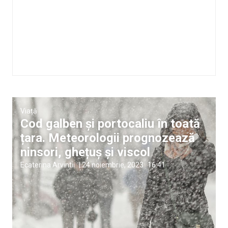
Viață
Cod galben și portocaliu în toată
țara. Meteorologii prognozează
ninsori, ghețuș și viscol
Ecaterina Arvintii
|
24 noiembrie, 2023
16:41