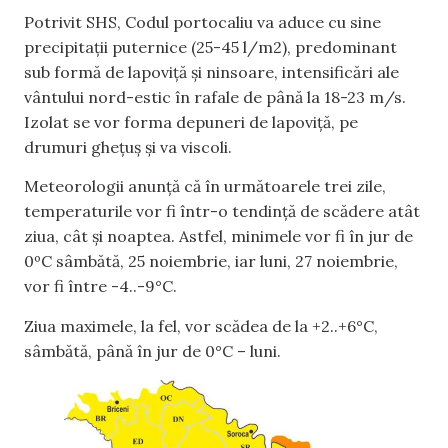
Potrivit SHS, Codul portocaliu va aduce cu sine
precipitații puternice (25-45 l/m2), predominant
sub formă de lapoviță și ninsoare, intensificări ale
vântului nord-estic în rafale de până la 18-23 m/s.
Izolat se vor forma depuneri de lapoviță, pe
drumuri ghețuș și va viscoli.
Meteorologii anunță că în următoarele trei zile,
temperaturile vor fi într-o tendință de scădere atât
ziua, cât și noaptea. Astfel, minimele vor fi în jur de
0ºC sâmbătă, 25 noiembrie, iar luni, 27 noiembrie,
vor fi între -4..-9°C.
Ziua maximele, la fel, vor scădea de la +2..+6°C,
sâmbătă, până în jur de 0°C – luni.