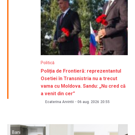
Politică
Poliția de Frontieră: reprezentantul
Osetiei în Transnistria nu a trecut
vama cu Moldova. Sandu: „Nu cred că
a venit din cer”
Ecaterina Arvintii
-
06 aug. 2026
20:55
Bani