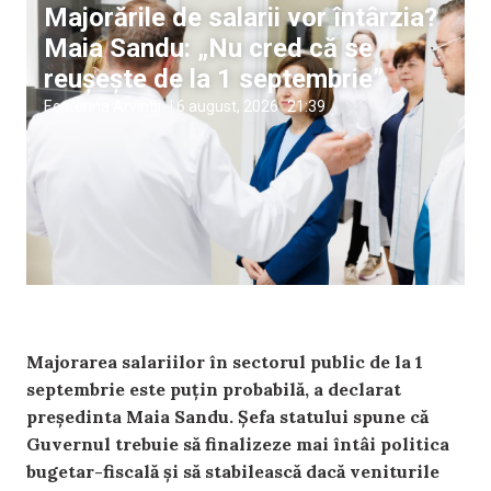
Majorările de salarii vor întârzia?
Maia Sandu: „Nu cred că se
reușește de la 1 septembrie”
Ecaterina Arvintii
|
6 august, 2026
21:39
Majorarea salariilor în sectorul public de la 1
septembrie este puțin probabilă, a declarat
președinta Maia Sandu. Șefa statului spune că
Guvernul trebuie să finalizeze mai întâi politica
bugetar-fiscală și să stabilească dacă veniturile