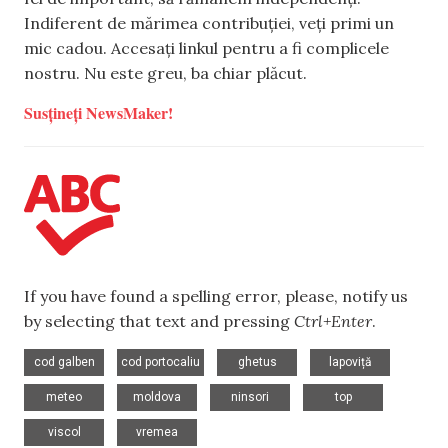
Indiferent de mărimea contribuției, veți primi un
mic cadou. Accesați linkul pentru a fi complicele
nostru. Nu este greu, ba chiar plăcut.
Susțineți NewsMaker!
If you have found a spelling error, please, notify us
by selecting that text and pressing
Ctrl+Enter
.
,
,
,
,
cod galben
cod portocaliu
ghetus
lapoviță
,
,
,
,
meteo
moldova
ninsori
top
,
viscol
vremea