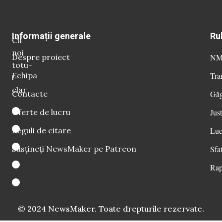
Informații generale
Ru
Cu
noi
Despre proiect
NM 
totu-
Echipa
Tra
i
clar
Contacte
Găg
Oferte de lucru
Just
Reguli de citare
Luc
Susțineți NewsMaker pe Patreon
Sfat
Rap
© 2024 NewsMaker. Toate drepturile rezervate.