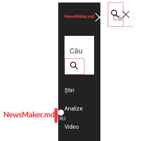
Știri
Analize
ROMÂNĂ
RU
Video