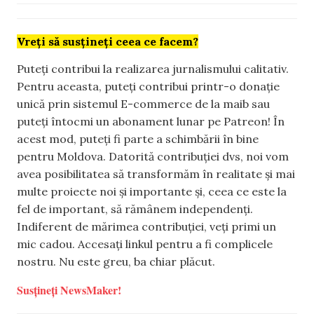
Vreți să susțineți ceea ce facem?
Puteți contribui la realizarea jurnalismului calitativ.
Pentru aceasta, puteți contribui printr-o donație
unică prin sistemul E-commerce de la maib sau
puteți întocmi un abonament lunar pe Patreon! În
acest mod, puteți fi parte a schimbării în bine
pentru Moldova. Datorită contribuției dvs, noi vom
avea posibilitatea să transformăm în realitate și mai
multe proiecte noi și importante și, ceea ce este la
fel de important, să rămânem independenți.
Indiferent de mărimea contribuției, veți primi un
mic cadou. Accesați linkul pentru a fi complicele
nostru. Nu este greu, ba chiar plăcut.
Susțineți NewsMaker!