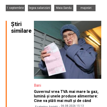
,
,
,
1 septembrie
legea salarizării
Maia Sandu
majorări
Știri
similare
Bani
Guvernul vrea TVA mai mare la gaz,
lumină și unele produse alimentare:
Cine va plăti mai mult și de când
06.08.2026 15:13
Ecaterina Arvintii