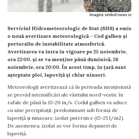
Imagine simbol/news.ro
Serviciul Hidrometeorologic de Stat (SHS) a emis
o nouă avertizare meteorologică – Cod galben și
portocaliu de instabilitate atmosferică.
Avertizarea va intra în vigoare pe 25 noiembrie,
ora 22:00, și se va menține până duminică, 26
noiembrie, ora 20:00. În acest timp, în țară sunt
așteptate ploi, lapoviță și chiar ninsori.
Meteorologii avertizează că în perioada menționată
se prevăd intensificări ale vântului nord-vestic în
rafale de până la 15-20 m/s. Codul galben va aduce
cu sine precipitații, predominant sub formă de
lapoviță și ninsoare, izolat puternice (15-25 l/m2).
De asemenea, izolat se vor forma depuneri de
lapoviță.