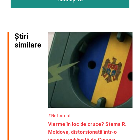
Știri
similare
#Neformat
Vierme în loc de cruce? Stema R.
Moldova, distorsionată într-o
imagine publicată de Guvern