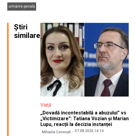
urmărire penală
Știri
similare
Viață
„Dovadă incontestabilă a abuzului” vs
„Victimizare”: Tatiana Vozian și Marian
Lupu, reacții la decizia instanței
07.08.2026 16:14
Mihaela Conovali