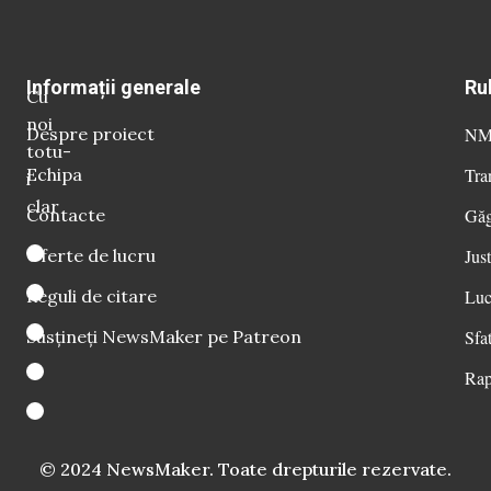
Informații generale
Ru
Cu
noi
Despre proiect
NM 
totu-
Echipa
Tra
i
clar
Contacte
Găg
Oferte de lucru
Just
Reguli de citare
Luc
Susțineți NewsMaker pe Patreon
Sfat
Rap
© 2024 NewsMaker. Toate drepturile rezervate.