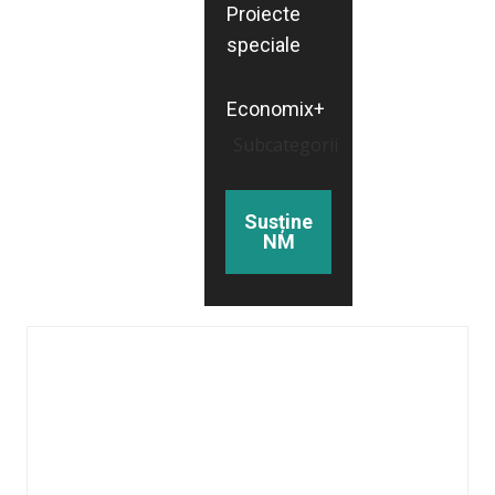
Proiecte
speciale
Economix+
Subcategorii
Susține
NM