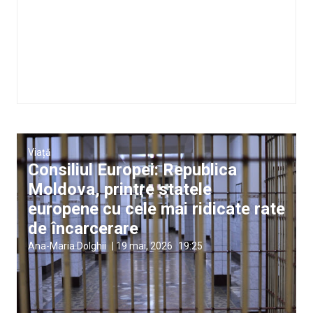
Viață
Consiliul Europei: Republica
Moldova, printre statele
europene cu cele mai ridicate rate
de încarcerare
Ana-Maria Dolghii
|
19 mai, 2026
19:25