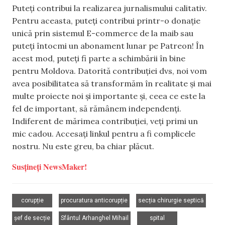
Puteți contribui la realizarea jurnalismului calitativ.
Pentru aceasta, puteți contribui printr-o donație
unică prin sistemul E-commerce de la maib sau
puteți întocmi un abonament lunar pe Patreon! În
acest mod, puteți fi parte a schimbării în bine
pentru Moldova. Datorită contribuției dvs, noi vom
avea posibilitatea să transformăm în realitate și mai
multe proiecte noi și importante și, ceea ce este la
fel de important, să rămânem independenți.
Indiferent de mărimea contribuției, veți primi un
mic cadou. Accesați linkul pentru a fi complicele
nostru. Nu este greu, ba chiar plăcut.
Susțineți NewsMaker!
,
,
,
corupție
procuratura anticorupție
secția chirurgie septică
,
,
,
șef de secție
Sfântul Arhanghel Mihail
spital