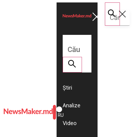
Știri
Analize
ROMÂNĂ
RU
Video