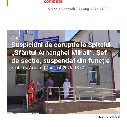
combate
Mihaela Conovali
-
07 aug. 2026
14:08
Viață
Suspiciuni de corupție la Spitalul
„Sfântul Arhanghel Mihail”. Șef
de secție, suspendat din funcție
Ecaterina Arvintii
|
7 august, 2026
18:40
Imagine simbol