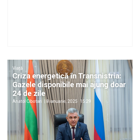
Viață
Criza energetică în Transnistria:
Gazele disponibile mai ajung doar
24 de zile
Anatol Cibotari
|
8 ianuarie, 2025
15:29