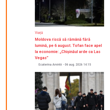
Viață
Moldova riscă să rămână fără
lumină, pe 6 august. Tofan face apel
la economie: „Chișinăul arde ca Las
Vegas”
Ecaterina Arvintii
-
06 aug. 2026
14:15