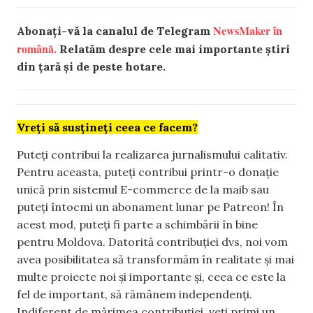
NewsMaker în
Abonați-vă la canalul de Telegram
română.
Relatăm despre cele mai importante știri
din țară și de peste hotare.
Vreți să susțineți ceea ce facem?
Puteți contribui la realizarea jurnalismului calitativ.
Pentru aceasta, puteți contribui printr-o donație
unică prin sistemul E-commerce de la maib sau
puteți întocmi un abonament lunar pe Patreon! În
acest mod, puteți fi parte a schimbării în bine
pentru Moldova. Datorită contribuției dvs, noi vom
avea posibilitatea să transformăm în realitate și mai
multe proiecte noi și importante și, ceea ce este la
fel de important, să rămânem independenți.
Indiferent de mărimea contribuției, veți primi un