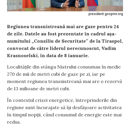
president.gospmr.org
Regiunea transnistreană mai are gaze pentru 24
de zile. Datele au fost prezentate în cadrul așa-
numitului „Consiliu de Securitate” de la Tiraspol,
convocat de către liderul nerecunoscut, Vadim
Krasnoselski, în data de 8 ianuarie.
Localitățile din stânga Nistrului consumau în medie
270 de mii de metri cubi de gaze pe zi, iar pe
moment regiunea transnistreană mai are o rezervă
de 13 milioane de metri cubi.
În contextul crizei energetice, întreprinderile din
regiune sunt încurajate să își desfășoare activitatea
în timpul nopții, când consumul de energie este mai
redus.