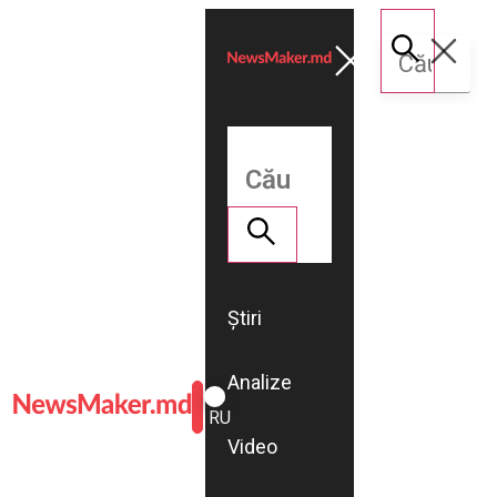
Știri
Analize
ROMÂNĂ
RU
Video