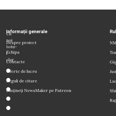
Informații generale
Ru
Cu
noi
Despre proiect
NM 
totu-
Echipa
Tra
i
clar
Contacte
Găg
Oferte de lucru
Just
Reguli de citare
Luc
Susțineți NewsMaker pe Patreon
Sfat
Rap