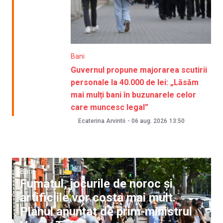
Bani
Guvernul propune majorarea scutirii
personale la 40.000 de lei: „Lăsăm
mai mulți bani în buzunarele celor
care muncesc legal”
Ecaterina Arvintii
-
06 aug. 2026
13:50
Bani
Fumatul, jocurile de noroc și
artificiile vor costa mai mult.
Planul anunțat de prim-ministrul