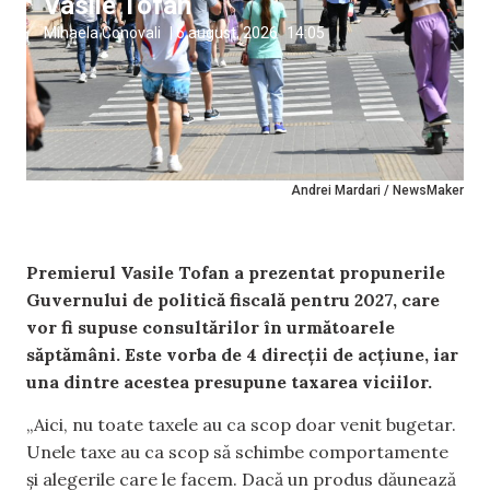
Vasile Tofan
Mihaela Conovali
|
6 august, 2026
14:05
Andrei Mardari / NewsMaker
Premierul Vasile Tofan a prezentat propunerile
Guvernului de politică fiscală pentru 2027, care
vor fi supuse consultărilor în următoarele
săptămâni. Este vorba de 4 direcții de acțiune, iar
una dintre acestea presupune taxarea viciilor.
„Aici, nu toate taxele au ca scop doar venit bugetar.
Unele taxe au ca scop să schimbe comportamente
și alegerile care le facem. Dacă un produs dăunează