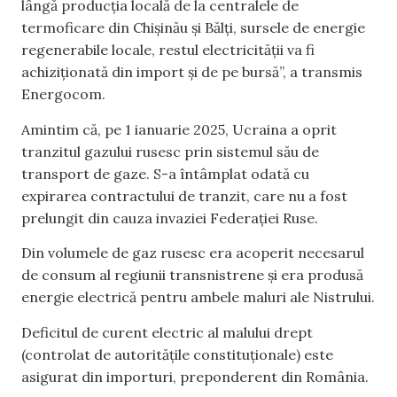
lângă producția locală de la centralele de
termoficare din Chișinău și Bălți, sursele de energie
regenerabile locale, restul electricității va fi
achiziționată din import și de pe bursă”, a transmis
Energocom.
Amintim că, pe 1 ianuarie 2025, Ucraina a oprit
tranzitul gazului rusesc prin sistemul său de
transport de gaze. S-a întâmplat odată cu
expirarea contractului de tranzit, care nu a fost
prelungit din cauza invaziei Federației Ruse.
Din volumele de gaz rusesc era acoperit necesarul
de consum al regiunii transnistrene și era produsă
energie electrică pentru ambele maluri ale Nistrului.
Deficitul de curent electric al malului drept
(controlat de autoritățile constituționale) este
asigurat din importuri, preponderent din România.