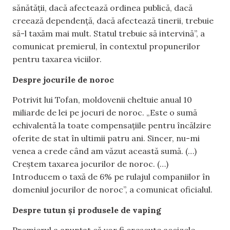
sănătății, dacă afectează ordinea publică, dacă
creează dependență, dacă afectează tinerii, trebuie
să-l taxăm mai mult. Statul trebuie să intervină”, a
comunicat premierul, în contextul propunerilor
pentru taxarea viciilor.
Despre jocurile de noroc
Potrivit lui Tofan, moldovenii cheltuie anual 10
miliarde de lei pe jocuri de noroc. „Este o sumă
echivalentă la toate compensațiile pentru încălzire
oferite de stat în ultimii patru ani. Sincer, nu-mi
venea a crede când am văzut această sumă. (…)
Creștem taxarea jocurilor de noroc. (…)
Introducem o taxă de 6% pe rulajul companiilor în
domeniul jocurilor de noroc”, a comunicat oficialul.
Despre tutun și produsele de vaping
Premierul a anunțat că vor fi crescute accizele