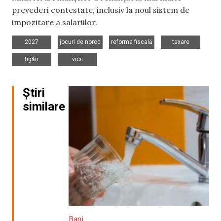
prevederi contestate, inclusiv la noul sistem de
impozitare a salariilor.
,
,
,
,
2027
jocuri de noroc
reforma fiscală
taxare
,
țigări
vicii
Știri
similare
Bani