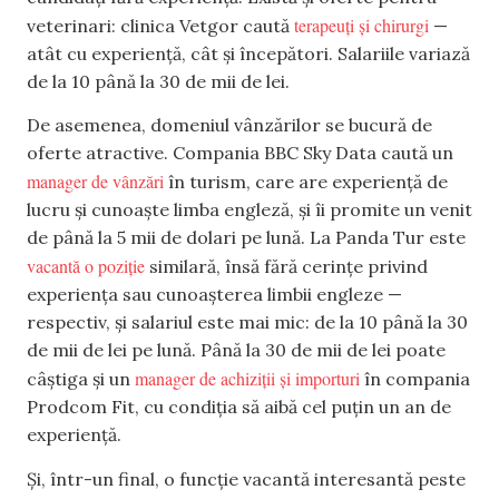
terapeuți și chirurgi
veterinari: clinica Vetgor caută
—
atât cu experiență, cât și începători. Salariile variază
de la 10 până la 30 de mii de lei.
De asemenea, domeniul vânzărilor se bucură de
oferte atractive. Compania BBC Sky Data caută un
manager de vânzări
în turism, care are experiență de
lucru și cunoaște limba engleză, și îi promite un venit
de până la 5 mii de dolari pe lună. La Panda Tur este
vacantă o poziție
similară, însă fără cerințe privind
experiența sau cunoașterea limbii engleze —
respectiv, și salariul este mai mic: de la 10 până la 30
de mii de lei pe lună. Până la 30 de mii de lei poate
manager de achiziții și importuri
câștiga și un
în compania
Prodcom Fit, cu condiția să aibă cel puțin un an de
experiență.
Și, într-un final, o funcție vacantă interesantă peste