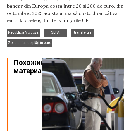
bancar din Europa costa între 20 și 200 de euro, din
octombrie 2025 acesta urma să coste doar câțiva
euro, la aceleași tarife ca în țările UE.
,
,
,
Republica Moldova
SEPA
transferuri
Zona unică de plăți în euro
Похожие
материалы