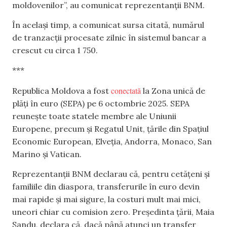
moldovenilor”, au comunicat reprezentanții BNM.
În același timp, a comunicat sursa citată, numărul
de tranzacții procesate zilnic în sistemul bancar a
crescut cu circa 1 750.
***
conectată
Republica Moldova a fost
la Zona unică de
plăți în euro (SEPA) pe 6 octombrie 2025. SEPA
reunește toate statele membre ale Uniunii
Europene, precum și Regatul Unit, țările din Spațiul
Economic European, Elveția, Andorra, Monaco, San
Marino și Vatican.
Reprezentanții BNM declarau că, pentru cetățeni și
familiile din diaspora, transferurile în euro devin
mai rapide și mai sigure, la costuri mult mai mici,
uneori chiar cu comision zero. Președinta țării, Maia
Sandu, declara că, dacă până atunci un transfer