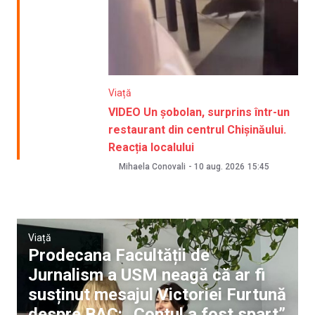
Viață
VIDEO Un șobolan, surprins într-un
restaurant din centrul Chișinăului.
Reacția localului
Mihaela Conovali
-
10 aug. 2026
15:45
Viață
Prodecana Facultății de
Jurnalism a USM neagă că ar fi
susținut mesajul Victoriei Furtună
despre BAC: „Contul a fost spart”