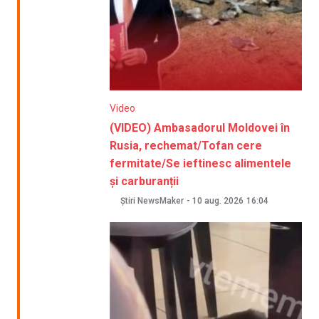
Video
(VIDEO) Ambasadorul Moldovei în
Rusia, rechemat/Tofan cere
fermitate/Se ieftinesc alimentele
și carburanții
Știri NewsMaker
-
10 aug. 2026
16:04