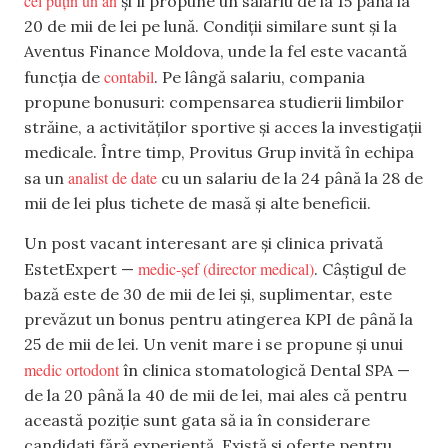
cel puțin un an
și îi propune un salariu de la 15 până la
20 de mii de lei pe lună. Condiții similare sunt și la
Aventus Finance Moldova, unde la fel este vacantă
contabil
funcția de
. Pe lângă salariu, compania
propune bonusuri: compensarea studierii limbilor
străine, a activităților sportive și acces la investigații
medicale. Între timp, Provitus Grup invită în echipa
analist de date
sa un
cu un salariu de la 24 până la 28 de
mii de lei plus tichete de masă și alte beneficii.
Un post vacant interesant are și clinica privată
medic-șef (director medical)
EstetExpert —
. Câștigul de
bază este de 30 de mii de lei și, suplimentar, este
prevăzut un bonus pentru atingerea KPI de până la
25 de mii de lei. Un venit mare i se propune și unui
medic ortodont
în clinica stomatologică Dental SPA —
de la 20 până la 40 de mii de lei, mai ales că pentru
această poziție sunt gata să ia în considerare
candidați fără experiență. Există și oferte pentru