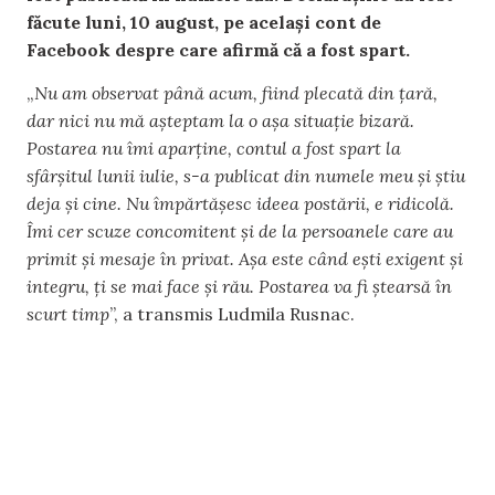
făcute luni, 10 august, pe același cont de
Facebook despre care afirmă că a fost spart.
„
Nu am observat până acum, fiind plecată din țară,
dar nici nu mă aşteptam la o aşa situaţie bizară.
Postarea nu îmi aparţine, contul a fost spart la
sfârşitul lunii iulie, s-a publicat din numele meu şi ştiu
deja şi cine. Nu împărtăşesc ideea postării, e ridicolă.
Îmi cer scuze concomitent şi de la persoanele care au
primit şi mesaje în privat. Aşa este când eşti exigent şi
integru, ţi se mai face şi rău. Postarea va fi ştearsă în
scurt timp
”, a transmis Ludmila Rusnac.