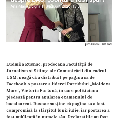
Ana-Maria Dolghii
|
10 august, 2026
17:37
jurnalism.usm.md
Ludmila Rusnac, prodecana Facultății de
Jurnalism și Științe ale Comunicării din cadrul
USM, neagă că a distribuit pe pagina sa de
Facebook o postare a liderei Partidului „Moldova
Mare”, Victoria Furtună, în care politiciana
pledează pentru anularea examenului de
bacalaureat. Rusnac susține că pagina sa a fost
compromisă la sfârșitul lunii iulie, iar postarea a
fost publicată în numele său. Declarațiile au fost