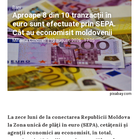
Bani
Aproape 8 din 10 tranzacții în
euro sunt efectuate prin SEPA.
Cât au economisit moldovenii
Mihaela Conovali
|
10 august, 2026
17:05
pixabay.com
La zece luni de la conectarea Republicii Moldova
la Zona unică de plăți în euro (SEPA), cetățenii și
agenții economici au economisit, în total,