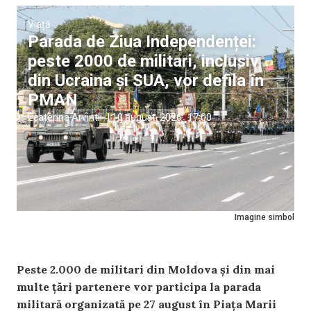
Viață
Parada de Ziua Independenței:
peste 2000 de militari, inclusiv
din Ucraina și SUA, vor defila în
PMAN
Ecaterina Arvintii
|
10 august, 2026
17:00
Imagine simbol
Peste 2.000 de militari din Moldova și din mai
multe țări partenere vor participa la parada
militară organizată pe 27 august în Piața Marii