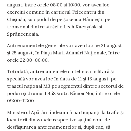
august, între orele 08:00 și 10:00, vor avea loc
exerciții comune în cartierul Telecentru din
Chișinău, sub podul de pe șoseaua Hâncești, pe
tronsonul dintre străzile Lech Kaczyński și
Sprâncenoaia.
Antrenamentele generale vor avea loc pe 21 august
și 25 august, în Piața Marii Adunări Naționale, între
orele 22:00–00:00.
Totodată, antrenamentele cu tehnica militară și
specială vor avea loc în data de 11 și 13 august, pe
traseul național M3 pe segmentul dintre sectorul de
poduri și drumul L458 și str. Băcioii Noi, între orele
09:00-12:00.
Ministerul Apărării îndeamnă participanții la trafic și
locuitorii din zonele respective să țină cont de
desfășurarea antrenamentelor și, după caz, să