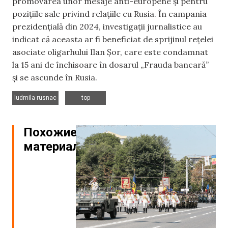
promovarea unor mesaje anti-europene și pentru
pozițiile sale privind relațiile cu Rusia. În campania
prezidențială din 2024, investigații jurnalistice au
indicat că aceasta ar fi beneficiat de sprijinul rețelei
asociate oligarhului Ilan Șor, care este condamnat
la 15 ani de închisoare în dosarul „Frauda bancară”
și se ascunde în Rusia.
,
ludmila rusnac
top
Похожие
материалы