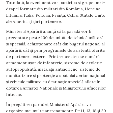
Totodată, la eveniment vor participa și grupe port-
drapel formate din militari din România, Ucraina,
Lituania, Italia, Polonia, Franța, Cehia, Statele Unite
ale Americii și țări partenere.
Ministerul Apărării anunță că la paradă vor fi
prezentate peste 100 de unități de tehnică militară
și specială, achiziționate atât din bugetul național al
apărării, cât și prin programele de asistență oferite
de partenerii externi. Printre acestea se numără
armament ușor de infanterie, sisteme de artilerie
autopropulsată, instalații antiaeriene, sisteme de
monitorizare și protecție a spațiului aerian național
și vehicule militare cu destinație specială aflate în
dotarea Armatei Naționale și Ministerului Afacerilor
Interne.
În pregătirea paradei, Ministerul Apărării va
organiza mai multe antrenamente. Pe 11, 13, 18 și 20