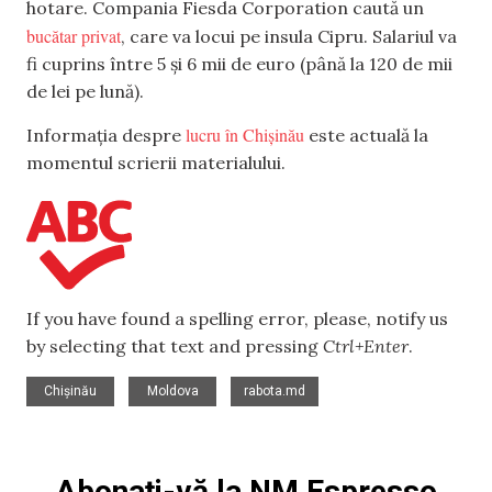
hotare. Compania Fiesda Corporation caută un
bucătar privat
, care va locui pe insula Cipru. Salariul va
fi cuprins între 5 și 6 mii de euro (până la 120 de mii
de lei pe lună).
lucru în Chișinău
Informația despre
este actuală la
momentul scrierii materialului.
If you have found a spelling error, please, notify us
by selecting that text and pressing
Ctrl+Enter
.
,
,
Chișinău
Moldova
rabota.md
Abonați-vă la NM Espresso