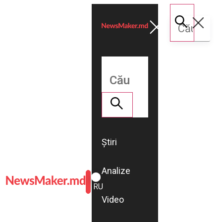
Știri
Analize
ROMÂNĂ
RU
Video