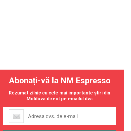
Abonați-vă la NM Espresso
Rezumat zilnic cu cele mai importante știri din
Moldova direct pe emailul dvs