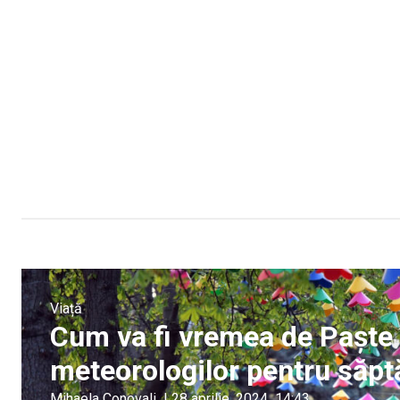
Viață
Cum va fi vremea de Paște
meteorologilor pentru săp
Mihaela Conovali
|
28 aprilie, 2024
14:43