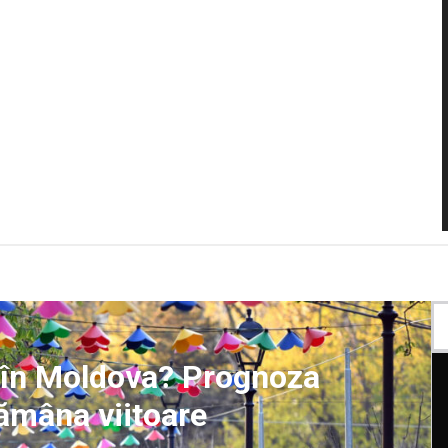
 în Moldova? Prognoza
tămâna viitoare