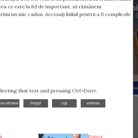
 ceea ce este la fel de important, să rămânem
rimi un mic cadou. Accesați linkul pentru a fi complicele
selecting that text and pressing
Ctrl+Enter
.
,
,
,
,
a viitoare
timpul
top
vremea
că
Politică