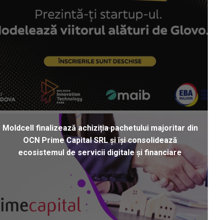
Moldcell finalizează achiziția pachetului majoritar din
OCN Prime Capital SRL și își consolidează
ecosistemul de servicii digitale și financiare