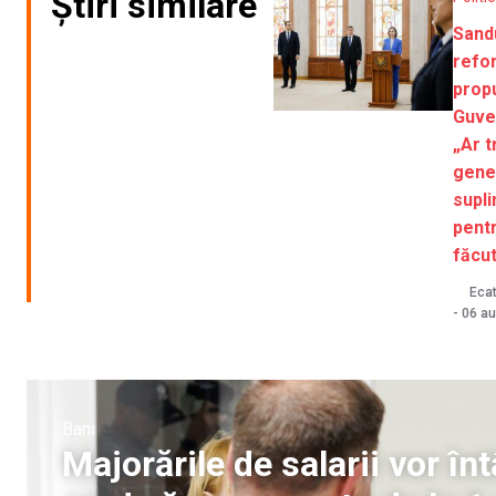
Știri similare
Sand
refo
prop
Guve
„Ar t
gene
supl
pentr
făcut
Ecat
-
06 au
Bani
Majorările de salarii vor î