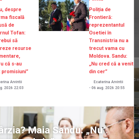
u, despre
Poliția de
rma fiscală
Frontieră:
usă de
reprezentantul
rnul Tofan:
Osetiei în
rebui să
Transnistria nu a
reze resurse
trecut vama cu
imentare,
Moldova. Sandu:
u că s-au
„Nu cred că a venit
 promisiuni”
din cer”
erina Arvintii
Ecaterina Arvintii
g. 2026
22:03
-
06 aug. 2026
20:55
ntârzia? Maia Sandu: „Nu