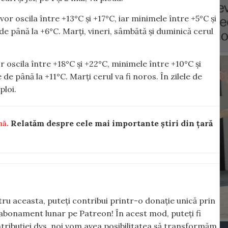
or oscila între +13°C și +17°C, iar minimele între +5°C și
de până la +6°C. Marți, vineri, sâmbătă și duminică cerul
or oscila între +18°C și +22°C, minimele între +10°C și
de până la +11°C. Marți cerul va fi noros. În zilele de
ploi.
nă.
Relatăm despre cele mai importante știri din țară
ntru aceasta, puteți contribui printr-o donație unică prin
abonament lunar pe Patreon! În acest mod, puteți fi
tribuției dvs, noi vom avea posibilitatea să transformăm