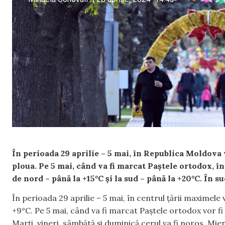
În perioada 29 aprilie – 5 mai, în Republica Moldova
ploua. Pe 5 mai, când va fi marcat Paștele ortodox, în
de nord – până la +15°C și la sud – până la +20°C. În su
În perioada 29 aprilie – 5 mai, în centrul țării maximele 
+9°C. Pe 5 mai, când va fi marcat Paștele ortodox vor f
Marți, vineri, sâmbătă și duminică cerul va fi noros. Miercu