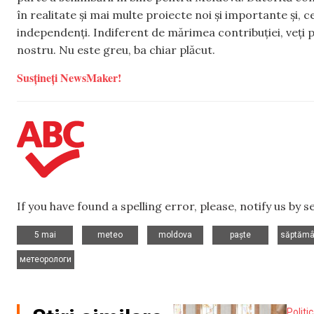
în realitate și mai multe proiecte noi și importante și,
independenți. Indiferent de mărimea contribuției, veți p
nostru. Nu este greu, ba chiar plăcut.
Susțineți NewsMaker!
If you have found a spelling error, please, notify us by 
,
,
,
,
5 mai
meteo
moldova
paște
săptămân
метеорологи
Politi