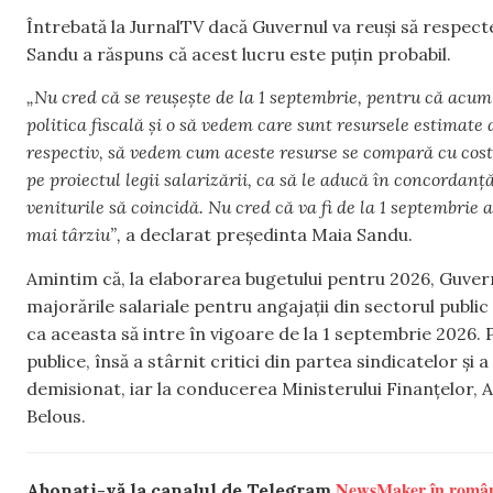
Întrebată la JurnalTV dacă Guvernul va reuși să respect
Sandu a răspuns că acest lucru este puțin probabil.
„Nu cred că se reușește de la 1 septembrie, pentru că acum 
politica fiscală și o să vedem care sunt resursele estimate 
respectiv, să vedem cum aceste resurse se compară cu costul
pe proiectul legii salarizării, ca să le aducă în concordanță
veniturile să coincidă. Nu cred că va fi de la 1 septembrie
mai târziu”,
a declarat președinta Maia Sandu.
Amintim că, la elaborarea bugetului pentru 2026, Guve
majorările salariale pentru angajații din sectorul public v
ca aceasta să intre în vigoare de la 1 septembrie 2026. P
publice, însă a stârnit critici din partea sindicatelor ș
demisionat, iar la conducerea Ministerului Finanțelor, A
Belous.
NewsMaker în româ
Abonați-vă la canalul de Telegram