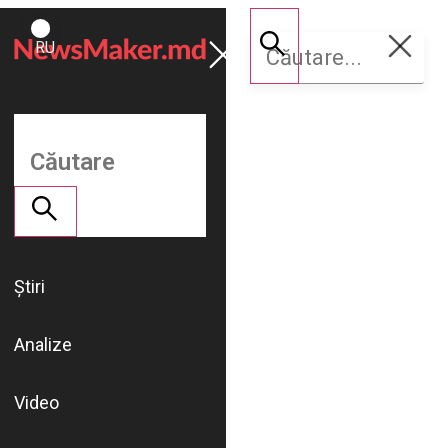
ROMÂNĂ
Susține
RU
NM
Știri
Analize
Video