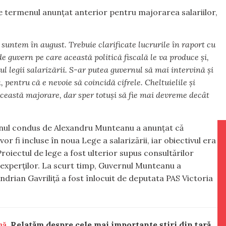
e termenul anunțat anterior pentru majorarea salariilor,
suntem în august. Trebuie clarificate lucrurile în raport cu
de guvern pe care această politică fiscală le va produce și,
 legii salarizării. S-ar putea guvernul să mai intervină și
, pentru că e nevoie să coincidă cifrele. Cheltuielile și
 această majorare, dar sper totuși să fie mai devreme decât
rnul condus de Alexandru Munteanu a anunțat că
or fi incluse în noua Lege a salarizării, iar obiectivul era
roiectul de lege a fost ulterior supus consultărilor
i a experților. La scurt timp, Guvernul Munteanu a
ndrian Gavriliță a fost înlocuit de deputata PAS Victoria
nă.
Relatăm despre cele mai importante știri din țară