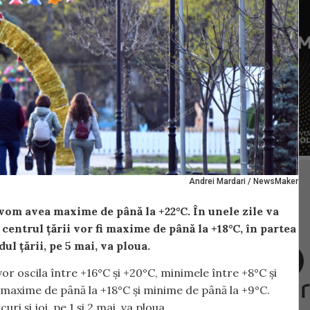
Andrei Mardari / NewsMaker
 vom avea maxime de până la +22°C. În unele zile va
 centrul țării vor fi maxime de până la +18°C, în partea
dul țării, pe 5 mai, va ploua.
vor oscila între +16°C și +20°C, minimele între +8°C și
i maxime de până la +18°C și minime de până la +9°C.
ri și joi, pe 1 și 2 mai, va ploua.