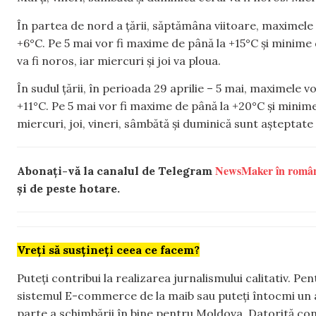
În partea de nord a țării, săptămâna viitoare, maximele v
+6°C. Pe 5 mai vor fi maxime de până la +15°C și minime 
va fi noros, iar miercuri și joi va ploua.
În sudul țării, în perioada 29 aprilie – 5 mai, maximele v
+11°C. Pe 5 mai vor fi maxime de până la +20°C și minime 
miercuri, joi, vineri, sâmbătă și duminică sunt așteptate 
NewsMaker în româ
Abonați-vă la canalul de Telegram
și de peste hotare.
Vreți să susțineți ceea ce facem?
Puteți contribui la realizarea jurnalismului calitativ. Pe
sistemul E-commerce de la maib sau puteți întocmi un 
parte a schimbării în bine pentru Moldova. Datorită con