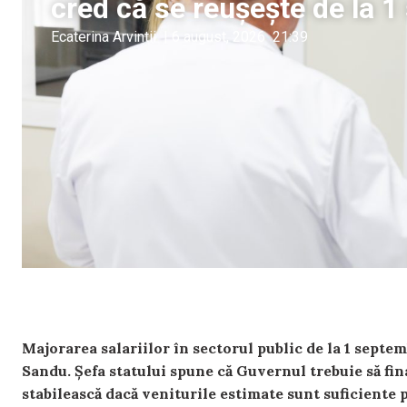
cred că se reușește de la 
Ecaterina Arvintii
|
6 august, 2026
21:39
Majorarea salariilor în sectorul public de la 1 septe
Sandu. Șefa statului spune că Guvernul trebuie să fina
stabilească dacă veniturile estimate sunt suficiente p