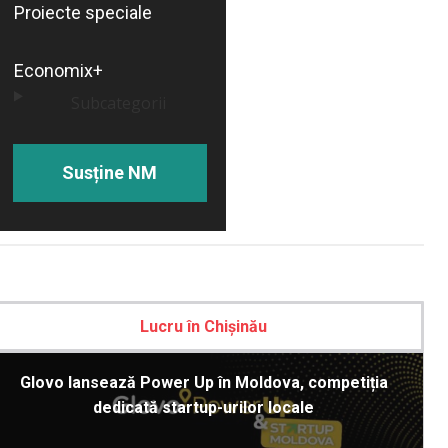
Proiecte speciale
Economix+
Subcategorii
Susține NM
Lucru în Chișinău
Glovo lansează Power Up în Moldova, competiția
dedicată startup-urilor locale