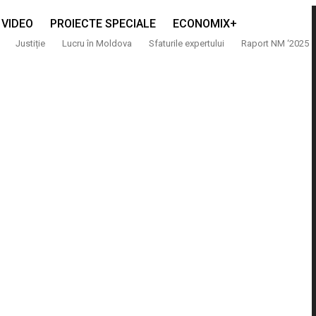
VIDEO
PROIECTE SPECIALE
ECONOMIX+
Justiție
Lucru în Moldova
Sfaturile expertului
Raport NM ‘2025