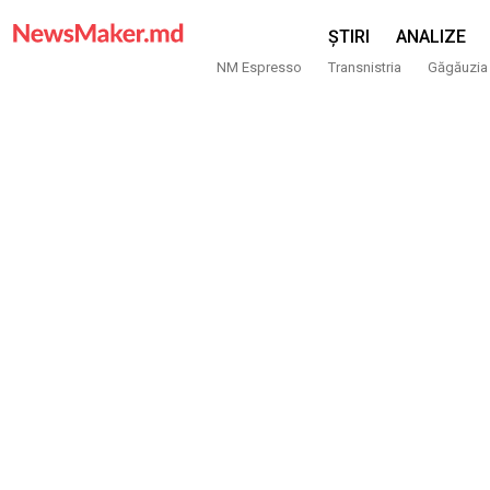
ȘTIRI
ANALIZE
NM Espresso
Transnistria
Găgăuzia