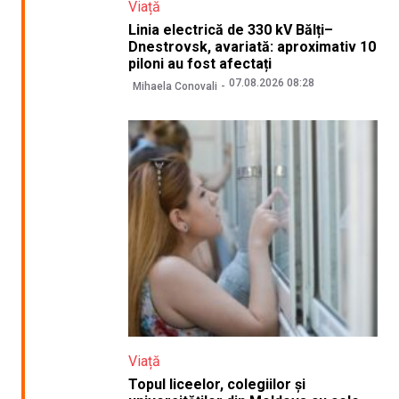
Viață
Linia electrică de 330 kV Bălți–
Dnestrovsk, avariată: aproximativ 10
piloni au fost afectați
07.08.2026 08:28
Mihaela Conovali
Viață
Topul liceelor, colegiilor și