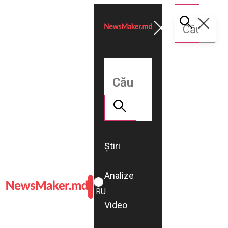
Știri
Analize
ROMÂNĂ
RU
Video