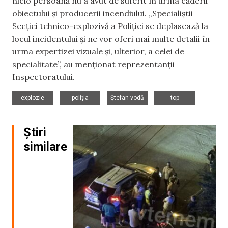
nicio persoană nu a avut de suferit în urma căderii
obiectului și producerii incendiului. „Specialiștii
Secției tehnico-explozivă a Poliției se deplasează la
locul incidentului și ne vor oferi mai multe detalii în
urma expertizei vizuale și, ulterior, a celei de
specialitate”, au menționat reprezentanții
Inspectoratului.
,
,
,
explozie
poliția
Ștefan vodă
top
Știri
similare