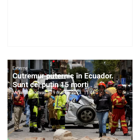
Externe
Cutremur puternic în Ecuador.
Sunt cel puțin 15 morți
Mihaela Conovali
|
19 martie, 2023
11:44