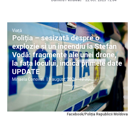
Viață
Poliția – sesizată despre o
explozie și un incendiu la Ștefan
Vodă: fragmente ale unei drone,
la fața locului, indică primele date
UPDATE
Mihaela Conovali
|
9 august, 2026
13:30
Facebook/Poliția Republicii Moldova