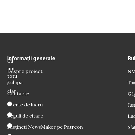
Informații generale
Ru
Cu
noi
Despre proiect
NM 
totu-
Echipa
Tra
i
clar
Contacte
Găg
Oferte de lucru
Just
Reguli de citare
Luc
Susțineți NewsMaker pe Patreon
Sfat