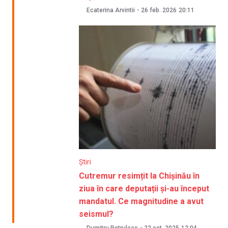
Ecaterina Arvintii
-
26 feb. 2026
20:11
Știri
Cutremur resimțit la Chișinău în
ziua în care deputații și-au început
mandatul. Ce magnitudine a avut
seismul?
Dumitru Petruleac
-
22 oct. 2025
12:04