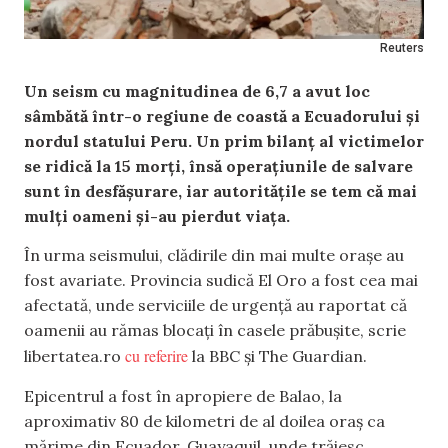
Reuters
Un seism cu magnitudinea de 6,7 a avut loc
sâmbătă într-o regiune de coastă a Ecuadorului şi
nordul statului Peru. Un prim bilanț al victimelor
se ridică la 15 morți, însă operațiunile de salvare
sunt în desfășurare, iar autoritățile se tem că mai
mulți oameni și-au pierdut viața.
În urma seismului, clădirile din mai multe oraşe au
fost avariate. Provincia sudică El Oro a fost cea mai
afectată, unde serviciile de urgență au raportat că
oamenii au rămas blocați în casele prăbușite, scrie
cu referire
libertatea.ro
la BBC și The Guardian.
Epicentrul a fost în apropiere de Balao, la
aproximativ 80 de kilometri de al doilea oraș ca
mărime din Ecuador, Guayaquil, unde trăiesc