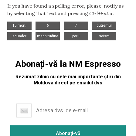
If you have found a spelling error, please, notify us
by selecting that text and pressing
Ctrl+Enter
.
,
,
,
,
15 morți
6
7
cutremur
,
,
,
ecuador
magnitudine
peru
seism
Abonați-vă la NM Espresso
Rezumat zilnic cu cele mai importante știri din
Moldova direct pe emailul dvs