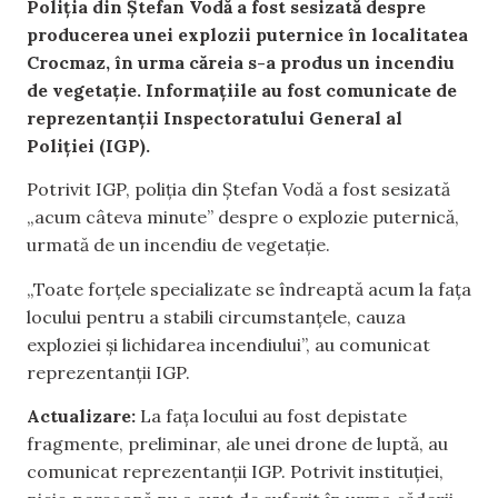
Poliția din Ștefan Vodă a fost sesizată despre
producerea unei explozii puternice în localitatea
Crocmaz, în urma căreia s-a produs un incendiu
de vegetație. Informațiile au fost comunicate de
reprezentanții Inspectoratului General al
Poliției (IGP).
Potrivit IGP, poliția din Ștefan Vodă a fost sesizată
„acum câteva minute” despre o explozie puternică,
urmată de un incendiu de vegetație.
„Toate forțele specializate se îndreaptă acum la fața
locului pentru a stabili circumstanțele, cauza
exploziei și lichidarea incendiului”, au comunicat
reprezentanții IGP.
Actualizare:
La fața locului au fost depistate
fragmente, preliminar, ale unei drone de luptă, au
comunicat reprezentanții IGP. Potrivit instituției,