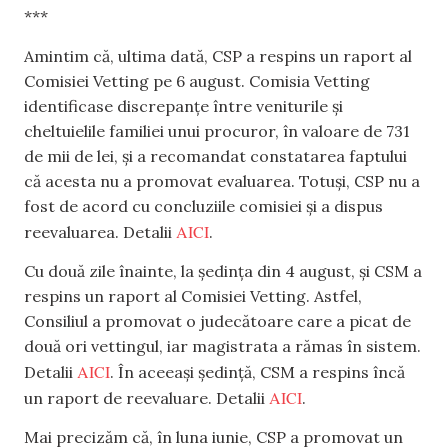
***
Amintim că, ultima dată, CSP a respins un raport al
Comisiei Vetting pe 6 august. Comisia Vetting
identificase discrepanțe între veniturile și
cheltuielile familiei unui procuror, în valoare de 731
de mii de lei, și a recomandat constatarea faptului
că acesta nu a promovat evaluarea. Totuși, CSP nu a
fost de acord cu concluziile comisiei și a dispus
AICI
reevaluarea. Detalii
.
Cu două zile înainte, la ședința din 4 august, și CSM a
respins un raport al Comisiei Vetting. Astfel,
Consiliul a promovat o judecătoare care a picat de
două ori vettingul, iar magistrata a rămas în sistem.
AICI
Detalii
. În aceeași ședință, CSM a respins încă
AICI
un raport de reevaluare. Detalii
.
Mai precizăm că, în luna iunie, CSP a promovat un