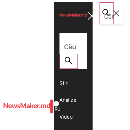
Știri
Analize
ROMÂNĂ
RU
Video