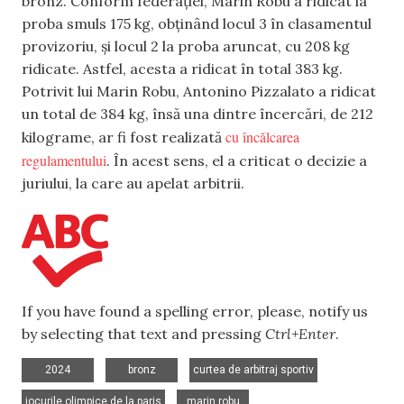
bronz. Conform federației, Marin Robu a ridicat la
proba smuls 175 kg, obținând locul 3 în clasamentul
provizoriu, și locul 2 la proba aruncat, cu 208 kg
ridicate. Astfel, acesta a ridicat în total 383 kg.
Potrivit lui Marin Robu, Antonino Pizzalato a ridicat
un total de 384 kg, însă una dintre încercări, de 212
cu încălcarea
kilograme, ar fi fost realizată
regulamentului
. În acest sens, el a criticat o decizie a
juriului, la care au apelat arbitrii.
If you have found a spelling error, please, notify us
by selecting that text and pressing
Ctrl+Enter
.
,
,
,
2024
bronz
curtea de arbitraj sportiv
,
jocurile olimpice de la paris
marin robu