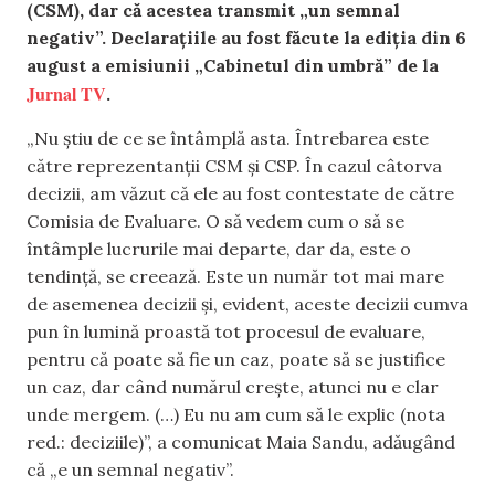
(CSM), dar că acestea transmit „un semnal
negativ”. Declarațiile au fost făcute la ediția din 6
august a emisiunii „Cabinetul din umbră” de la
Jurnal TV
.
„Nu știu de ce se întâmplă asta. Întrebarea este
către reprezentanții CSM și CSP. În cazul câtorva
decizii, am văzut că ele au fost contestate de către
Comisia de Evaluare. O să vedem cum o să se
întâmple lucrurile mai departe, dar da, este o
tendință, se creează. Este un număr tot mai mare
de asemenea decizii și, evident, aceste decizii cumva
pun în lumină proastă tot procesul de evaluare,
pentru că poate să fie un caz, poate să se justifice
un caz, dar când numărul crește, atunci nu e clar
unde mergem. (…) Eu nu am cum să le explic (nota
red.: deciziile)”, a comunicat Maia Sandu, adăugând
că „e un semnal negativ”.