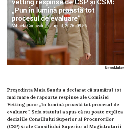
vetting respinse de CSP și CSM:
„Pun în lumină proastă tot
procesul de evaluare”
Mihaela Conovali
|
7 august, 2026
09:56
NewsMaker
Președinta Maia Sandu a declarat că numărul tot
mai mare de rapoarte respinse ale Comisiei
Vetting pune „în lumină proastă tot procesul de
evaluare”. Șefa statului a spus că nu poate explica
deciziile Consiliului Superior al Procurorilor
(CSP) și ale Consiliului Superior al Magistraturii