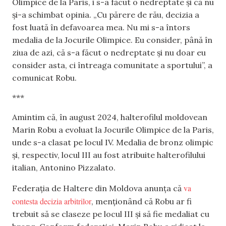
Olimpice de la Paris, i s-a făcut o nedreptate și că nu
și-a schimbat opinia. „Cu părere de rău, decizia a
fost luată în defavoarea mea. Nu mi s-a întors
medalia de la Jocurile Olimpice. Eu consider, până în
ziua de azi, că s-a făcut o nedreptate și nu doar eu
consider asta, ci întreaga comunitate a sportului”, a
comunicat Robu.
***
Amintim că, în august 2024, halterofilul moldovean
Marin Robu a evoluat la Jocurile Olimpice de la Paris,
unde s-a clasat pe locul IV. Medalia de bronz olimpic
și, respectiv, locul III au fost atribuite halterofilului
italian, Antonino Pizzalato.
va
Federația de Haltere din Moldova anunța că
contesta decizia arbitrilor
, menționând că Robu ar fi
trebuit să se claseze pe locul III și să fie medaliat cu