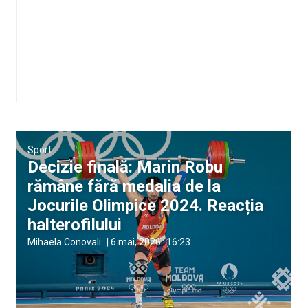
Sport
Decizie finală: Marin Robu
rămâne fără medalia de la
Jocurile Olimpice 2024. Reacția
halterofilului
Mihaela Conovali
|
6 mai, 2026
16:23