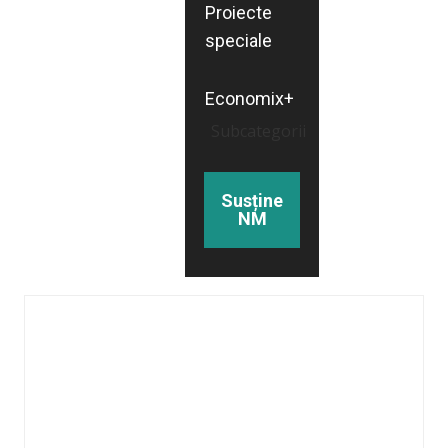
Proiecte
speciale
Economix+
Subcategorii
Susține
NM