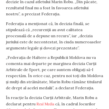
decizie în cazul atletului Marin Robu. „Din păcate,
rezultatul final nu a fost în favoarea atletului
nostru”, a precizat Federația.
Federația a menționat că, în decizia finală, se
stipulează că „recurenții au avut calitatea
procesuală de a depune un recurs”, iar „decizia
juriului este de necontestat, în ciuda numeroaselor
argumente legale și dovezi prezentate”.
„Federația de Haltere a Republicii Moldova nu va
comenta mai departe pe marginea decizia Curții
Arbitrale de Sport, pe care suntem obligați să-l
respectăm. În orice caz, pentru noi toți din Moldova
și mulți din străinătate, Marin Robu rămâne titularul
de drept al acelei medalii”, a declarat Federația.
În reacție la decizia Curții Arbitrale, Marin Robu a
Real Media
declarat pentru
că, în cadrul Jocurilor