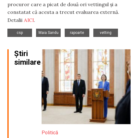
procuror care a picat de două ori vettingul și a
constatat că acesta a trecut evaluarea externă.
AICI
Detalii
.
,
,
,
csp
Maia Sandu
rapoarte
vetting
Știri
similare
Politică