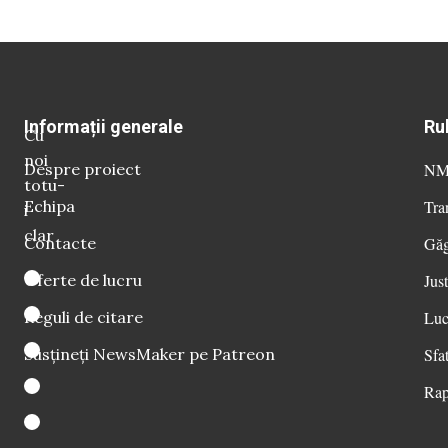
Informații generale
Ru
Cu
noi
Despre proiect
NM 
totu-
Echipa
Tra
i
clar
Contacte
Găg
Oferte de lucru
Just
Reguli de citare
Luc
Susțineți NewsMaker pe Patreon
Sfat
Rap