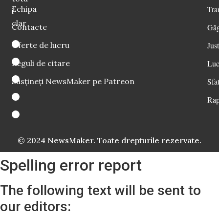
Echipa
Tra
i
clar
Contacte
Găg
Oferte de lucru
Just
Reguli de citare
Luc
Susțineți NewsMaker pe Patreon
Sfat
Rap
© 2024 NewsMaker. Toate drepturile rezervate.
Spelling error report
The following text will be sent to
our editors: