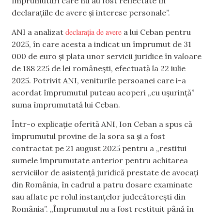
împrumuturi care nu au fost reflectate în
declarațiile de avere și interese personale”.
declarația de avere
ANI a analizat
a lui Ceban pentru
2025, în care acesta a indicat un împrumut de 31
000 de euro și plata unor servicii juridice în valoare
de 188 225 de lei românești, efectuată la 22 iulie
2025. Potrivit ANI, veniturile persoanei care i-a
acordat împrumutul puteau acoperi „cu ușurință”
suma împrumutată lui Ceban.
Într-o explicație oferită ANI, Ion Ceban a spus că
împrumutul provine de la sora sa și a fost
contractat pe 21 august 2025 pentru a „restitui
sumele împrumutate anterior pentru achitarea
serviciilor de asistență juridică prestate de avocați
din România, în cadrul a patru dosare examinate
sau aflate pe rolul instanțelor judecătorești din
România”. „Împrumutul nu a fost restituit până în