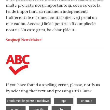
multe proiecte noi și importante și, ceea ce este la
fel de important, să rămânem independenți.
Indiferent de mărimea contribuției, veți primi un
mic cadou. Accesați linkul pentru a fi complicele
nostru. Nu este greu, ba chiar plăcut.
Susțineți NewsMaker!
If you have found a spelling error, please, notify us
by selecting that text and pressing
Ctrl+Enter
.
,
,
,
academia de științe a moldovei
app
cnamup
,
,
guvern
imobile
oferi