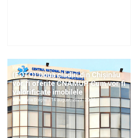
Viață
(FOTO) Două clădiri din Chișinău
vor fi oferite CNAMUP. Cum vor fi
valorificate imobilele
Ana-Maria Dolghii
|
14 august, 2023
20:35