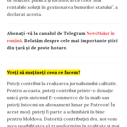
de utilitate publică și identificarea celor mai
rentabile soluții în gestionarea bunurilor statului”, a
declarat acesta.
NewsMaker în
Abonați-vă la canalul de Telegram
română.
Relatăm despre cele mai importante știri
din țară și de peste hotare.
Vreți să susțineți ceea ce facem?
Puteți contribui la realizarea jurnalismului calitativ.
Pentru aceasta, puteți contribui printr-o donație
unică prin sistemul E-commerce de la maib sau
puteți întocmi un abonament lunar pe Patreon! În
acest mod, puteți fi parte a schimbării în bine
pentru Moldova. Datorită contribuției dvs, noi vom
avea posibilitatea să transformăm în realitate și mai