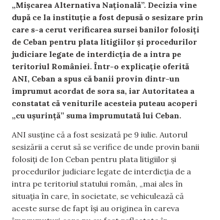
„Mişcarea Alternativa Naţională”. Decizia vine
după ce la instituție a fost depusă o sesizare prin
care s-a cerut verificarea sursei banilor folosiți
de Ceban pentru plata litigiilor și procedurilor
judiciare legate de interdicția de a intra pe
teritoriul României. Într-o explicație oferită
ANI, Ceban a spus că banii provin dintr-un
împrumut acordat de sora sa, iar Autoritatea a
constatat că veniturile acesteia puteau acoperi
„cu ușurință” suma împrumutată lui Ceban.
ANI susține că a fost sesizată pe 9 iulie. Autorul
sesizării a cerut să se verifice de unde provin banii
folosiți de Ion Ceban pentru plata litigiilor și
procedurilor judiciare legate de interdicția de a
intra pe teritoriul statului român, „mai ales în
situația în care, în societate, se vehiculează că
aceste surse de fapt își au originea în careva