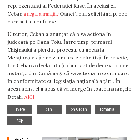
reprezentanți ai Federației Ruse. În aceiași zi,
a negat afirmațiile
Ceban
Oanei Țoiu, solicitând probe
care să i le confirme.
Ulterior, Ceban a anunțat că o va acționa în
judecată pe Oana Țoiu. Între timp, primarul
Chișinăului a pierdut procesul cu aceasta.
Menționăm că decizia nu este definitivă. În reacție,
Ion Ceban a declarat că a luat act de decizia primei
instanțe din România și că va acționa în continuare
în conformitate cu legislația națională a țării. În
acest sens, el a spus că va merge în toate instanțele.
AICI
Detalii
.
,
,
,
,
avere
bani
Ion Ceban
românia
top