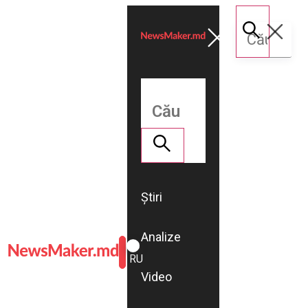
Știri
Analize
ROMÂNĂ
RU
Video