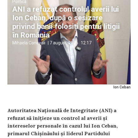
Politică
ANI a refuzat controlul averii lui
Ion Ceban, după o sesizare
privind banii folosiți pentru litigii
în România
Mihaela Conovali
|
7 august, 2026
12:17
Ion Ceban
Autoritatea Națională de Integritate (ANI) a
refuzat să inițieze un control al averii și
intereselor personale în cazul lui Ion Ceban,
primarul Chișinăului și liderul Partidului