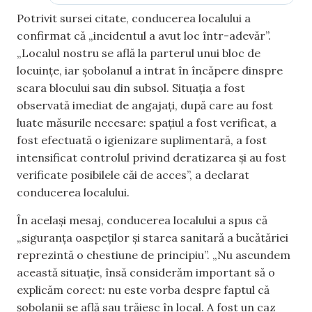
Potrivit sursei citate, conducerea localului a
confirmat că „incidentul a avut loc într-adevăr”.
„Localul nostru se află la parterul unui bloc de
locuințe, iar șobolanul a intrat în încăpere dinspre
scara blocului sau din subsol. Situația a fost
observată imediat de angajați, după care au fost
luate măsurile necesare: spațiul a fost verificat, a
fost efectuată o igienizare suplimentară, a fost
intensificat controlul privind deratizarea și au fost
verificate posibilele căi de acces”, a declarat
conducerea localului.
În același mesaj, conducerea localului a spus că
„siguranța oaspeților și starea sanitară a bucătăriei
reprezintă o chestiune de principiu”. „Nu ascundem
această situație, însă considerăm important să o
explicăm corect: nu este vorba despre faptul că
șobolanii se află sau trăiesc în local. A fost un caz