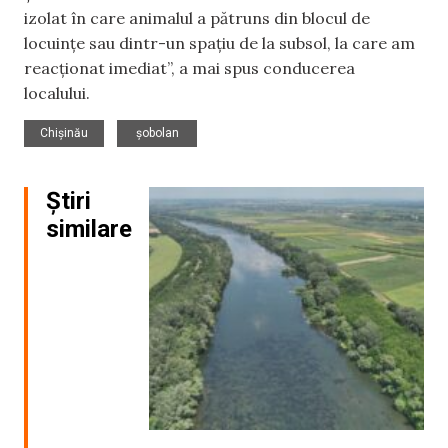
izolat în care animalul a pătruns din blocul de
locuințe sau dintr-un spațiu de la subsol, la care am
reacționat imediat”, a mai spus conducerea
localului.
,
Chișinău
șobolan
Știri
similare