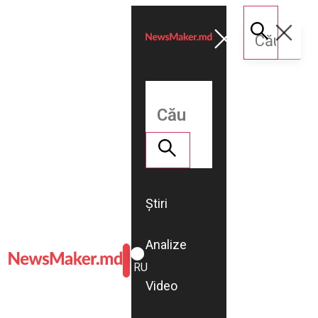
Știri
Analize
ROMÂNĂ
RU
Video