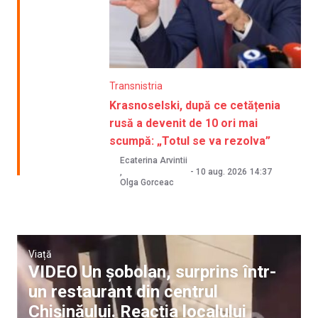
Transnistria
Krasnoselski, după ce cetățenia
rusă a devenit de 10 ori mai
scumpă: „Totul se va rezolva”
Ecaterina Arvintii
-
10 aug. 2026
14:37
,
Olga Gorceac
Viață
VIDEO Un șobolan, surprins într-
un restaurant din centrul
Chișinăului. Reacția localului