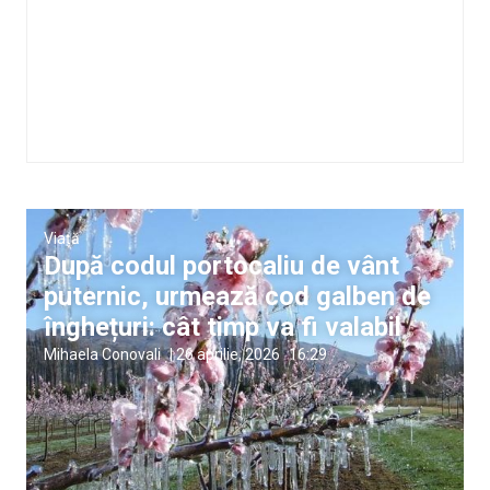
Viață
După codul portocaliu de vânt
puternic, urmează cod galben de
înghețuri: cât timp va fi valabil
Mihaela Conovali
|
26 aprilie, 2026
16:29