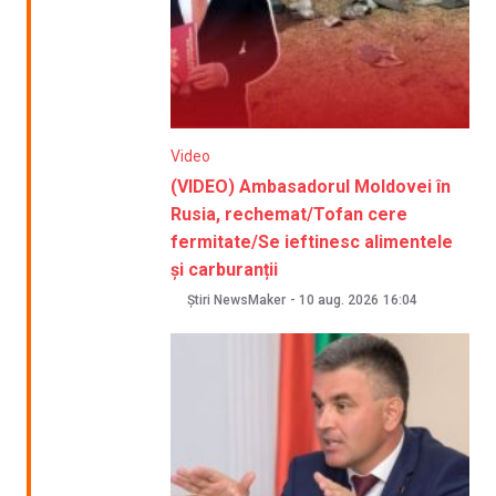
Video
(VIDEO) Ambasadorul Moldovei în
Rusia, rechemat/Tofan cere
fermitate/Se ieftinesc alimentele
și carburanții
Știri NewsMaker
-
10 aug. 2026
16:04