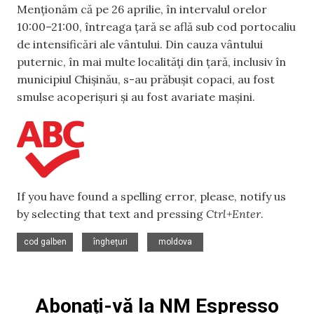
Menționăm că pe 26 aprilie, în intervalul orelor
10:00–21:00, întreaga țară se află sub cod portocaliu
de intensificări ale vântului. Din cauza vântului
puternic, în mai multe localități din țară, inclusiv în
municipiul Chișinău, s-au prăbușit copaci, au fost
smulse acoperișuri și au fost avariate mașini.
If you have found a spelling error, please, notify us
by selecting that text and pressing
Ctrl+Enter
.
,
,
cod galben
înghețuri
moldova
Abonați-vă la NM Espresso