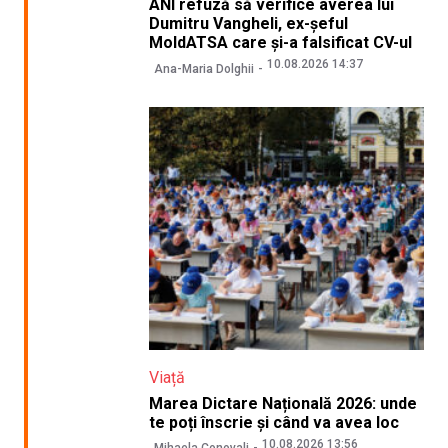
ANI refuză să verifice averea lui
Dumitru Vangheli, ex-șeful
MoldATSA care și-a falsificat CV-ul
10.08.2026 14:37
Ana-Maria Dolghii
Viață
Marea Dictare Națională 2026: unde
te poți înscrie și când va avea loc
10.08.2026 13:56