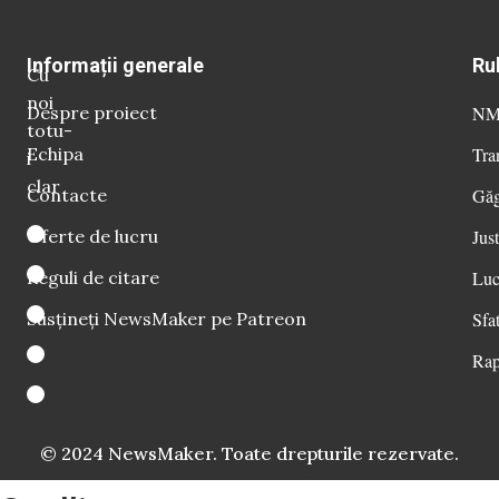
Informații generale
Ru
Cu
noi
Despre proiect
NM 
totu-
Echipa
Tra
i
clar
Contacte
Găg
Oferte de lucru
Just
Reguli de citare
Luc
Susțineți NewsMaker pe Patreon
Sfat
Rap
© 2024 NewsMaker. Toate drepturile rezervate.