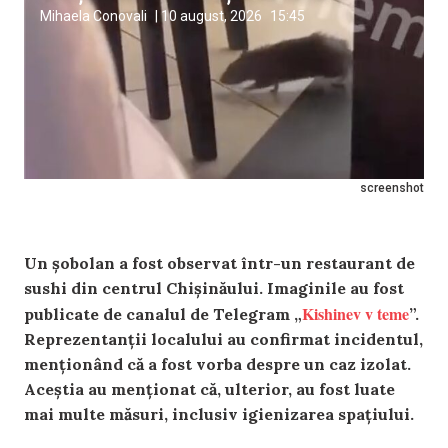
Mihaela Conovali
|
10 august, 2026
15:45
screenshot
Un șobolan a fost observat într-un restaurant de
sushi din centrul Chișinăului. Imaginile au fost
Kishinev v teme
publicate de canalul de Telegram „
”.
Reprezentanții localului au confirmat incidentul,
menționând că a fost vorba despre un caz izolat.
Aceștia au menționat că, ulterior, au fost luate
mai multe măsuri, inclusiv igienizarea spațiului.