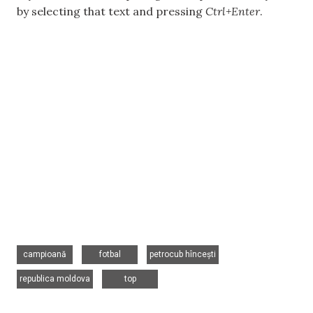
by selecting that text and pressing
Ctrl+Enter
.
,
,
,
campioană
fotbal
petrocub hîncești
,
republica moldova
top