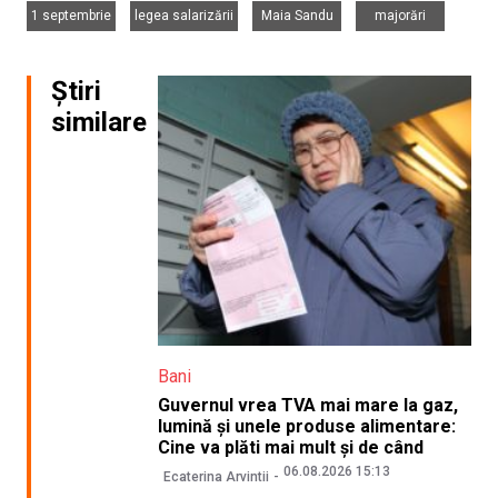
,
,
,
1 septembrie
legea salarizării
Maia Sandu
majorări
Știri
similare
Bani
Guvernul vrea TVA mai mare la gaz,
lumină și unele produse alimentare:
Cine va plăti mai mult și de când
06.08.2026 15:13
Ecaterina Arvintii