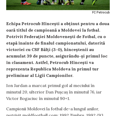
FC Petrocub
Echipa Petrocub Hîncești a obținut pentru a doua
oară titlul de campioană a Moldovei la fotbal.
Potrivit Federației Moldovenești de Fotbal, cu o
etapă înainte de finalul campionatului, datorită
victoriei cu CSF Bălți (3-0), hînceștenii au
acumulat 39 de puncte, asigurându-și primul loc
în clasament. Astfel, Petrocub Hîncești va
reprezenta Republica Moldova în primul tur
preliminar al Ligii Campionilor.
Ion Jardan a marcat primul gol al meciului în
minutul 20, ulterior Dan Pușcaș în minutul 76, iar
Victor Bogaciuc în minutul 90+1.
Campionii Moldovei la fotbal de-a lungul anilor,
potrivit moldfootball.com: 1992 Zimbru, 1992/93