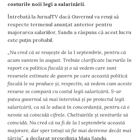
costurile noii legi a salarizării.
Întrebată la JurnalTV dacă Guvernul va reuși să
respecte termenul anunțat anterior pentru
majorarea salariilor, Sandu a răspuns că acest lucru
este puțin probabil.
„Nu cred că se reușește de la 1 septembrie, pentru că
acum suntem în august. Trebuie clarificate lucrurile în
raport cu politica fiscală și o să vedem care sunt
resursele estimate de guvern pe care această politică
fiscală le va produce și, respectiv, să vedem cum aceste
resurse se compară cu costul legii salarizării. S-ar
putea guvernul să mai intervină și pe proiectul legii
salarizării, ca să le aducă în concordanță, pentru că e
nevoie să coincidă cifrele. Cheltuielile și veniturile să
coincidă. Nu cred că va fi de la 1 septembrie această
majorare, dar sper totuși să fie mai devreme decât mai
târziu”,
a declarat președinta Maia Sandu.