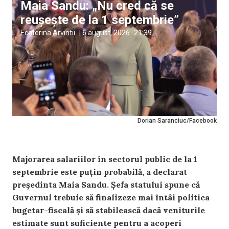
Maia Sandu: „Nu cred că se
reușește de la 1 septembrie”
Ecaterina Arvintii
|
6 august, 2026
21:39
Dorian Saranciuc/Facebook
Majorarea salariilor în sectorul public de la 1
septembrie este puțin probabilă, a declarat
președinta Maia Sandu. Șefa statului spune că
Guvernul trebuie să finalizeze mai întâi politica
bugetar-fiscală și să stabilească dacă veniturile
estimate sunt suficiente pentru a acoperi