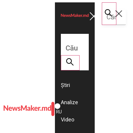
Știri
Analize
ROMÂNĂ
RU
Video