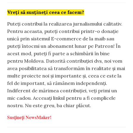
Vreți să susțineți ceea ce facem?
Puteți contribui la realizarea jurnalismului calitativ.
Pentru aceasta, puteți contribui printr-o donație
unică prin sistemul E-commerce de la maib sau
puteți întocmi un abonament lunar pe Patreon! În
acest mod, puteți fi parte a schimbării în bine
pentru Moldova. Datorită contribuției dvs, noi vom
avea posibilitatea să transformăm în realitate și mai
multe proiecte noi și importante și, ceea ce este la
fel de important, să rămânem independenți.
Indiferent de mărimea contribuției, veți primi un
mic cadou. Accesați linkul pentru a fi complicele
nostru. Nu este greu, ba chiar plăcut.
Susțineți NewsMaker!