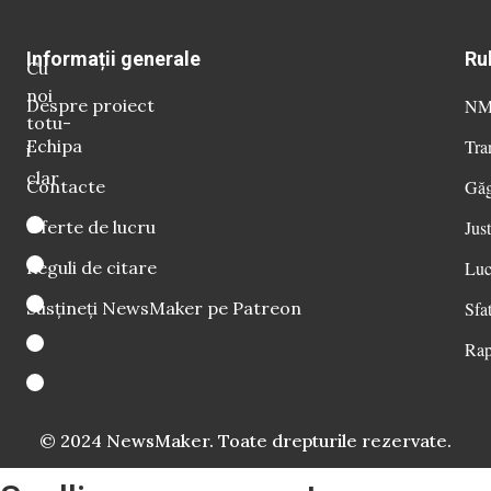
Informații generale
Ru
Cu
noi
Despre proiect
NM 
totu-
Echipa
Tra
i
clar
Contacte
Găg
Oferte de lucru
Just
Reguli de citare
Luc
Susțineți NewsMaker pe Patreon
Sfat
Rap
© 2024 NewsMaker. Toate drepturile rezervate.