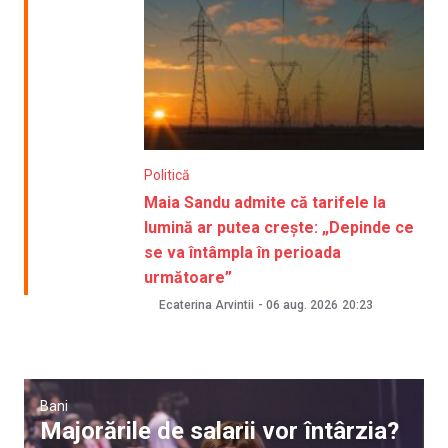
Politică
Maia Sandu admite că tarifele la
lumină ar putea crește: „Depinde ce
se va întâmpla în perioada
următoare”
Ecaterina Arvintii
-
06 aug. 2026
20:23
Bani
Majorările de salarii vor întârzia?