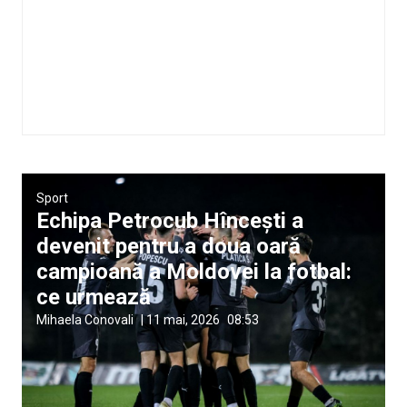
Sport
Echipa Petrocub Hîncești a
devenit pentru a doua oară
campioană a Moldovei la fotbal:
ce urmează
Mihaela Conovali
|
11 mai, 2026
08:53