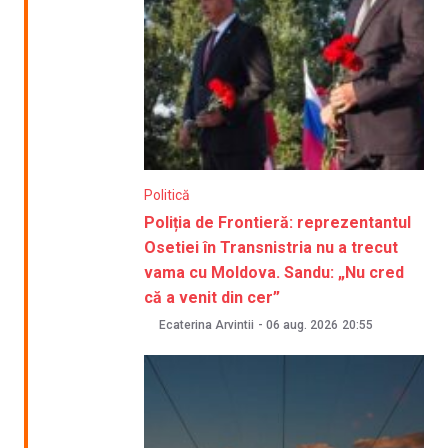
Politică
Poliția de Frontieră: reprezentantul
Osetiei în Transnistria nu a trecut
vama cu Moldova. Sandu: „Nu cred
că a venit din cer”
Ecaterina Arvintii
-
06 aug. 2026
20:55