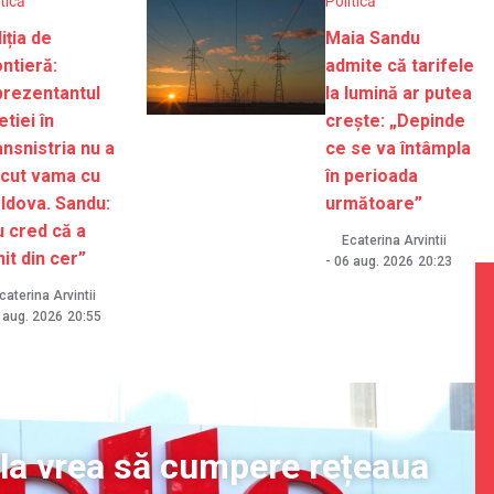
itică
Politică
iția de
Maia Sandu
ntieră:
admite că tarifele
prezentantul
la lumină ar putea
tiei în
crește: „Depinde
nsnistria nu a
ce se va întâmpla
ecut vama cu
în perioada
ldova. Sandu:
următoare”
u cred că a
Ecaterina Arvintii
it din cer”
-
06 aug. 2026
20:23
caterina Arvintii
 aug. 2026
20:55
la vrea să cumpere rețeaua