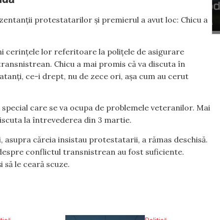
ntanții protestatarilor și premierul a avut loc: Chicu a
i cerințele lor referitoare la polițele de asigurare
 transnistrean. Chicu a mai promis că va discuta în
nți, ce-i drept, nu de zece ori, așa cum au cerut
iv special care se va ocupa de problemele veteranilor. Mai
scuta la întrevederea din 3 martie.
, asupra căreia insistau protestatarii, a rămas deschisă.
e despre conflictul transnistrean au fost suficiente.
și să le ceară scuze.