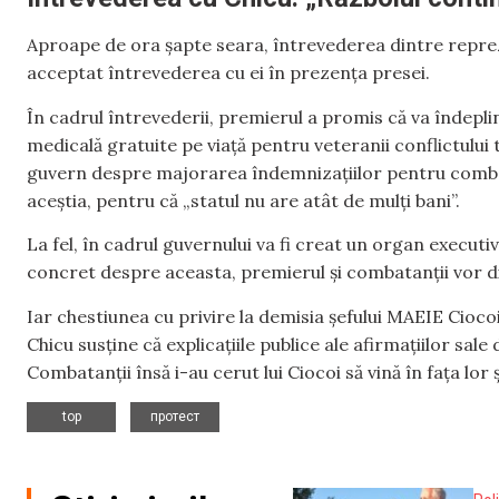
Aproape de ora șapte seara, întrevederea dintre repreze
acceptat întrevederea cu ei în prezența presei.
În cadrul întrevederii, premierul a promis că va îndeplin
medicală gratuite pe viață pentru veteranii conflictului
guvern despre majorarea îndemnizațiilor pentru combata
aceștia, pentru că „statul nu are atât de mulți bani”.
La fel, în cadrul guvernului va fi creat un organ execut
concret despre aceasta, premierul și combatanții vor di
Iar chestiunea cu privire la demisia șefului MAEIE Ciocoi
Chicu susține că explicațiile publice ale afirmațiilor sal
Combatanții însă i-au cerut lui Ciocoi să vină în fața lor 
,
top
протест