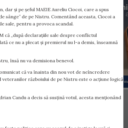
, dar și pe șeful MAEIE Aureliu Ciocoi, care a spus
a de sânge” de pe Nistru. Comentând aceasta, Ciocoi a
ile sale, pentru a provoca scandal.
M că „după declarațiile sale despre conflictul
dată ce nu a plecat și premierul nu l-a demis, înseamnă
istru, însă nu va demisiona benevol.
comunicat că va înainta din nou vot de neîncredere
 veteranilor războiului de pe Nistru este o acțiune logică
rian Candu a decis să susțină votul, acesta menționând