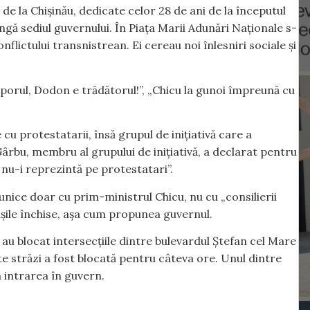
e la Chișinău, dedicate celor 28 de ani de la începutul
ângă sediul guvernului. În Piața Marii Adunări Naționale s-
flictului transnistrean. Ei cereau noi înlesniri sociale și
oporul, Dodon e trădătorul!”, „Chicu la gunoi împreună cu
cu protestatarii, însă grupul de inițiativă care a
Gârbu, membru al grupului de inițiativă, a declarat pentru
r nu-i reprezintă pe protestatari”.
nice doar cu prim-ministrul Chicu, nu cu „consilierii
 ușile închise, așa cum propunea guvernul.
au blocat intersecțiile dintre bulevardul Ștefan cel Mare
ste străzi a fost blocată pentru câteva ore. Unul dintre
a intrarea în guvern.