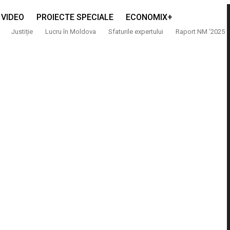
VIDEO
PROIECTE SPECIALE
ECONOMIX+
Justiție
Lucru în Moldova
Sfaturile expertului
Raport NM ‘2025