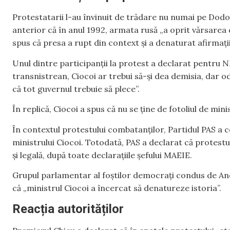
Protestatarii l-au învinuit de trădare nu numai pe Dodon
anterior că în anul 1992, armata rusă „a oprit vărsare
spus că presa a rupt din context și a denaturat afirmați
Unul dintre participanții la protest a declarat pentru N
transnistrean, Ciocoi ar trebui să-și dea demisia, dar o
că tot guvernul trebuie să plece”.
În replică, Ciocoi a spus că nu se ține de fotoliul de min
În contextul protestului combatanților, Partidul PAS a 
ministrului Ciocoi. Totodată, PAS a declarat că protestul
și legală, după toate declarațiile șefului MAEIE.
Grupul parlamentar al foștilor democrați condus de And
că „ministrul Ciocoi a încercat să denatureze istoria”.
Reacția autorităților