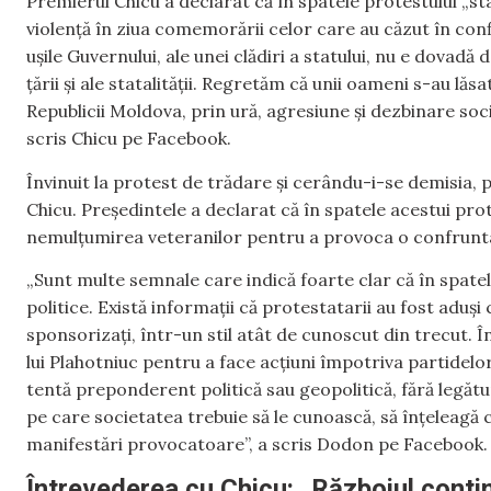
Premierul Chicu a declarat că în spatele protestului „stau
violență în ziua comemorării celor care au căzut în confli
ușile Guvernului, ale unei clădiri a statului, nu e dovadă 
țării și ale statalității. Regretăm că unii oameni s-au l
Republicii Moldova, prin ură, agresiune și dezbinare socia
scris Chicu pe Facebook.
Învinuit la protest de trădare și cerându-i-se demisia, 
Chicu. Președintele a declarat că în spatele acestui pro
nemulțumirea veteranilor pentru a provoca o confruntare
„Sunt multe semnale care indică foarte clar că în spatele
politice. Există informații că protestatarii au fost aduși 
sponsorizați, într-un stil atât de cunoscut din trecut. Î
lui Plahotniuc pentru a face acțiuni împotriva partidelor
tentă preponderent politică sau geopolitică, fără legătu
pe care societatea trebuie să le cunoască, să înțeleagă c
manifestări provocatoare”, a scris Dodon pe Facebook.
Întrevederea cu Chicu: „Războiul conti