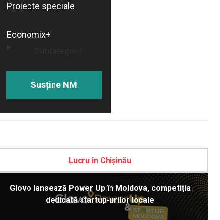
Proiecte speciale
Economix+
Subcategorii
Susține NM
Lucru în Chișinău
Glovo lansează Power Up în Moldova, competiția
dedicată startup-urilor locale