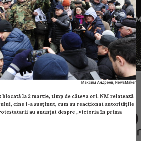
Максим Андреев, NewsMaker
t blocată la 2 martie, timp de câteva ori. NM relatează
nului, cine i-a susținut, cum au reacționat autoritățile
rotestatarii au anunțat despre „victoria în prima