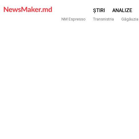
ȘTIRI
ANALIZE
NM Espresso
Transnistria
Găgăuzia