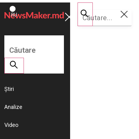
ROMÂNĂ
Susține
RU
NM
Știri
Analize
Video