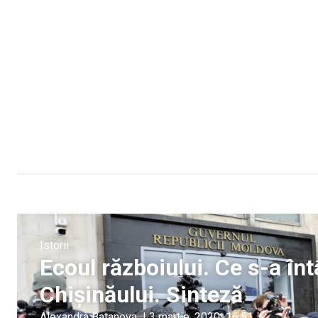
Istorii
Ecoul războiului. Ce s-a înt
Chișinăului. Sinteză
Alexandra Batanova
|
3 martie, 2020
16:51