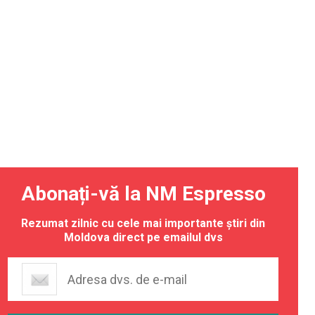
Abonați-vă la NM Espresso
Rezumat zilnic cu cele mai importante știri din
Moldova direct pe emailul dvs