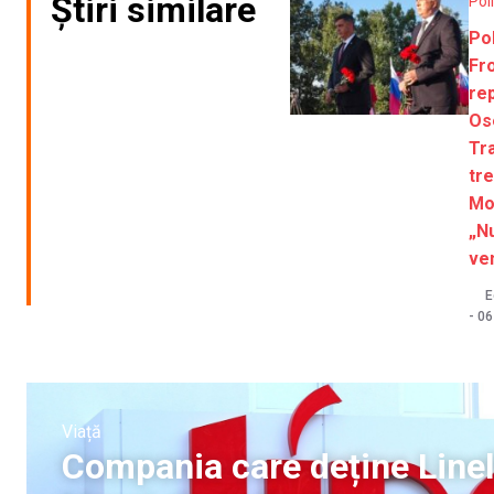
Știri similare
Pol
Pol
Fro
re
Ose
Tra
tr
Mo
„N
ven
E
-
06
Viață
Compania care deține Linel