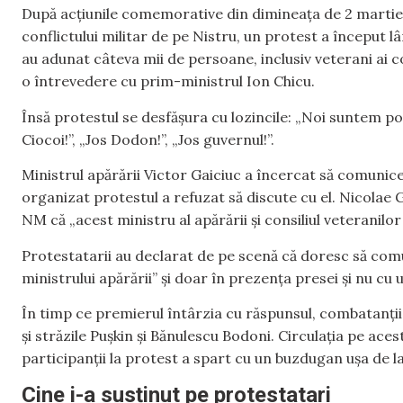
După acțiunile comemorative din dimineața de 2 martie d
conflictului militar de pe Nistru, un protest a început l
au adunat câteva mii de persoane, inclusiv veterani ai con
o întrevedere cu prim-ministrul Ion Chicu.
Însă protestul se desfășura cu lozincile: „Noi suntem p
Ciocoi!”, „Jos Dodon!”, „Jos guvernul!”.
Ministrul apărării Victor Gaiciuc a încercat să comunice 
organizat protestul a refuzat să discute cu el. Nicolae 
NM că „acest ministru al apărării și consiliul veteranilo
Protestatarii au declarat de pe scenă că doresc să comu
ministrului apărării” și doar în prezența presei și nu cu
În timp ce premierul întârzia cu răspunsul, combatanții 
și străzile Pușkin și Bănulescu Bodoni. Circulația pe ace
participanții la protest a spart cu un buzdugan ușa de l
Cine i-a susținut pe protestatari