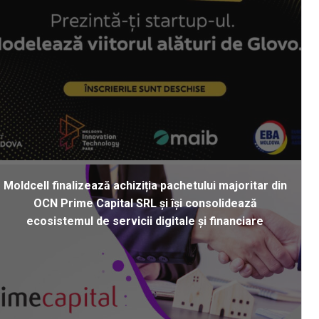
Moldcell finalizează achiziția pachetului majoritar din
OCN Prime Capital SRL și își consolidează
ecosistemul de servicii digitale și financiare