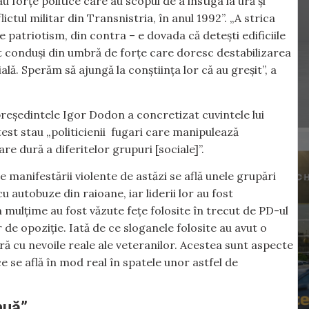
 forțe politice care au scopul de a instiga la ură și
ctul militar din Transnistria, în anul 1992”. „A strica
de patriotism, din contra – e dovada că detești edificiile
ăsat conduși din umbră de forțe care doresc destabilizarea
lă. Sperăm să ajungă la conștiința lor că au greșit”, a
președintele Igor Dodon a concretizat cuvintele lui
test stau „politicienii fugari care manipulează
 dură a diferitelor grupuri [sociale]”.
 manifestării violente de astăzi se află unele grupări
cu autobuze din raioane, iar liderii lor au fost
n mulțime au fost văzute fețe folosite în trecut de PD-ul
 de opoziție. Iată de ce sloganele folosite au avut o
ră cu nevoile reale ale veteranilor. Acestea sunt aspecte
e se află în mod real în spatele unor astfel de
nuă”