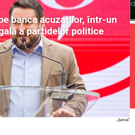
e banca acuzaților, într-un
gală a partidelor politice
„Șansă”