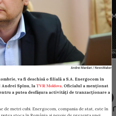
Andrei Mardari / NewsMaker
tombrie, va fi deschisă o filială a S.A. Energocom în
TVR Moldova
l Andrei Spînu, la
. Oficialul a menționat
 pentru a putea desfășura activități de tranzacționare a
ne de metri cubi. Energocom, compania de stat, este în
a putea stoca în România ai nevoie de prezența unei