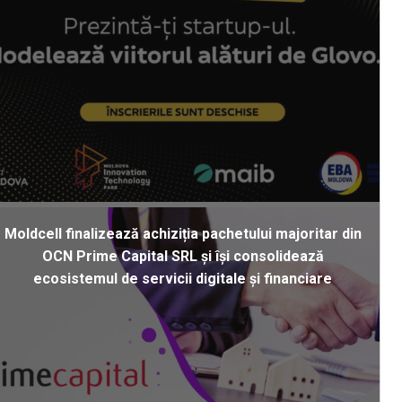
Moldcell finalizează achiziția pachetului majoritar din
OCN Prime Capital SRL și își consolidează
ecosistemul de servicii digitale și financiare