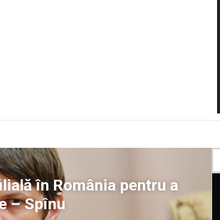
lială în România pentru a
le – Spînu