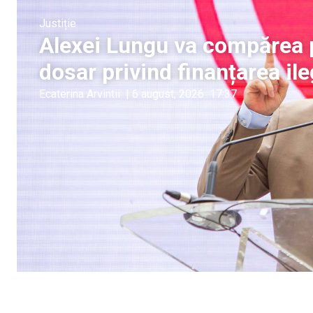
Justiție
Alexei Lungu va compărea p
dosar privind finanțarea ile
Ecaterina Arvintii
|
6 august, 2026
17:37