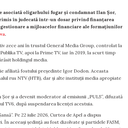
e asociată oligarhului fugar și condamnat Ilan Șor,
trimis în judecată într-un dosar privind finanțarea
e gestionare a mijloacelor financiare ale formațiunilor
ova
.
tiv zece ani în trustul General Media Group, controlat la
Publika TV, apoi la Prime TV, iar în 2019, la scurt timp
ărăsit holdingul media.
ie afiliată fostului președinte Igor Dodon. Aceasta
l rus NTV (HTB), dar și alte instituții media apropiate
an Șor și a devenit moderator al emisiunii „PULS”, difuzată
tul TV6, după suspendarea licenței acestuia.
ansă”. Pe 22 iulie 2026, Curtea de Apel a dispus
ei. În aceeași ședință au fost dizolvate și partidele FASM,