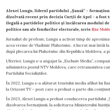
Alexei Lungu, liderul partidului „Șansă” – formațiun
dizolvată recent prin decizia Curții de Apel – a fost 
ilegală a partidelor politice și încălcarea modului d
Rise Mold
politice sau ale fondurilor electorale, scrie
Jurnalist de profesie, Lungu a activat timp de aproxima
acea vreme de Vladimir Plahotniuc. A lucrat mai întâi la 
după plecarea lui Plahotniuc din Republica Moldova, a p
Ulterior, Lungu s-a angajat la „Exclusiv Media”, compan
administra postul NTV Moldova, care retransmitea canalu
Partidului Socialiștilor.
În 2022, Lungu s-a alăturat trustului media afiliat lui Il
la Orizont TV – post care a preluat o parte din conținu
În 2023, Alexei Lungu a preluat conducerea partidului „Ș
dizolvarea formațiunii, la solicitarea Ministerului Justiți