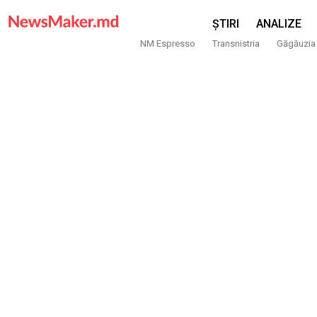
ȘTIRI
ANALIZE
NM Espresso
Transnistria
Găgăuzia