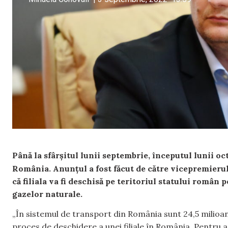
Până la sfârșitul lunii septembrie, începutul lunii oc
România. Anunțul a fost făcut de către vicepremieru
că filiala va fi deschisă pe teritoriul statului român
gazelor naturale.
„În sistemul de transport din România sunt 24,5 milioa
proces de deschidere a unei filiale în România. Pentru 