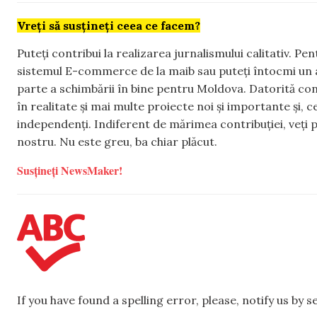
Vreți să susțineți ceea ce facem?
Puteți contribui la realizarea jurnalismului calitativ. Pe
sistemul E-commerce de la maib sau puteți întocmi un 
parte a schimbării în bine pentru Moldova. Datorită con
în realitate și mai multe proiecte noi și importante și,
independenți. Indiferent de mărimea contribuției, veți p
nostru. Nu este greu, ba chiar plăcut.
Susțineți NewsMaker!
If you have found a spelling error, please, notify us by 