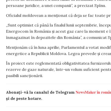
persoane juridice, a unei companii”, a precizat Spînu.
Oficialul moldovean a menționat că deja se fac toate pr
„Sunt optimist că până la finalul lunii septembrie, încep
Energocom în România și acest gaz care la moment e în 
înmagazinat în depozitele din România”, a comunicat S
Menționăm că în luna aprilie, Parlamentul a votat modif
energetice a Republicii Moldova. Legea prevede și crea
În proiect este reglementată obligativitatea furnizorului
rezerve de gaze naturale, într-un volum suficient pentru
pasibili sancționării.
NewsMaker în româ
Abonați-vă la canalul de Telegram
și de peste hotare.