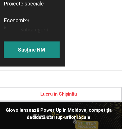
Proiecte speciale
Economix+
Subcategorii
Susține NM
Lucru în Chișinău
Glovo lansează Power Up în Moldova, competiția
dedicată startup-urilor locale