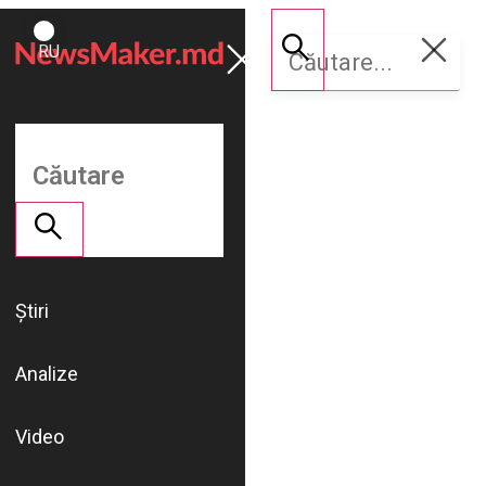
ROMÂNĂ
Susține
RU
NM
Știri
Analize
Video