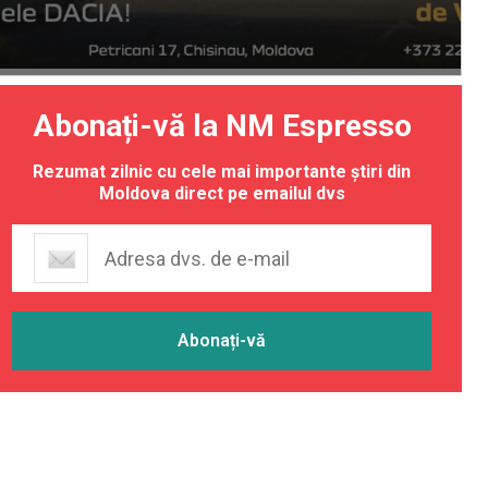
Abonați-vă la NM Espresso
Rezumat zilnic cu cele mai importante știri din
Moldova direct pe emailul dvs