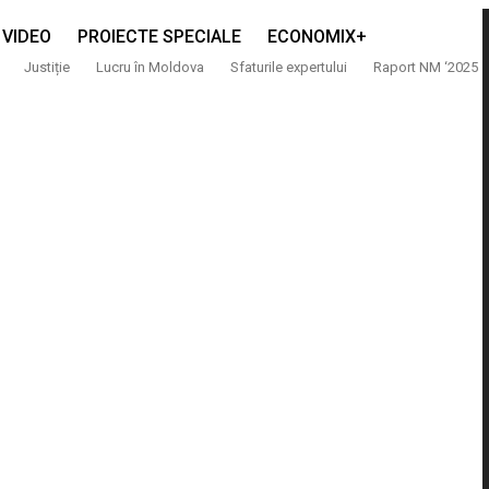
VIDEO
PROIECTE SPECIALE
ECONOMIX+
Justiție
Lucru în Moldova
Sfaturile expertului
Raport NM ‘2025