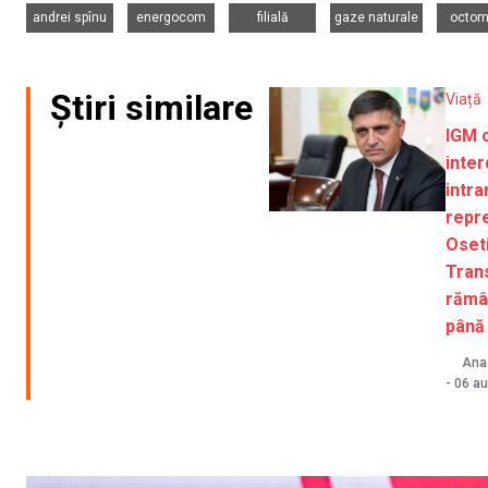
,
,
,
,
andrei spînu
energocom
filială
gaze naturale
octom
Știri similare
Viață
IGM 
inter
intra
repr
Oseti
Trans
rămâ
până
Ana-
-
06 au