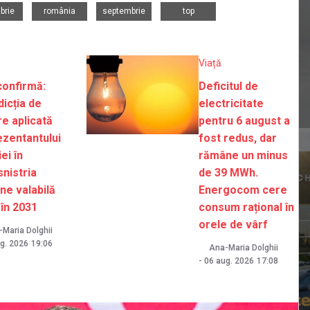
,
,
,
brie
românia
septembrie
top
Viață
confirmă:
Deficitul de
dicția de
electricitate
re aplicată
pentru 6 august a
ezentantului
fost redus, dar
ei în
rămâne un minus
nistria
de 39 MWh.
ne valabilă
Energocom cere
 în 2031
consum rațional în
orele de vârf
Maria Dolghii
g. 2026
19:06
Ana-Maria Dolghii
-
06 aug. 2026
17:08