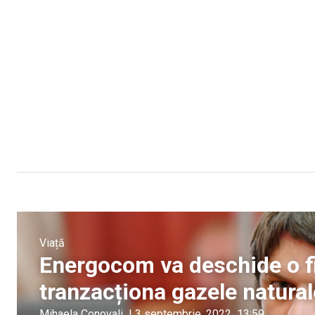
Viață
Energocom va deschide o fi
tranzacționa gazele natura
Mihaela Conovali
|
3 septembrie, 2022
13:59