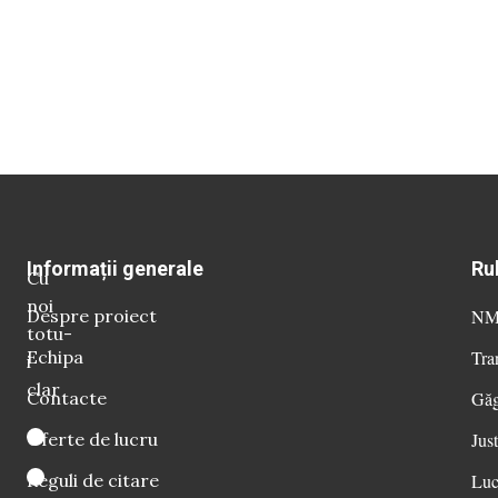
Informații generale
Ru
Cu
noi
Despre proiect
NM 
totu-
Echipa
Tra
i
clar
Contacte
Găg
Oferte de lucru
Just
Reguli de citare
Luc