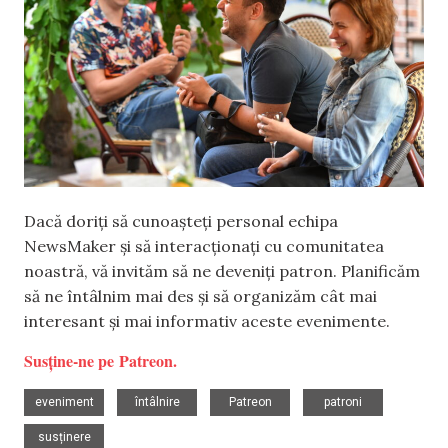
Dacă doriți să cunoașteți personal echipa
NewsMaker și să interacționați cu comunitatea
noastră, vă invităm să ne deveniți patron. Planificăm
să ne întâlnim mai des și să organizăm cât mai
interesant și mai informativ aceste evenimente.
Susține-ne pe Patreon.
,
,
,
,
eveniment
întâlnire
Patreon
patroni
susținere