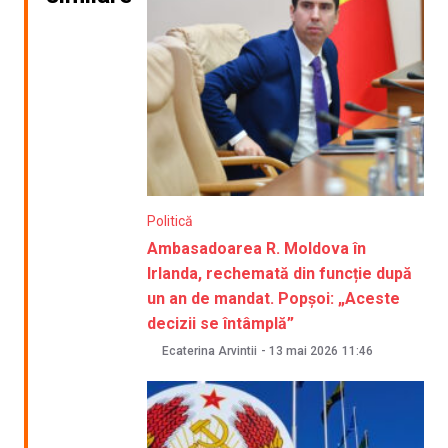
Politică
Ambasadoarea R. Moldova în
Irlanda, rechemată din funcție după
un an de mandat. Popșoi: „Aceste
decizii se întâmplă”
Ecaterina Arvintii
-
13 mai 2026
11:46