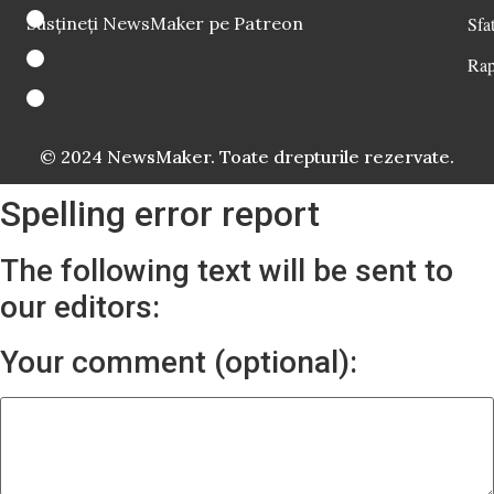
Susțineți NewsMaker pe Patreon
Sfat
Rap
© 2024 NewsMaker. Toate drepturile rezervate.
Spelling error report
The following text will be sent to
our editors:
Your comment (optional):