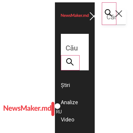
Știri
Analize
ROMÂNĂ
RU
Video