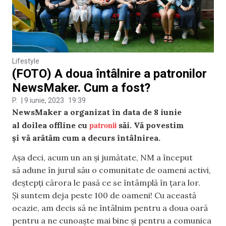
Lifestyle
(FOTO) A doua întâlnire a patronilor
NewsMaker. Cum a fost?
P.
|
9 iunie, 2023
19:39
NewsMaker a organizat în data de 8 iunie
patronii
al doilea offline cu
săi. Vă povestim
și vă arătăm cum a decurs întâlnirea.
Așa deci, acum un an și jumătate, NM a început
să adune în jurul său o comunitate de oameni activi,
deștepți cărora le pasă ce se întâmplă în țara lor.
Și suntem deja peste 100 de oameni! Cu această
ocazie, am decis să ne întâlnim pentru a doua oară
pentru a ne cunoaște mai bine și pentru a comunica