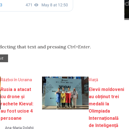
selecting that text and pressing
Ctrl+Enter
.
buz
Război în Ucraina
Viață
Rusia a atacat
Elevii moldoveni
cu drone și
au obținut trei
rachete Kievul:
medalii la
au fost ucise 4
Olimpiada
persoane
Internațională
de Inteligență
Ana-Maria Dolghii