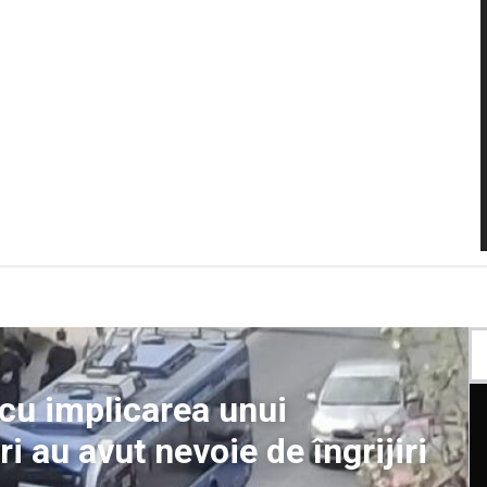
cu implicarea unui
i au avut nevoie de îngrijiri