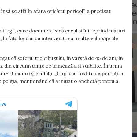
însă se află în afara oricărui pericol”, a precizat
nii legii, care documentează cazul și întreprind măsuri
 la fața locului au intervenit mai multe echipaje ale
țat că șoferul troleibuzului, în vârstă de 45 de ani, în
a, din circumstanțe ce urmează a fi stabilite. În urma
e: 3 minori și 5 adulți. „Copiii au fost transportați la
t poliția, menționând că a inițiat o anchetă pentru a