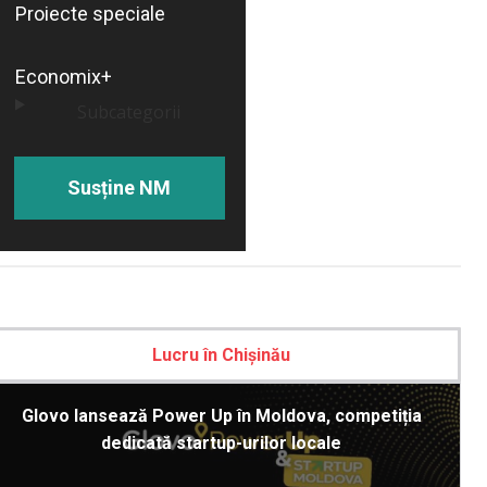
Proiecte speciale
Economix+
Subcategorii
Susține NM
Lucru în Chișinău
Glovo lansează Power Up în Moldova, competiția
dedicată startup-urilor locale