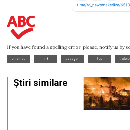
If you have found a spelling error, please, notify us by 
,
,
,
,
chisinau
nr.3
pasageri
top
trolei
Știri similare