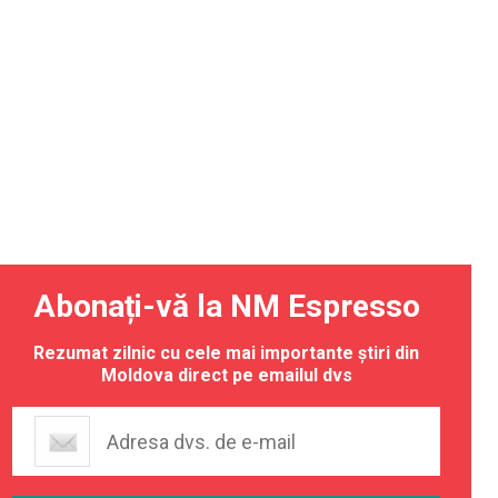
Abonați-vă la NM Espresso
Rezumat zilnic cu cele mai importante știri din
Moldova direct pe emailul dvs