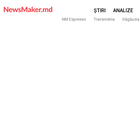
ȘTIRI
ANALIZE
NM Espresso
Transnistria
Găgăuzia