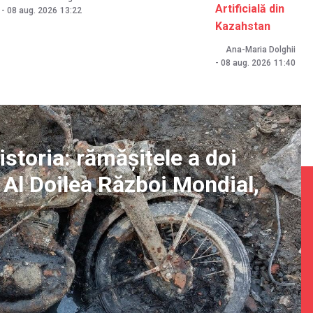
Artificială din
-
08 aug. 2026
13:22
Kazahstan
Ana-Maria Dolghii
-
08 aug. 2026
11:40
istoria: rămășițele a doi
n Al Doilea Război Mondial,