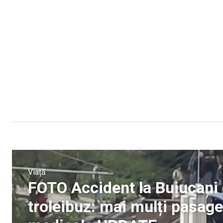
Viață
FOTO Accident la Buiucani 
troleibuz: mai mulți pasager