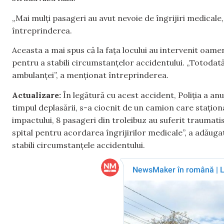
„Mai mulți pasageri au avut nevoie de îngrijiri medicale, 
întreprinderea.
Aceasta a mai spus că la fața locului au intervenit oame
pentru a stabili circumstanțelor accidentului. „Totodată,
ambulanței”, a menționat întreprinderea.
Actualizare:
În legătură cu acest accident, Poliția a anun
timpul deplasării, s-a ciocnit de un camion care stațion
impactului, 8 pasageri din troleibuz au suferit traumatism
spital pentru acordarea îngrijirilor medicale”, a adăuga
stabili circumstanțele accidentului.