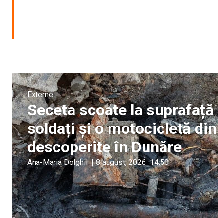
Externe
Seceta scoate la suprafață 
soldați și o motocicletă di
descoperite în Dunăre
Ana-Maria Dolghii
|
8 august, 2026
14:50