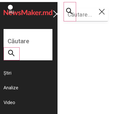
ROMÂNĂ
Susține
RU
NM
Știri
Analize
Video