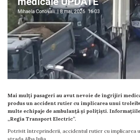
medicale UPDATE
Mihaela Conovali
|
8 mai, 2026
16:03
Mai mulți pasageri au avut nevoie de îngrijiri medica
produs un accident rutier cu implicarea unui troleibu
multe echipaje de ambulanță și polițiști. Informații
„Regia Transport Electric”.
Potrivit întreprinderii, accidentul rutier cu implicarea 
strada Alba Iulia.