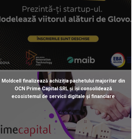
Moldcell finalizează achiziția pachetului majoritar din
OCN Prime Capital SRL și își consolidează
ecosistemul de servicii digitale și financiare