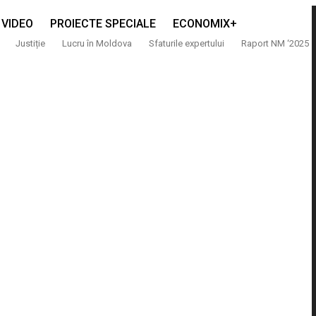
VIDEO
PROIECTE SPECIALE
ECONOMIX+
Justiție
Lucru în Moldova
Sfaturile expertului
Raport NM ‘2025